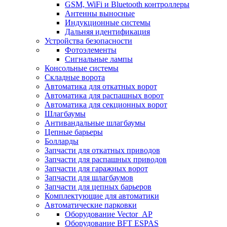
GSM, WiFi и Bluetooth контроллеры
Антенны выносные
Индукционные системы
Дальняя идентификация
Устройства безопасности
Фотоэлементы
Сигнальные лампы
Консольные системы
Складные ворота
Автоматика для откатных ворот
Автоматика для распашных ворот
Автоматика для секционных ворот
Шлагбаумы
Антивандальные шлагбаумы
Цепные барьеры
Болларды
Запчасти для откатных приводов
Запчасти для распашных приводов
Запчасти для гаражных ворот
Запчасти для шлагбаумов
Запчасти для цепных барьеров
Комплектующие для автоматики
Автоматические парковки
Оборудование Vector_AP
Оборудование BFT ESPAS