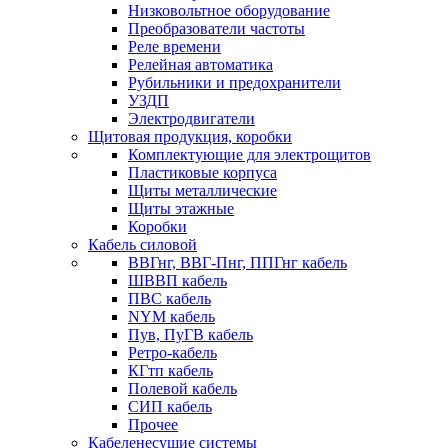
Низковольтное оборудование
Преобразователи частоты
Реле времени
Релейная автоматика
Рубильники и предохранители
УЗДП
Электродвигатели
Щитовая продукция, коробки
Комплектующие для электрощитов
Пластиковые корпуса
Щиты металлические
Щиты этажные
Коробки
Кабель силовой
ВВГнг, ВВГ-Пнг, ППГнг кабель
ШВВП кабель
ПВС кабель
NYM кабель
Пув, ПуГВ кабель
Ретро-кабель
КГтп кабель
Полевой кабель
СИП кабель
Прочее
Кабеленесущие системы