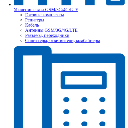
Усиление связи GSM/3G/4G/LTE
Готовые комплекты
Репитеры
Кабель
Антенны GSM/3G/4G/LTE
Разъемы, переходники
Сплиттеры, ответвители, комбайнеры