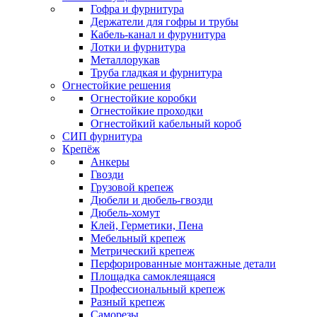
Гофра и фурнитура
Держатели для гофры и трубы
Кабель-канал и фурунитура
Лотки и фурнитура
Металлорукав
Труба гладкая и фурнитура
Огнестойкие решения
Огнестойкие коробки
Огнестойкие проходки
Огнестойкий кабельный короб
СИП фурнитура
Крепёж
Анкеры
Гвозди
Грузовой крепеж
Дюбели и дюбель-гвозди
Дюбель-хомут
Клей, Герметики, Пена
Мебельный крепеж
Метрический крепеж
Перфорированные монтажные детали
Площадка самоклеящаяся
Профессиональный крепеж
Разный крепеж
Саморезы