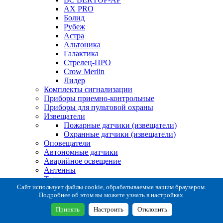
AX PRO
Болид
Рубеж
Астра
Альтоника
Галактика
Стрелец-ПРО
Crow Merlin
Лидер
Комплекты сигнализации
Приборы приемно-контрольные
Приборы для пультовой охраны
Извещатели
Пожарные датчики (извещатели)
Охранные датчики (извещатели)
Оповещатели
Автономные датчики
Аварийное освещение
Антенны
Тестеры
Система сбора извещений
Сайт использует файлы cookie, обрабатываемые вашим браузером.
Подробнее об этом вы можете узнать в настройках.
Расходные и монтажные материалы
Коробки коммутационные
Принять
Настроить
Отклонить
Кронштейны для извещателей