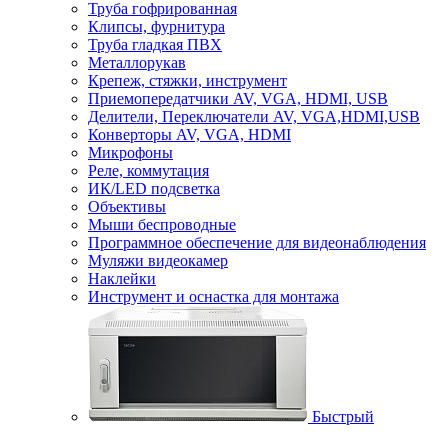
Труба гофрированная
Клипсы, фурнитура
Труба гладкая ПВХ
Металлорукав
Крепеж, стяжки, инструмент
Приемопередатчики AV, VGA, HDMI, USB
Делители, Переключатели AV, VGA,HDMI,USB
Конверторы AV, VGA, HDMI
Микрофоны
Реле, коммутация
ИК/LED подсветка
Объективы
Мыши беспроводные
Программное обеспечение для видеонаблюдения
Муляжи видеокамер
Наклейки
Инструмент и оснастка для монтажа
Быстрый