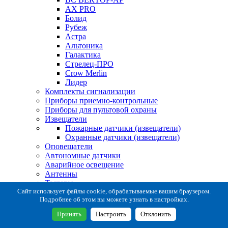
AX PRO
Болид
Рубеж
Астра
Альтоника
Галактика
Стрелец-ПРО
Crow Merlin
Лидер
Комплекты сигнализации
Приборы приемно-контрольные
Приборы для пультовой охраны
Извещатели
Пожарные датчики (извещатели)
Охранные датчики (извещатели)
Оповещатели
Автономные датчики
Аварийное освещение
Антенны
Тестеры
Система сбора извещений
Сайт использует файлы cookie, обрабатываемые вашим браузером.
Подробнее об этом вы можете узнать в настройках.
Расходные и монтажные материалы
Коробки коммутационные
Принять
Настроить
Отклонить
Кронштейны для извещателей