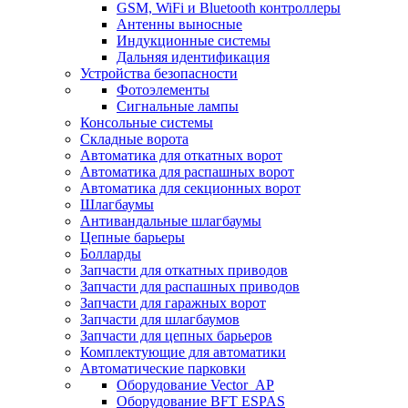
GSM, WiFi и Bluetooth контроллеры
Антенны выносные
Индукционные системы
Дальняя идентификация
Устройства безопасности
Фотоэлементы
Сигнальные лампы
Консольные системы
Складные ворота
Автоматика для откатных ворот
Автоматика для распашных ворот
Автоматика для секционных ворот
Шлагбаумы
Антивандальные шлагбаумы
Цепные барьеры
Болларды
Запчасти для откатных приводов
Запчасти для распашных приводов
Запчасти для гаражных ворот
Запчасти для шлагбаумов
Запчасти для цепных барьеров
Комплектующие для автоматики
Автоматические парковки
Оборудование Vector_AP
Оборудование BFT ESPAS