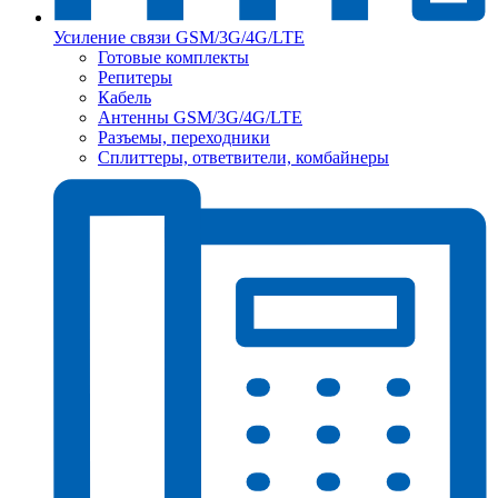
Усиление связи GSM/3G/4G/LTE
Готовые комплекты
Репитеры
Кабель
Антенны GSM/3G/4G/LTE
Разъемы, переходники
Сплиттеры, ответвители, комбайнеры