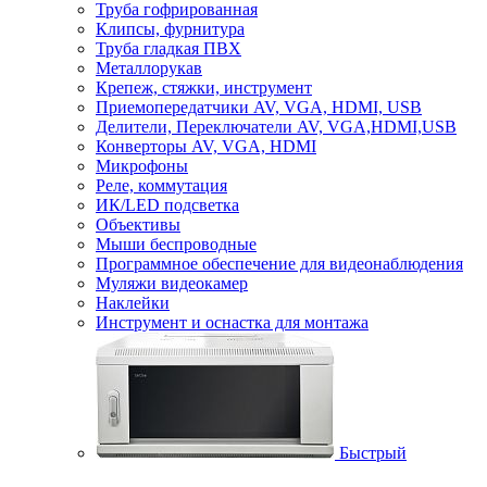
Труба гофрированная
Клипсы, фурнитура
Труба гладкая ПВХ
Металлорукав
Крепеж, стяжки, инструмент
Приемопередатчики AV, VGA, HDMI, USB
Делители, Переключатели AV, VGA,HDMI,USB
Конверторы AV, VGA, HDMI
Микрофоны
Реле, коммутация
ИК/LED подсветка
Объективы
Мыши беспроводные
Программное обеспечение для видеонаблюдения
Муляжи видеокамер
Наклейки
Инструмент и оснастка для монтажа
Быстрый