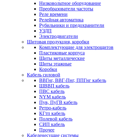
Низковольтное оборудование
Преобразователи частоты
Реле времени
Релейная автоматика
Рубильники и предохранители
УЗДП
Электродвигатели
Щитовая продукция, коробки
Комплектующие для электрощитов
Пластиковые корпуса
Щиты металлические
Щиты этажные
Коробки
Кабель силовой
ВВГнг, ВВГ-Пнг, ППГнг кабель
ШВВП кабель
ПВС кабель
NYM кабель
Пув, ПуГВ кабель
Ретро-кабель
КГтп кабель
Полевой кабель
СИП кабель
Прочее
Кабеленесущие системы