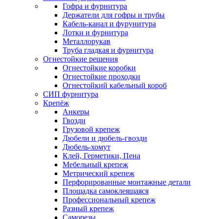
Гофра и фурнитура
Держатели для гофры и трубы
Кабель-канал и фурунитура
Лотки и фурнитура
Металлорукав
Труба гладкая и фурнитура
Огнестойкие решения
Огнестойкие коробки
Огнестойкие проходки
Огнестойкий кабельный короб
СИП фурнитура
Крепёж
Анкеры
Гвозди
Грузовой крепеж
Дюбели и дюбель-гвозди
Дюбель-хомут
Клей, Герметики, Пена
Мебельный крепеж
Метрический крепеж
Перфорированные монтажные детали
Площадка самоклеящаяся
Профессиональный крепеж
Разный крепеж
Саморезы