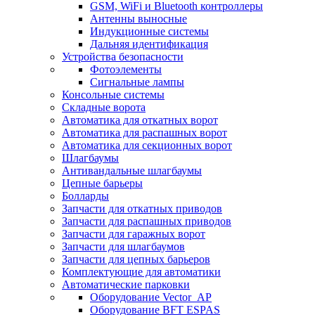
GSM, WiFi и Bluetooth контроллеры
Антенны выносные
Индукционные системы
Дальняя идентификация
Устройства безопасности
Фотоэлементы
Сигнальные лампы
Консольные системы
Складные ворота
Автоматика для откатных ворот
Автоматика для распашных ворот
Автоматика для секционных ворот
Шлагбаумы
Антивандальные шлагбаумы
Цепные барьеры
Болларды
Запчасти для откатных приводов
Запчасти для распашных приводов
Запчасти для гаражных ворот
Запчасти для шлагбаумов
Запчасти для цепных барьеров
Комплектующие для автоматики
Автоматические парковки
Оборудование Vector_AP
Оборудование BFT ESPAS