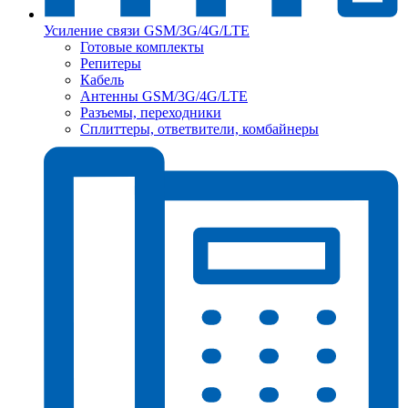
Усиление связи GSM/3G/4G/LTE
Готовые комплекты
Репитеры
Кабель
Антенны GSM/3G/4G/LTE
Разъемы, переходники
Сплиттеры, ответвители, комбайнеры