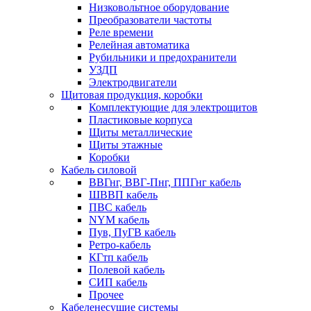
Низковольтное оборудование
Преобразователи частоты
Реле времени
Релейная автоматика
Рубильники и предохранители
УЗДП
Электродвигатели
Щитовая продукция, коробки
Комплектующие для электрощитов
Пластиковые корпуса
Щиты металлические
Щиты этажные
Коробки
Кабель силовой
ВВГнг, ВВГ-Пнг, ППГнг кабель
ШВВП кабель
ПВС кабель
NYM кабель
Пув, ПуГВ кабель
Ретро-кабель
КГтп кабель
Полевой кабель
СИП кабель
Прочее
Кабеленесущие системы