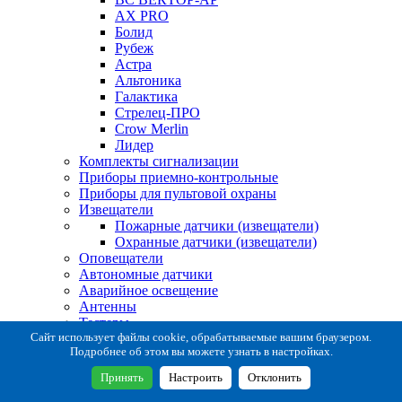
AX PRO
Болид
Рубеж
Астра
Альтоника
Галактика
Стрелец-ПРО
Crow Merlin
Лидер
Комплекты сигнализации
Приборы приемно-контрольные
Приборы для пультовой охраны
Извещатели
Пожарные датчики (извещатели)
Охранные датчики (извещатели)
Оповещатели
Автономные датчики
Аварийное освещение
Антенны
Тестеры
Система сбора извещений
Сайт использует файлы cookie, обрабатываемые вашим браузером.
Подробнее об этом вы можете узнать в настройках.
Расходные и монтажные материалы
Коробки коммутационные
Принять
Настроить
Отклонить
Кронштейны для извещателей