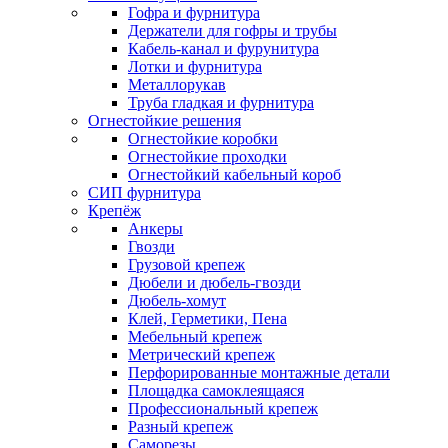
Гофра и фурнитура
Держатели для гофры и трубы
Кабель-канал и фурунитура
Лотки и фурнитура
Металлорукав
Труба гладкая и фурнитура
Огнестойкие решения
Огнестойкие коробки
Огнестойкие проходки
Огнестойкий кабельный короб
СИП фурнитура
Крепёж
Анкеры
Гвозди
Грузовой крепеж
Дюбели и дюбель-гвозди
Дюбель-хомут
Клей, Герметики, Пена
Мебельный крепеж
Метрический крепеж
Перфорированные монтажные детали
Площадка самоклеящаяся
Профессиональный крепеж
Разный крепеж
Саморезы