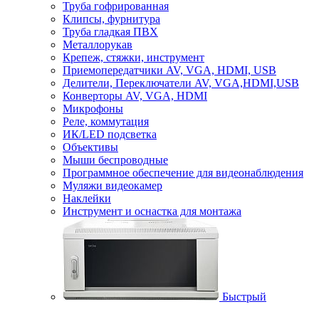
Труба гофрированная
Клипсы, фурнитура
Труба гладкая ПВХ
Металлорукав
Крепеж, стяжки, инструмент
Приемопередатчики AV, VGA, HDMI, USB
Делители, Переключатели AV, VGA,HDMI,USB
Конверторы AV, VGA, HDMI
Микрофоны
Реле, коммутация
ИК/LED подсветка
Объективы
Мыши беспроводные
Программное обеспечение для видеонаблюдения
Муляжи видеокамер
Наклейки
Инструмент и оснастка для монтажа
Быстрый