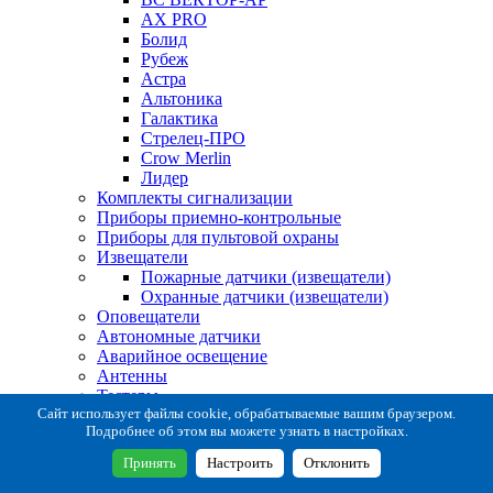
AX PRO
Болид
Рубеж
Астра
Альтоника
Галактика
Стрелец-ПРО
Crow Merlin
Лидер
Комплекты сигнализации
Приборы приемно-контрольные
Приборы для пультовой охраны
Извещатели
Пожарные датчики (извещатели)
Охранные датчики (извещатели)
Оповещатели
Автономные датчики
Аварийное освещение
Антенны
Тестеры
Система сбора извещений
Сайт использует файлы cookie, обрабатываемые вашим браузером.
Подробнее об этом вы можете узнать в настройках.
Расходные и монтажные материалы
Коробки коммутационные
Принять
Настроить
Отклонить
Кронштейны для извещателей