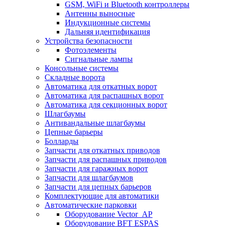
GSM, WiFi и Bluetooth контроллеры
Антенны выносные
Индукционные системы
Дальняя идентификация
Устройства безопасности
Фотоэлементы
Сигнальные лампы
Консольные системы
Складные ворота
Автоматика для откатных ворот
Автоматика для распашных ворот
Автоматика для секционных ворот
Шлагбаумы
Антивандальные шлагбаумы
Цепные барьеры
Болларды
Запчасти для откатных приводов
Запчасти для распашных приводов
Запчасти для гаражных ворот
Запчасти для шлагбаумов
Запчасти для цепных барьеров
Комплектующие для автоматики
Автоматические парковки
Оборудование Vector_AP
Оборудование BFT ESPAS