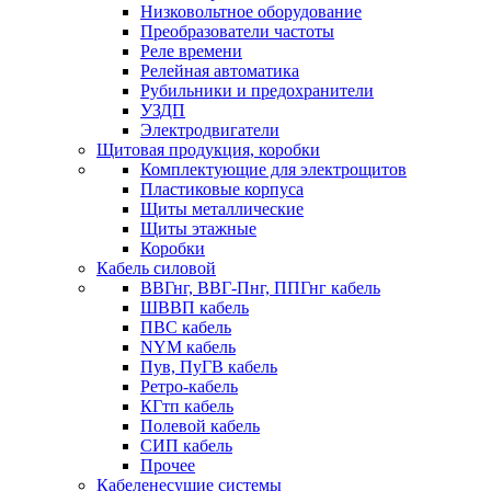
Низковольтное оборудование
Преобразователи частоты
Реле времени
Релейная автоматика
Рубильники и предохранители
УЗДП
Электродвигатели
Щитовая продукция, коробки
Комплектующие для электрощитов
Пластиковые корпуса
Щиты металлические
Щиты этажные
Коробки
Кабель силовой
ВВГнг, ВВГ-Пнг, ППГнг кабель
ШВВП кабель
ПВС кабель
NYM кабель
Пув, ПуГВ кабель
Ретро-кабель
КГтп кабель
Полевой кабель
СИП кабель
Прочее
Кабеленесущие системы