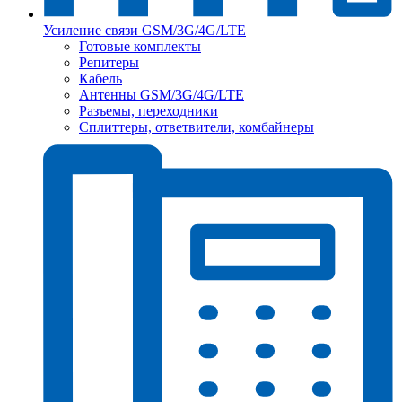
Усиление связи GSM/3G/4G/LTE
Готовые комплекты
Репитеры
Кабель
Антенны GSM/3G/4G/LTE
Разъемы, переходники
Сплиттеры, ответвители, комбайнеры