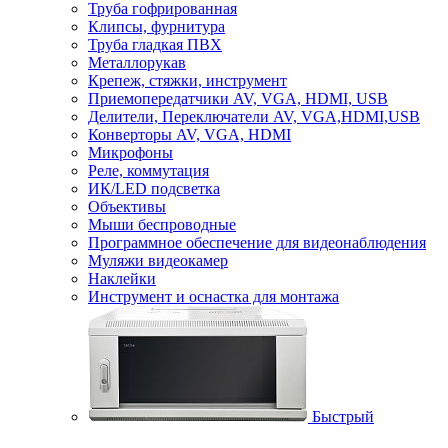
Труба гофрированная
Клипсы, фурнитура
Труба гладкая ПВХ
Металлорукав
Крепеж, стяжки, инструмент
Приемопередатчики AV, VGA, HDMI, USB
Делители, Переключатели AV, VGA,HDMI,USB
Конверторы AV, VGA, HDMI
Микрофоны
Реле, коммутация
ИК/LED подсветка
Объективы
Мыши беспроводные
Программное обеспечение для видеонаблюдения
Муляжи видеокамер
Наклейки
Инструмент и оснастка для монтажа
Быстрый