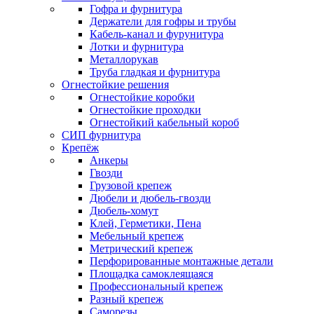
Гофра и фурнитура
Держатели для гофры и трубы
Кабель-канал и фурунитура
Лотки и фурнитура
Металлорукав
Труба гладкая и фурнитура
Огнестойкие решения
Огнестойкие коробки
Огнестойкие проходки
Огнестойкий кабельный короб
СИП фурнитура
Крепёж
Анкеры
Гвозди
Грузовой крепеж
Дюбели и дюбель-гвозди
Дюбель-хомут
Клей, Герметики, Пена
Мебельный крепеж
Метрический крепеж
Перфорированные монтажные детали
Площадка самоклеящаяся
Профессиональный крепеж
Разный крепеж
Саморезы