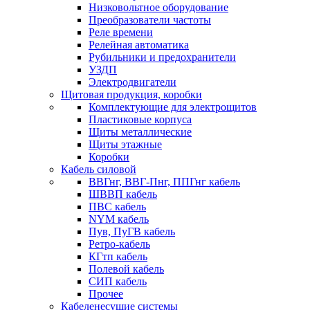
Низковольтное оборудование
Преобразователи частоты
Реле времени
Релейная автоматика
Рубильники и предохранители
УЗДП
Электродвигатели
Щитовая продукция, коробки
Комплектующие для электрощитов
Пластиковые корпуса
Щиты металлические
Щиты этажные
Коробки
Кабель силовой
ВВГнг, ВВГ-Пнг, ППГнг кабель
ШВВП кабель
ПВС кабель
NYM кабель
Пув, ПуГВ кабель
Ретро-кабель
КГтп кабель
Полевой кабель
СИП кабель
Прочее
Кабеленесущие системы