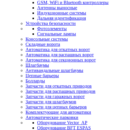
GSM, WiFi и Bluetooth контроллеры
Антенны выносные
Индукционные системы
Дальняя идентификация
Устройства безопасности
Фотоэлементы
Сигнальные лампы
Консольные системы
Складные ворота
Автоматика для откатных ворот
Автоматика для распашных ворот
Автоматика для секционных ворот
Шлагбаумы
Антивандальные шлагбаумы
Цепные барьеры
Болларды
Запчасти для откатных приводов
Запчасти для распашных приводов
Запчасти для гаражных ворот
Запчасти для шлагбаумов
Запчасти для цепных барьеров
Комплектующие для автоматики
Автоматические парковки
Оборудование Vector_AP
Оборудование BFT ESPAS