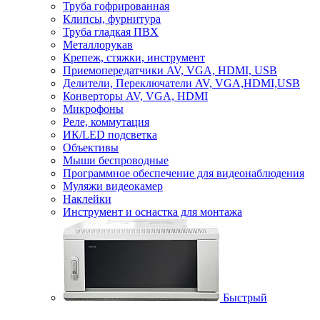
Труба гофрированная
Клипсы, фурнитура
Труба гладкая ПВХ
Металлорукав
Крепеж, стяжки, инструмент
Приемопередатчики AV, VGA, HDMI, USB
Делители, Переключатели AV, VGA,HDMI,USB
Конверторы AV, VGA, HDMI
Микрофоны
Реле, коммутация
ИК/LED подсветка
Объективы
Мыши беспроводные
Программное обеспечение для видеонаблюдения
Муляжи видеокамер
Наклейки
Инструмент и оснастка для монтажа
Быстрый