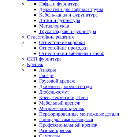
Гофра и фурнитура
Держатели для гофры и трубы
Кабель-канал и фурунитура
Лотки и фурнитура
Металлорукав
Труба гладкая и фурнитура
Огнестойкие решения
Огнестойкие коробки
Огнестойкие проходки
Огнестойкий кабельный короб
СИП фурнитура
Крепёж
Анкеры
Гвозди
Грузовой крепеж
Дюбели и дюбель-гвозди
Дюбель-хомут
Клей, Герметики, Пена
Мебельный крепеж
Метрический крепеж
Перфорированные монтажные детали
Площадка самоклеящаяся
Профессиональный крепеж
Разный крепеж
Саморезы