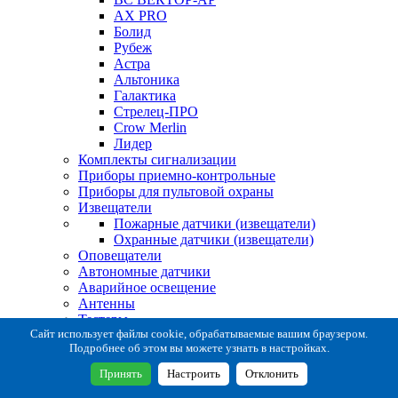
AX PRO
Болид
Рубеж
Астра
Альтоника
Галактика
Стрелец-ПРО
Crow Merlin
Лидер
Комплекты сигнализации
Приборы приемно-контрольные
Приборы для пультовой охраны
Извещатели
Пожарные датчики (извещатели)
Охранные датчики (извещатели)
Оповещатели
Автономные датчики
Аварийное освещение
Антенны
Тестеры
Система сбора извещений
Сайт использует файлы cookie, обрабатываемые вашим браузером.
Подробнее об этом вы можете узнать в настройках.
Расходные и монтажные материалы
Коробки коммутационные
Принять
Настроить
Отклонить
Кронштейны для извещателей