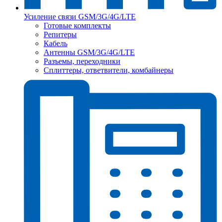
Усиление связи GSM/3G/4G/LTE
Готовые комплекты
Репитеры
Кабель
Антенны GSM/3G/4G/LTE
Разъемы, переходники
Сплиттеры, ответвители, комбайнеры