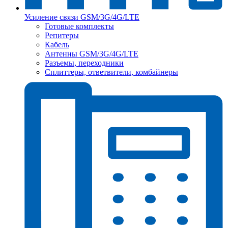
Усиление связи GSM/3G/4G/LTE
Готовые комплекты
Репитеры
Кабель
Антенны GSM/3G/4G/LTE
Разъемы, переходники
Сплиттеры, ответвители, комбайнеры