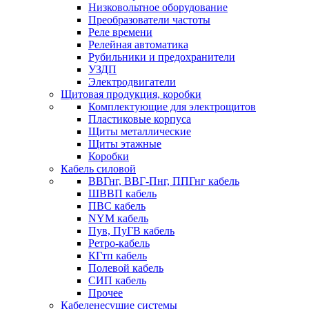
Низковольтное оборудование
Преобразователи частоты
Реле времени
Релейная автоматика
Рубильники и предохранители
УЗДП
Электродвигатели
Щитовая продукция, коробки
Комплектующие для электрощитов
Пластиковые корпуса
Щиты металлические
Щиты этажные
Коробки
Кабель силовой
ВВГнг, ВВГ-Пнг, ППГнг кабель
ШВВП кабель
ПВС кабель
NYM кабель
Пув, ПуГВ кабель
Ретро-кабель
КГтп кабель
Полевой кабель
СИП кабель
Прочее
Кабеленесущие системы