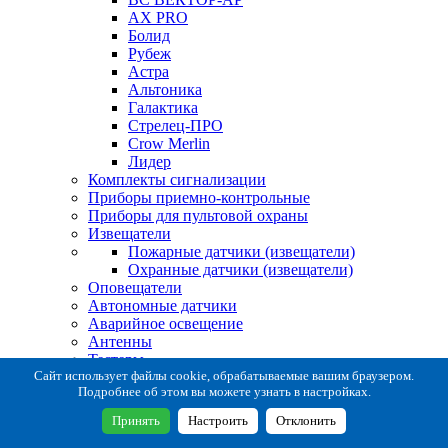
AX PRO
Болид
Рубеж
Астра
Альтоника
Галактика
Стрелец-ПРО
Crow Merlin
Лидер
Комплекты сигнализации
Приборы приемно-контрольные
Приборы для пультовой охраны
Извещатели
Пожарные датчики (извещатели)
Охранные датчики (извещатели)
Оповещатели
Автономные датчики
Аварийное освещение
Антенны
Тестеры
Система сбора извещений
Сайт использует файлы cookie, обрабатываемые вашим браузером.
Подробнее об этом вы можете узнать в настройках.
Расходные и монтажные материалы
Коробки коммутационные
Принять
Настроить
Отклонить
Кронштейны для извещателей