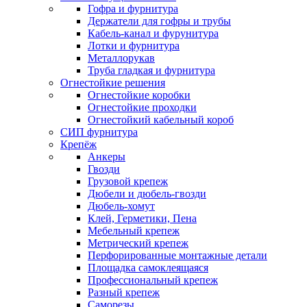
Гофра и фурнитура
Держатели для гофры и трубы
Кабель-канал и фурунитура
Лотки и фурнитура
Металлорукав
Труба гладкая и фурнитура
Огнестойкие решения
Огнестойкие коробки
Огнестойкие проходки
Огнестойкий кабельный короб
СИП фурнитура
Крепёж
Анкеры
Гвозди
Грузовой крепеж
Дюбели и дюбель-гвозди
Дюбель-хомут
Клей, Герметики, Пена
Мебельный крепеж
Метрический крепеж
Перфорированные монтажные детали
Площадка самоклеящаяся
Профессиональный крепеж
Разный крепеж
Саморезы