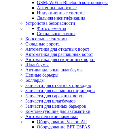
GSM, WiFi и Bluetooth контроллеры
Антенны выносные
Индукционные системы
Дальняя идентификация
Устройства безопасности
Фотоэлементы
Сигнальные лампы
Консольные системы
Складные ворота
Автоматика для откатных ворот
Автоматика для распашных ворот
Автоматика для секционных ворот
Шлагбаумы
Антивандальные шлагбаумы
Цепные барьеры
Болларды
Запчасти для откатных приводов
Запчасти для распашных приводов
Запчасти для гаражных ворот
Запчасти для шлагбаумов
Запчасти для цепных барьеров
Комплектующие для автоматики
Автоматические парковки
Оборудование Vector_AP
Оборудование BFT ESPAS