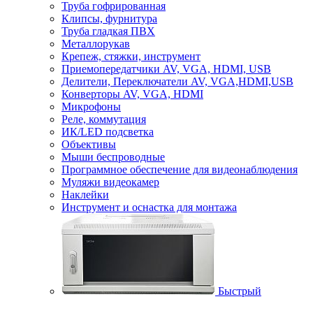
Труба гофрированная
Клипсы, фурнитура
Труба гладкая ПВХ
Металлорукав
Крепеж, стяжки, инструмент
Приемопередатчики AV, VGA, HDMI, USB
Делители, Переключатели AV, VGA,HDMI,USB
Конверторы AV, VGA, HDMI
Микрофоны
Реле, коммутация
ИК/LED подсветка
Объективы
Мыши беспроводные
Программное обеспечение для видеонаблюдения
Муляжи видеокамер
Наклейки
Инструмент и оснастка для монтажа
Быстрый