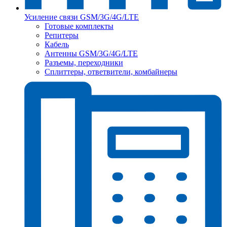
Усиление связи GSM/3G/4G/LTE
Готовые комплекты
Репитеры
Кабель
Антенны GSM/3G/4G/LTE
Разъемы, переходники
Сплиттеры, ответвители, комбайнеры