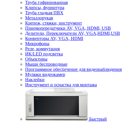
Труба гофрированная
Клипсы, фурнитура
Труба гладкая ПВХ
Металлорукав
Крепеж, стяжки, инструмент
Приемопередатчики AV, VGA, HDMI, USB
Делители, Переключатели AV, VGA,HDMI,USB
Конверторы AV, VGA, HDMI
Микрофоны
Реле, коммутация
ИК/LED подсветка
Объективы
Мыши беспроводные
Программное обеспечение для видеонаблюдения
Муляжи видеокамер
Наклейки
Инструмент и оснастка для монтажа
Быстрый