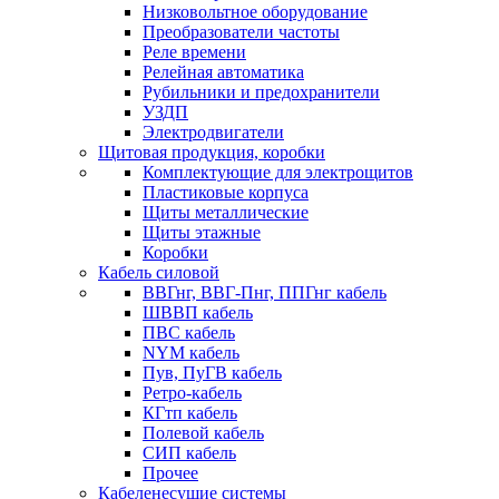
Низковольтное оборудование
Преобразователи частоты
Реле времени
Релейная автоматика
Рубильники и предохранители
УЗДП
Электродвигатели
Щитовая продукция, коробки
Комплектующие для электрощитов
Пластиковые корпуса
Щиты металлические
Щиты этажные
Коробки
Кабель силовой
ВВГнг, ВВГ-Пнг, ППГнг кабель
ШВВП кабель
ПВС кабель
NYM кабель
Пув, ПуГВ кабель
Ретро-кабель
КГтп кабель
Полевой кабель
СИП кабель
Прочее
Кабеленесущие системы