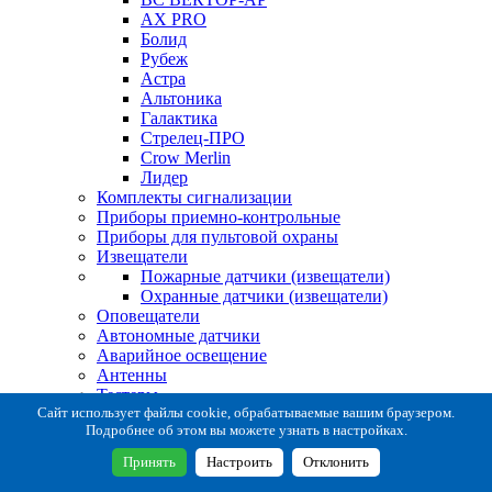
AX PRO
Болид
Рубеж
Астра
Альтоника
Галактика
Стрелец-ПРО
Crow Merlin
Лидер
Комплекты сигнализации
Приборы приемно-контрольные
Приборы для пультовой охраны
Извещатели
Пожарные датчики (извещатели)
Охранные датчики (извещатели)
Оповещатели
Автономные датчики
Аварийное освещение
Антенны
Тестеры
Система сбора извещений
Сайт использует файлы cookie, обрабатываемые вашим браузером.
Подробнее об этом вы можете узнать в настройках.
Расходные и монтажные материалы
Коробки коммутационные
Принять
Настроить
Отклонить
Кронштейны для извещателей