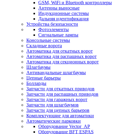
GSM, WiFi и Bluetooth контроллеры
Антенны выносные
Индукционные системы
Дальняя идентификация
Устройства безопасности
Фотоэлементы
Сигнальные лампы
Консольные системы
Складные ворота
Автоматика для откатных ворот
Автоматика для распашных ворот
Автоматика для секционных ворот
Шлагбаумы
Антивандальные шлагбаумы
Цепные барьеры
Болларды
Запчасти для откатных приводов
Запчасти для распашных приводов
Запчасти для гаражных ворот
Запчасти для шлагбаумов
Запчасти для цепных барьеров
Комплектующие для автоматики
Автоматические парковки
Оборудование Vector_AP
Оборудование BFT ESPAS