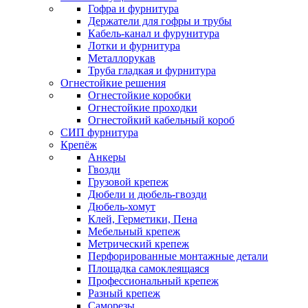
Гофра и фурнитура
Держатели для гофры и трубы
Кабель-канал и фурунитура
Лотки и фурнитура
Металлорукав
Труба гладкая и фурнитура
Огнестойкие решения
Огнестойкие коробки
Огнестойкие проходки
Огнестойкий кабельный короб
СИП фурнитура
Крепёж
Анкеры
Гвозди
Грузовой крепеж
Дюбели и дюбель-гвозди
Дюбель-хомут
Клей, Герметики, Пена
Мебельный крепеж
Метрический крепеж
Перфорированные монтажные детали
Площадка самоклеящаяся
Профессиональный крепеж
Разный крепеж
Саморезы