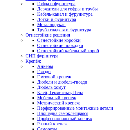
Гофра и фурнитура
Держатели для гофры и трубы
Кабель-канал и фурунитура
Лотки и фурнитура
Металлорукав
Труба гладкая и фурнитура
Огнестойкие решения
Огнестойкие коробки
Огнестойкие проходки
Огнестойкий кабельный короб
СИП фурнитура
Крепёж
Анкеры
Гвозди
Грузовой крепеж
Дюбели и дюбель-гвозди
Дюбель-хомут
Клей, Герметики, Пена
Мебельный крепеж
Метрический крепеж
Перфорированные монтажные детали
Площадка самоклеящаяся
Профессиональный крепеж
Разный крепеж
Саморезы