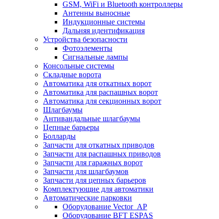
GSM, WiFi и Bluetooth контроллеры
Антенны выносные
Индукционные системы
Дальняя идентификация
Устройства безопасности
Фотоэлементы
Сигнальные лампы
Консольные системы
Складные ворота
Автоматика для откатных ворот
Автоматика для распашных ворот
Автоматика для секционных ворот
Шлагбаумы
Антивандальные шлагбаумы
Цепные барьеры
Болларды
Запчасти для откатных приводов
Запчасти для распашных приводов
Запчасти для гаражных ворот
Запчасти для шлагбаумов
Запчасти для цепных барьеров
Комплектующие для автоматики
Автоматические парковки
Оборудование Vector_AP
Оборудование BFT ESPAS