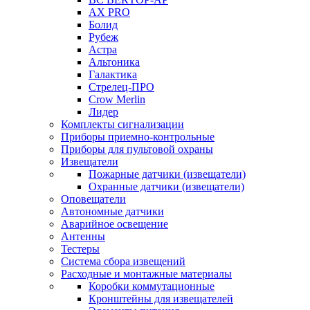
AX PRO
Болид
Рубеж
Астра
Альтоника
Галактика
Стрелец-ПРО
Crow Merlin
Лидер
Комплекты сигнализации
Приборы приемно-контрольные
Приборы для пультовой охраны
Извещатели
Пожарные датчики (извещатели)
Охранные датчики (извещатели)
Оповещатели
Автономные датчики
Аварийное освещение
Антенны
Тестеры
Система сбора извещений
Расходные и монтажные материалы
Коробки коммутационные
Кронштейны для извещателей