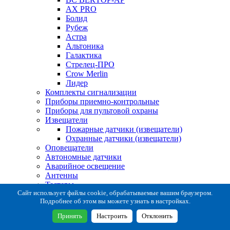
AX PRO
Болид
Рубеж
Астра
Альтоника
Галактика
Стрелец-ПРО
Crow Merlin
Лидер
Комплекты сигнализации
Приборы приемно-контрольные
Приборы для пультовой охраны
Извещатели
Пожарные датчики (извещатели)
Охранные датчики (извещатели)
Оповещатели
Автономные датчики
Аварийное освещение
Антенны
Тестеры
Система сбора извещений
Сайт использует файлы cookie, обрабатываемые вашим браузером.
Подробнее об этом вы можете узнать в настройках.
Расходные и монтажные материалы
Коробки коммутационные
Принять
Настроить
Отклонить
Кронштейны для извещателей