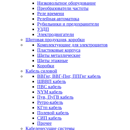
Низковольтное оборудование
Преобразователи частоты
Реле времени
Релейная автоматика
Рубильники и предохранители
УЗДП
Электродвигатели
Щитовая продукция, коробки
Комплектующие для электрощитов
Пластиковые корпуса
Щиты металлические
Щиты этажные
Коробки
Кабель силовой
ВВГнг, ВВГ-Пнг, ППГнг кабель
ШВВП кабель
ПВС кабель
NYM кабель
Пув, ПуГВ кабель
Ретро-кабель
КГтп кабель
Полевой кабель
СИП кабель
Прочее
Кабеленесущие системы