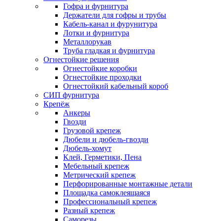
Гофра и фурнитура
Держатели для гофры и трубы
Кабель-канал и фурунитура
Лотки и фурнитура
Металлорукав
Труба гладкая и фурнитура
Огнестойкие решения
Огнестойкие коробки
Огнестойкие проходки
Огнестойкий кабельный короб
СИП фурнитура
Крепёж
Анкеры
Гвозди
Грузовой крепеж
Дюбели и дюбель-гвозди
Дюбель-хомут
Клей, Герметики, Пена
Мебельный крепеж
Метрический крепеж
Перфорированные монтажные детали
Площадка самоклеящаяся
Профессиональный крепеж
Разный крепеж
Саморезы