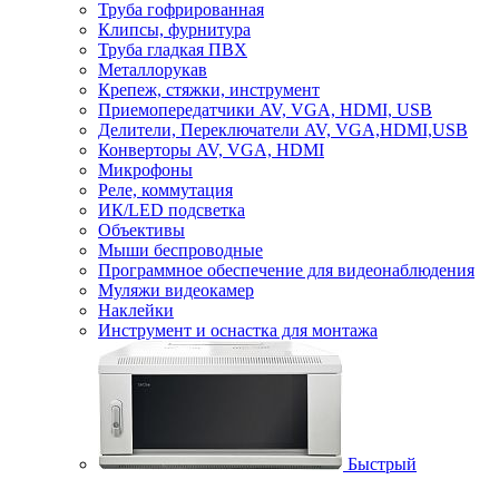
Труба гофрированная
Клипсы, фурнитура
Труба гладкая ПВХ
Металлорукав
Крепеж, стяжки, инструмент
Приемопередатчики AV, VGA, HDMI, USB
Делители, Переключатели AV, VGA,HDMI,USB
Конверторы AV, VGA, HDMI
Микрофоны
Реле, коммутация
ИК/LED подсветка
Объективы
Мыши беспроводные
Программное обеспечение для видеонаблюдения
Муляжи видеокамер
Наклейки
Инструмент и оснастка для монтажа
Быстрый