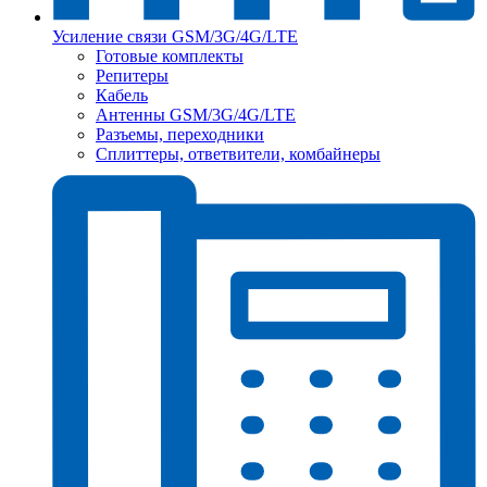
Усиление связи GSM/3G/4G/LTE
Готовые комплекты
Репитеры
Кабель
Антенны GSM/3G/4G/LTE
Разъемы, переходники
Сплиттеры, ответвители, комбайнеры