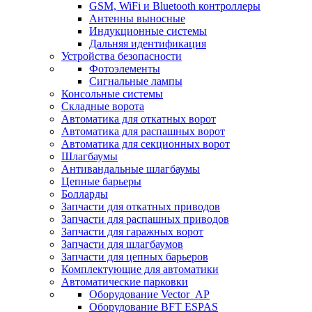
GSM, WiFi и Bluetooth контроллеры
Антенны выносные
Индукционные системы
Дальняя идентификация
Устройства безопасности
Фотоэлементы
Сигнальные лампы
Консольные системы
Складные ворота
Автоматика для откатных ворот
Автоматика для распашных ворот
Автоматика для секционных ворот
Шлагбаумы
Антивандальные шлагбаумы
Цепные барьеры
Болларды
Запчасти для откатных приводов
Запчасти для распашных приводов
Запчасти для гаражных ворот
Запчасти для шлагбаумов
Запчасти для цепных барьеров
Комплектующие для автоматики
Автоматические парковки
Оборудование Vector_AP
Оборудование BFT ESPAS