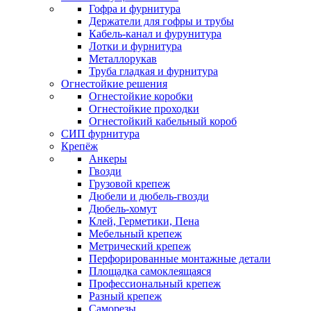
Гофра и фурнитура
Держатели для гофры и трубы
Кабель-канал и фурунитура
Лотки и фурнитура
Металлорукав
Труба гладкая и фурнитура
Огнестойкие решения
Огнестойкие коробки
Огнестойкие проходки
Огнестойкий кабельный короб
СИП фурнитура
Крепёж
Анкеры
Гвозди
Грузовой крепеж
Дюбели и дюбель-гвозди
Дюбель-хомут
Клей, Герметики, Пена
Мебельный крепеж
Метрический крепеж
Перфорированные монтажные детали
Площадка самоклеящаяся
Профессиональный крепеж
Разный крепеж
Саморезы