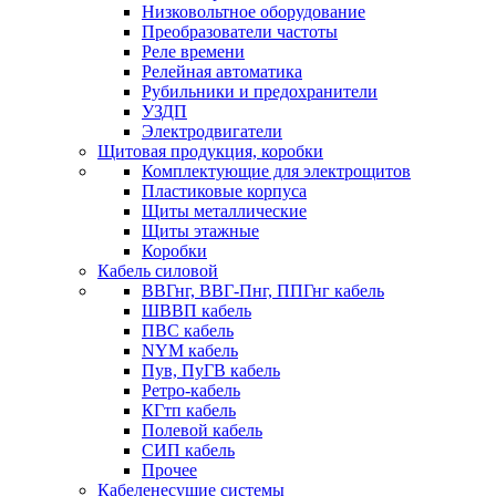
Низковольтное оборудование
Преобразователи частоты
Реле времени
Релейная автоматика
Рубильники и предохранители
УЗДП
Электродвигатели
Щитовая продукция, коробки
Комплектующие для электрощитов
Пластиковые корпуса
Щиты металлические
Щиты этажные
Коробки
Кабель силовой
ВВГнг, ВВГ-Пнг, ППГнг кабель
ШВВП кабель
ПВС кабель
NYM кабель
Пув, ПуГВ кабель
Ретро-кабель
КГтп кабель
Полевой кабель
СИП кабель
Прочее
Кабеленесущие системы