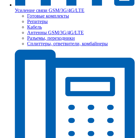
Усиление связи GSM/3G/4G/LTE
Готовые комплекты
Репитеры
Кабель
Антенны GSM/3G/4G/LTE
Разъемы, переходники
Сплиттеры, ответвители, комбайнеры