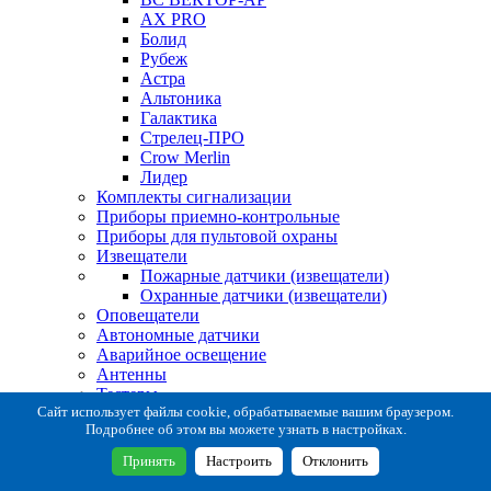
AX PRO
Болид
Рубеж
Астра
Альтоника
Галактика
Стрелец-ПРО
Crow Merlin
Лидер
Комплекты сигнализации
Приборы приемно-контрольные
Приборы для пультовой охраны
Извещатели
Пожарные датчики (извещатели)
Охранные датчики (извещатели)
Оповещатели
Автономные датчики
Аварийное освещение
Антенны
Тестеры
Система сбора извещений
Сайт использует файлы cookie, обрабатываемые вашим браузером.
Подробнее об этом вы можете узнать в настройках.
Расходные и монтажные материалы
Коробки коммутационные
Принять
Настроить
Отклонить
Кронштейны для извещателей