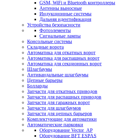
GSM, WiFi и Bluetooth контроллеры
Антенны выносные
Индукционные системы
Дальняя идентификация
Устройства безопасности
Фотоэлементы
Сигнальные лампы
Консольные системы
Складные ворота
Автоматика для откатных ворот
Автоматика для распашных ворот
Автоматика для секционных ворот
Шлагбаумы
Антивандальные шлагбаумы
Цепные барьеры
Болларды
Запчасти для откатных приводов
Запчасти для распашных приводов
Запчасти для гаражных ворот
Запчасти для шлагбаумов
Запчасти для цепных барьеров
Комплектующие для автоматики
Автоматические парковки
Оборудование Vector_AP
Оборудование BFT ESPAS