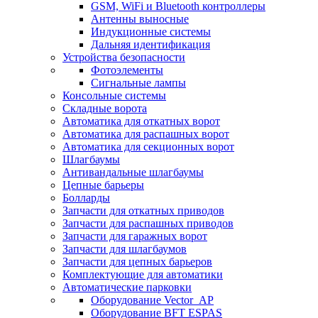
GSM, WiFi и Bluetooth контроллеры
Антенны выносные
Индукционные системы
Дальняя идентификация
Устройства безопасности
Фотоэлементы
Сигнальные лампы
Консольные системы
Складные ворота
Автоматика для откатных ворот
Автоматика для распашных ворот
Автоматика для секционных ворот
Шлагбаумы
Антивандальные шлагбаумы
Цепные барьеры
Болларды
Запчасти для откатных приводов
Запчасти для распашных приводов
Запчасти для гаражных ворот
Запчасти для шлагбаумов
Запчасти для цепных барьеров
Комплектующие для автоматики
Автоматические парковки
Оборудование Vector_AP
Оборудование BFT ESPAS