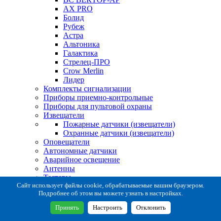
AX PRO
Болид
Рубеж
Астра
Альтоника
Галактика
Стрелец-ПРО
Crow Merlin
Лидер
Комплекты сигнализации
Приборы приемно-контрольные
Приборы для пультовой охраны
Извещатели
Пожарные датчики (извещатели)
Охранные датчики (извещатели)
Оповещатели
Автономные датчики
Аварийное освещение
Антенны
Тестеры
Система сбора извещений
Сайт использует файлы cookie, обрабатываемые вашим браузером.
Подробнее об этом вы можете узнать в настройках.
Расходные и монтажные материалы
Коробки коммутационные
Принять
Настроить
Отклонить
Кронштейны для извещателей