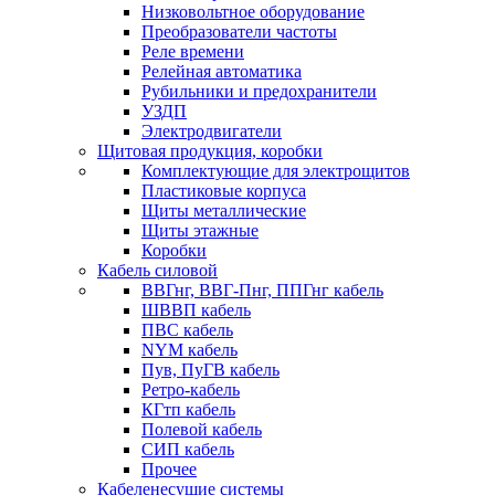
Низковольтное оборудование
Преобразователи частоты
Реле времени
Релейная автоматика
Рубильники и предохранители
УЗДП
Электродвигатели
Щитовая продукция, коробки
Комплектующие для электрощитов
Пластиковые корпуса
Щиты металлические
Щиты этажные
Коробки
Кабель силовой
ВВГнг, ВВГ-Пнг, ППГнг кабель
ШВВП кабель
ПВС кабель
NYM кабель
Пув, ПуГВ кабель
Ретро-кабель
КГтп кабель
Полевой кабель
СИП кабель
Прочее
Кабеленесущие системы