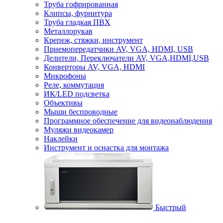
Труба гофрированная
Клипсы, фурнитура
Труба гладкая ПВХ
Металлорукав
Крепеж, стяжки, инструмент
Приемопередатчики AV, VGA, HDMI, USB
Делители, Переключатели AV, VGA,HDMI,USB
Конверторы AV, VGA, HDMI
Микрофоны
Реле, коммутация
ИК/LED подсветка
Объективы
Мыши беспроводные
Программное обеспечение для видеонаблюдения
Муляжи видеокамер
Наклейки
Инструмент и оснастка для монтажа
Быстрый