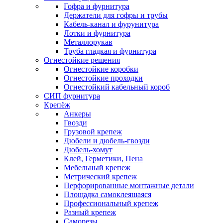
Гофра и фурнитура
Держатели для гофры и трубы
Кабель-канал и фурунитура
Лотки и фурнитура
Металлорукав
Труба гладкая и фурнитура
Огнестойкие решения
Огнестойкие коробки
Огнестойкие проходки
Огнестойкий кабельный короб
СИП фурнитура
Крепёж
Анкеры
Гвозди
Грузовой крепеж
Дюбели и дюбель-гвозди
Дюбель-хомут
Клей, Герметики, Пена
Мебельный крепеж
Метрический крепеж
Перфорированные монтажные детали
Площадка самоклеящаяся
Профессиональный крепеж
Разный крепеж
Саморезы