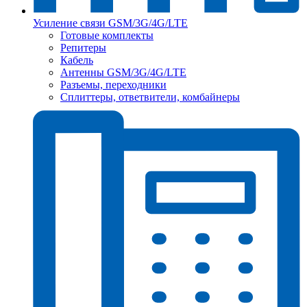
Усиление связи GSM/3G/4G/LTE
Готовые комплекты
Репитеры
Кабель
Антенны GSM/3G/4G/LTE
Разъемы, переходники
Сплиттеры, ответвители, комбайнеры