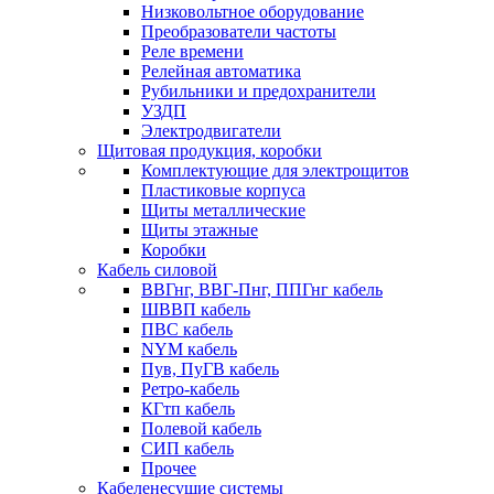
Низковольтное оборудование
Преобразователи частоты
Реле времени
Релейная автоматика
Рубильники и предохранители
УЗДП
Электродвигатели
Щитовая продукция, коробки
Комплектующие для электрощитов
Пластиковые корпуса
Щиты металлические
Щиты этажные
Коробки
Кабель силовой
ВВГнг, ВВГ-Пнг, ППГнг кабель
ШВВП кабель
ПВС кабель
NYM кабель
Пув, ПуГВ кабель
Ретро-кабель
КГтп кабель
Полевой кабель
СИП кабель
Прочее
Кабеленесущие системы