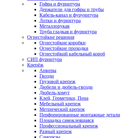
Гофра и фурнитура
Держатели для гофры и трубы
Кабель-канал и фурунитура
Лотки и фурнитура
Металлорукав
Труба гладкая и фурнитура
Огнестойкие решения
Огнестойкие коробки
Огнестойкие проходки
Огнестойкий кабельный короб
СИП фурнитура
Крепёж
Анкеры
Гвозди
Грузовой крепеж
Дюбели и дюбель-гвозди
Дюбель-хомут
Клей, Герметики, Пена
Мебельный крепеж
Метрический крепеж
Перфорированные монтажные детали
Площадка самоклеящаяся
Профессиональный крепеж
Разный крепеж
Саморезы