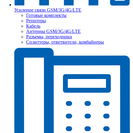
Усиление связи GSM/3G/4G/LTE
Готовые комплекты
Репитеры
Кабель
Антенны GSM/3G/4G/LTE
Разъемы, переходники
Сплиттеры, ответвители, комбайнеры