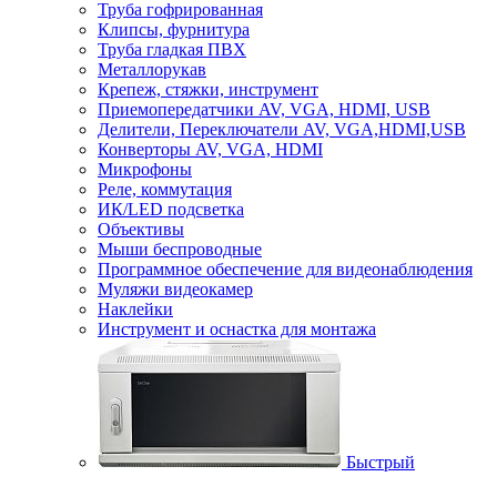
Труба гофрированная
Клипсы, фурнитура
Труба гладкая ПВХ
Металлорукав
Крепеж, стяжки, инструмент
Приемопередатчики AV, VGA, HDMI, USB
Делители, Переключатели AV, VGA,HDMI,USB
Конверторы AV, VGA, HDMI
Микрофоны
Реле, коммутация
ИК/LED подсветка
Объективы
Мыши беспроводные
Программное обеспечение для видеонаблюдения
Муляжи видеокамер
Наклейки
Инструмент и оснастка для монтажа
Быстрый