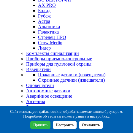
AX PRO
Болид
Рубеж
Астра
Альтоника
Галактика
Стрелец-ПРО
Crow Merlin
Лидер
Комплекты сигнализации
Приборы приемно-контрольные
Приборы для пультовой охраны
Извещатели
Пожарные датчики (извещатели)
Охранные датчики (извещатели)
Оповещатели
Автономные датчики
Аварийное освещение
Антенны
Тестеры
Система сбора извещений
Сайт использует файлы cookie, обрабатываемые вашим браузером.
Подробнее об этом вы можете узнать в настройках.
Расходные и монтажные материалы
Коробки коммутационные
Принять
Настроить
Отклонить
Кронштейны для извещателей