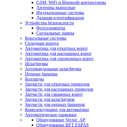
GSM, WiFi и Bluetooth контроллеры
Антенны выносные
Индукционные системы
Дальняя идентификация
Устройства безопасности
Фотоэлементы
Сигнальные лампы
Консольные системы
Складные ворота
Автоматика для откатных ворот
Автоматика для распашных ворот
Автоматика для секционных ворот
Шлагбаумы
Антивандальные шлагбаумы
Цепные барьеры
Болларды
Запчасти для откатных приводов
Запчасти для распашных приводов
Запчасти для гаражных ворот
Запчасти для шлагбаумов
Запчасти для цепных барьеров
Комплектующие для автоматики
Автоматические парковки
Оборудование Vector_AP
Оборудование BFT ESPAS