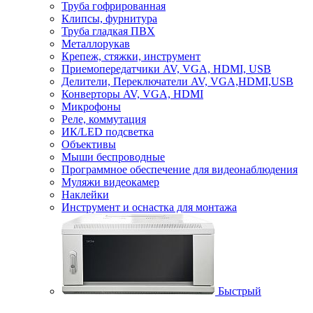
Труба гофрированная
Клипсы, фурнитура
Труба гладкая ПВХ
Металлорукав
Крепеж, стяжки, инструмент
Приемопередатчики AV, VGA, HDMI, USB
Делители, Переключатели AV, VGA,HDMI,USB
Конверторы AV, VGA, HDMI
Микрофоны
Реле, коммутация
ИК/LED подсветка
Объективы
Мыши беспроводные
Программное обеспечение для видеонаблюдения
Муляжи видеокамер
Наклейки
Инструмент и оснастка для монтажа
Быстрый