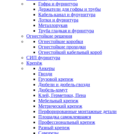
Гофра и фурнитура
Держатели для гофры и трубы
Кабель-канал и фурунитура
Лотки и фурнитура
Металлорукав
Труба гладкая и фурнитура
Огнестойкие решения
Огнестойкие коробки
Огнестойкие проходки
Огнестойкий кабельный короб
СИП фурнитура
Крепёж
Анкеры
Гвозди
Грузовой крепеж
Дюбели и дюбель-гвозди
Дюбель-хомут
Клей, Герметики, Пена
Мебельный крепеж
Метрический крепеж
Перфорированные монтажные детали
Площадка самоклеящаяся
Профессиональный крепеж
Разный крепеж
Саморезы