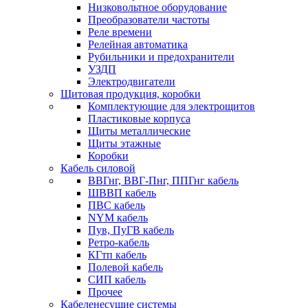
Низковольтное оборудование
Преобразователи частоты
Реле времени
Релейная автоматика
Рубильники и предохранители
УЗДП
Электродвигатели
Щитовая продукция, коробки
Комплектующие для электрощитов
Пластиковые корпуса
Щиты металлические
Щиты этажные
Коробки
Кабель силовой
ВВГнг, ВВГ-Пнг, ППГнг кабель
ШВВП кабель
ПВС кабель
NYM кабель
Пув, ПуГВ кабель
Ретро-кабель
КГтп кабель
Полевой кабель
СИП кабель
Прочее
Кабеленесущие системы