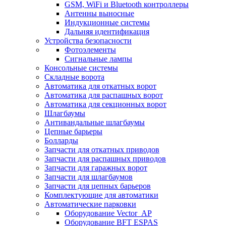
GSM, WiFi и Bluetooth контроллеры
Антенны выносные
Индукционные системы
Дальняя идентификация
Устройства безопасности
Фотоэлементы
Сигнальные лампы
Консольные системы
Складные ворота
Автоматика для откатных ворот
Автоматика для распашных ворот
Автоматика для секционных ворот
Шлагбаумы
Антивандальные шлагбаумы
Цепные барьеры
Болларды
Запчасти для откатных приводов
Запчасти для распашных приводов
Запчасти для гаражных ворот
Запчасти для шлагбаумов
Запчасти для цепных барьеров
Комплектующие для автоматики
Автоматические парковки
Оборудование Vector_AP
Оборудование BFT ESPAS