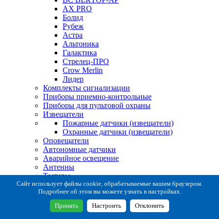
AX PRO
Болид
Рубеж
Астра
Альтоника
Галактика
Стрелец-ПРО
Crow Merlin
Лидер
Комплекты сигнализации
Приборы приемно-контрольные
Приборы для пультовой охраны
Извещатели
Пожарные датчики (извещатели)
Охранные датчики (извещатели)
Оповещатели
Автономные датчики
Аварийное освещение
Антенны
Тестеры
Система сбора извещений
Сайт использует файлы cookie, обрабатываемые вашим браузером.
Подробнее об этом вы можете узнать в настройках.
Расходные и монтажные материалы
Коробки коммутационные
Принять
Настроить
Отклонить
Кронштейны для извещателей