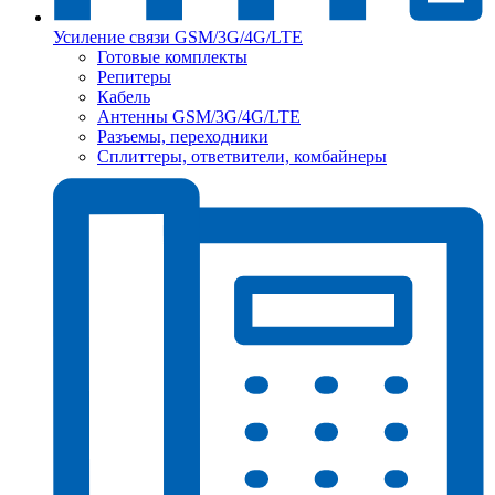
Усиление связи GSM/3G/4G/LTE
Готовые комплекты
Репитеры
Кабель
Антенны GSM/3G/4G/LTE
Разъемы, переходники
Сплиттеры, ответвители, комбайнеры