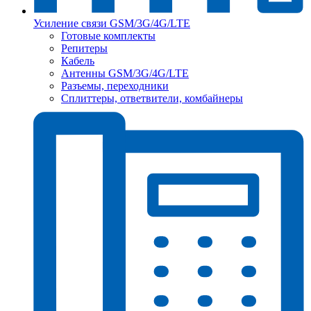
Усиление связи GSM/3G/4G/LTE
Готовые комплекты
Репитеры
Кабель
Антенны GSM/3G/4G/LTE
Разъемы, переходники
Сплиттеры, ответвители, комбайнеры