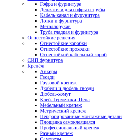
Гофра и фурнитура
Держатели для гофры и трубы
Кабель-канал и фурунитура
Лотки и фурнитура
Металлорукав
Труба гладкая и фурнитура
Огнестойкие решения
Огнестойкие коробки
Огнестойкие проходки
Огнестойкий кабельный короб
СИП фурнитура
Крепёж
Анкеры
Гвозди
Грузовой крепеж
Дюбели и дюбель-гвозди
Дюбель-хомут
Клей, Герметики, Пена
Мебельный крепеж
Метрический крепеж
Перфорированные монтажные детали
Площадка самоклеящаяся
Профессиональный крепеж
Разный крепеж
Саморезы