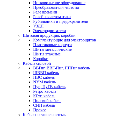
Низковольтное оборудование
Преобразователи частоты
Реле времени
Релейная автоматика
Рубильники и предохранители
УЗДП
Электродвигатели
Щитовая продукция, коробки
Комплектующие для электрощитов
Пластиковые корпуса
Щиты металлические
Щиты этажные
Коробки
Кабель силовой
ВВГнг, ВВГ-Пнг, ППГнг кабель
ШВВП кабель
ПВС кабель
NYM кабель
Пув, ПуГВ кабель
Ретро-кабель
КГтп кабель
Полевой кабель
СИП кабель
Прочее
Кабеленесущие системы