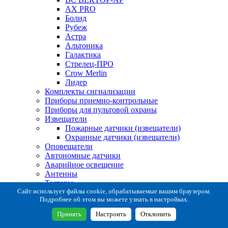
AX PRO
Болид
Рубеж
Астра
Альтоника
Галактика
Стрелец-ПРО
Crow Merlin
Лидер
Комплекты сигнализации
Приборы приемно-контрольные
Приборы для пультовой охраны
Извещатели
Пожарные датчики (извещатели)
Охранные датчики (извещатели)
Оповещатели
Автономные датчики
Аварийное освещение
Антенны
Тестеры
Система сбора извещений
Сайт использует файлы cookie, обрабатываемые вашим браузером.
Подробнее об этом вы можете узнать в настройках.
Расходные и монтажные материалы
Коробки коммутационные
Принять
Настроить
Отклонить
Кронштейны для извещателей