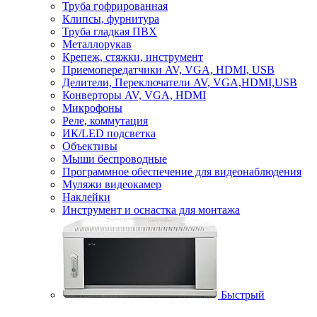
Труба гофрированная
Клипсы, фурнитура
Труба гладкая ПВХ
Металлорукав
Крепеж, стяжки, инструмент
Приемопередатчики AV, VGA, HDMI, USB
Делители, Переключатели AV, VGA,HDMI,USB
Конверторы AV, VGA, HDMI
Микрофоны
Реле, коммутация
ИК/LED подсветка
Объективы
Мыши беспроводные
Программное обеспечение для видеонаблюдения
Муляжи видеокамер
Наклейки
Инструмент и оснастка для монтажа
Быстрый