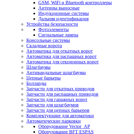
GSM, WiFi и Bluetooth контроллеры
Антенны выносные
Индукционные системы
Дальняя идентификация
Устройства безопасности
Фотоэлементы
Сигнальные лампы
Консольные системы
Складные ворота
Автоматика для откатных ворот
Автоматика для распашных ворот
Автоматика для секционных ворот
Шлагбаумы
Антивандальные шлагбаумы
Цепные барьеры
Болларды
Запчасти для откатных приводов
Запчасти для распашных приводов
Запчасти для гаражных ворот
Запчасти для шлагбаумов
Запчасти для цепных барьеров
Комплектующие для автоматики
Автоматические парковки
Оборудование Vector_AP
Оборудование BFT ESPAS