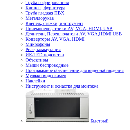
Труба гофрированная
Клипсы, фурнитура
Труба гладкая ПВХ
Металлорукав
Крепеж, стяжки, инструмент
Приемопередатчики AV, VGA, HDMI, USB
Делители, Переключатели AV, VGA,HDMI,USB
Конверторы AV, VGA, HDMI
Микрофоны
Реле, коммутация
ИК/LED подсветка
Объективы
Мыши беспроводные
Программное обеспечение для видеонаблюдения
Муляжи видеокамер
Наклейки
Инструмент и оснастка для монтажа
Быстрый