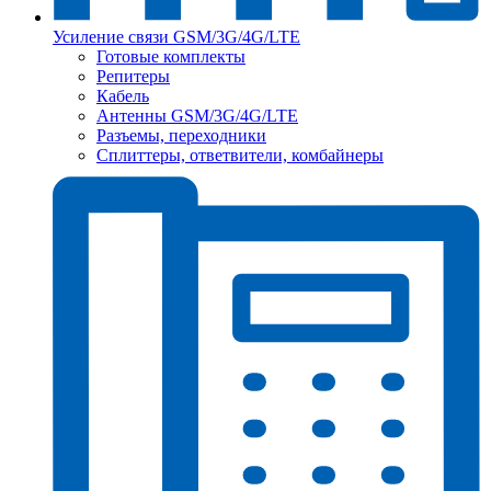
Усиление связи GSM/3G/4G/LTE
Готовые комплекты
Репитеры
Кабель
Антенны GSM/3G/4G/LTE
Разъемы, переходники
Сплиттеры, ответвители, комбайнеры