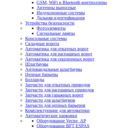
GSM, WiFi и Bluetooth контроллеры
Антенны выносные
Индукционные системы
Дальняя идентификация
Устройства безопасности
Фотоэлементы
Сигнальные лампы
Консольные системы
Складные ворота
Автоматика для откатных ворот
Автоматика для распашных ворот
Автоматика для секционных ворот
Шлагбаумы
Антивандальные шлагбаумы
Цепные барьеры
Болларды
Запчасти для откатных приводов
Запчасти для распашных приводов
Запчасти для гаражных ворот
Запчасти для шлагбаумов
Запчасти для цепных барьеров
Комплектующие для автоматики
Автоматические парковки
Оборудование Vector_AP
Оборудование BFT ESPAS