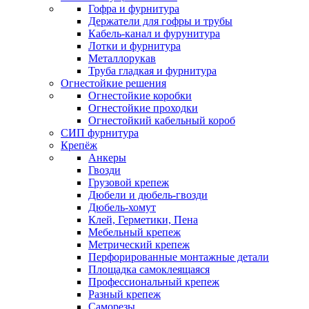
Гофра и фурнитура
Держатели для гофры и трубы
Кабель-канал и фурунитура
Лотки и фурнитура
Металлорукав
Труба гладкая и фурнитура
Огнестойкие решения
Огнестойкие коробки
Огнестойкие проходки
Огнестойкий кабельный короб
СИП фурнитура
Крепёж
Анкеры
Гвозди
Грузовой крепеж
Дюбели и дюбель-гвозди
Дюбель-хомут
Клей, Герметики, Пена
Мебельный крепеж
Метрический крепеж
Перфорированные монтажные детали
Площадка самоклеящаяся
Профессиональный крепеж
Разный крепеж
Саморезы