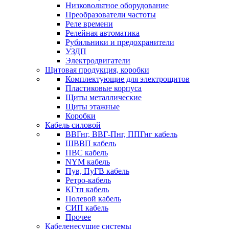
Низковольтное оборудование
Преобразователи частоты
Реле времени
Релейная автоматика
Рубильники и предохранители
УЗДП
Электродвигатели
Щитовая продукция, коробки
Комплектующие для электрощитов
Пластиковые корпуса
Щиты металлические
Щиты этажные
Коробки
Кабель силовой
ВВГнг, ВВГ-Пнг, ППГнг кабель
ШВВП кабель
ПВС кабель
NYM кабель
Пув, ПуГВ кабель
Ретро-кабель
КГтп кабель
Полевой кабель
СИП кабель
Прочее
Кабеленесущие системы