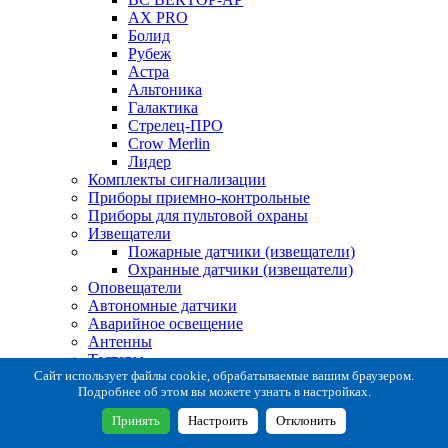
AX PRO
Болид
Рубеж
Астра
Альтоника
Галактика
Стрелец-ПРО
Crow Merlin
Лидер
Комплекты сигнализации
Приборы приемно-контрольные
Приборы для пультовой охраны
Извещатели
Пожарные датчики (извещатели)
Охранные датчики (извещатели)
Оповещатели
Автономные датчики
Аварийное освещение
Антенны
Тестеры
Система сбора извещений
Сайт использует файлы cookie, обрабатываемые вашим браузером.
Подробнее об этом вы можете узнать в настройках.
Расходные и монтажные материалы
Коробки коммутационные
Принять
Настроить
Отклонить
Кронштейны для извещателей