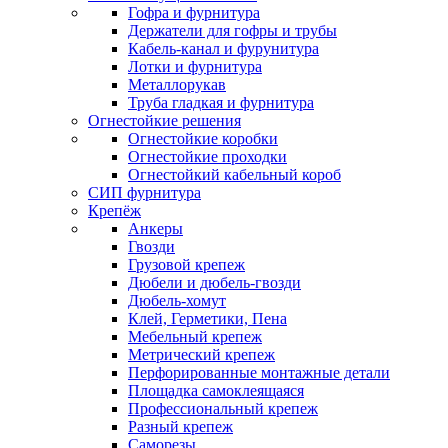
Гофра и фурнитура
Держатели для гофры и трубы
Кабель-канал и фурунитура
Лотки и фурнитура
Металлорукав
Труба гладкая и фурнитура
Огнестойкие решения
Огнестойкие коробки
Огнестойкие проходки
Огнестойкий кабельный короб
СИП фурнитура
Крепёж
Анкеры
Гвозди
Грузовой крепеж
Дюбели и дюбель-гвозди
Дюбель-хомут
Клей, Герметики, Пена
Мебельный крепеж
Метрический крепеж
Перфорированные монтажные детали
Площадка самоклеящаяся
Профессиональный крепеж
Разный крепеж
Саморезы