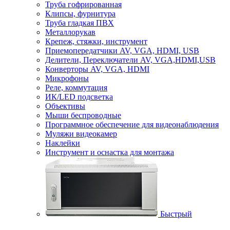
Труба гофрированная
Клипсы, фурнитура
Труба гладкая ПВХ
Металлорукав
Крепеж, стяжки, инструмент
Приемопередатчики AV, VGA, HDMI, USB
Делители, Переключатели AV, VGA,HDMI,USB
Конверторы AV, VGA, HDMI
Микрофоны
Реле, коммутация
ИК/LED подсветка
Объективы
Мыши беспроводные
Программное обеспечение для видеонаблюдения
Муляжи видеокамер
Наклейки
Инструмент и оснастка для монтажа
Быстрый