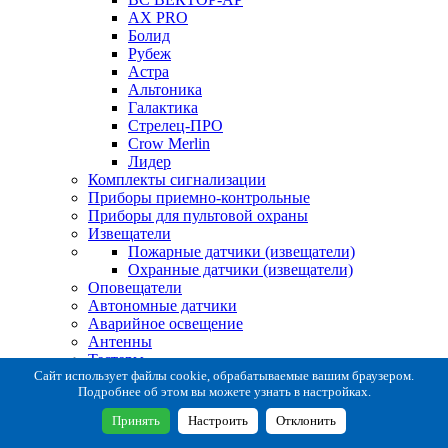
AX PRO
Болид
Рубеж
Астра
Альтоника
Галактика
Стрелец-ПРО
Crow Merlin
Лидер
Комплекты сигнализации
Приборы приемно-контрольные
Приборы для пультовой охраны
Извещатели
Пожарные датчики (извещатели)
Охранные датчики (извещатели)
Оповещатели
Автономные датчики
Аварийное освещение
Антенны
Тестеры
Система сбора извещений
Сайт использует файлы cookie, обрабатываемые вашим браузером.
Подробнее об этом вы можете узнать в настройках.
Расходные и монтажные материалы
Коробки коммутационные
Принять
Настроить
Отклонить
Кронштейны для извещателей