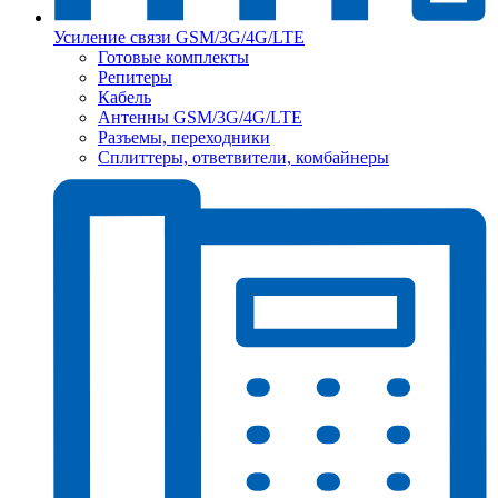
Усиление связи GSM/3G/4G/LTE
Готовые комплекты
Репитеры
Кабель
Антенны GSM/3G/4G/LTE
Разъемы, переходники
Сплиттеры, ответвители, комбайнеры