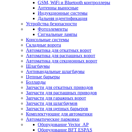
GSM, WiFi и Bluetooth контроллеры
Антенны выносные
Индукционные системы
Дальняя идентификация
Устройства безопасности
Фотоэлементы
Сигнальные лампы
Консольные системы
Складные ворота
Автоматика для откатных ворот
Автоматика для распашных ворот
Автоматика для секционных ворот
Шлагбаумы
Антивандальные шлагбаумы
Цепные барьеры
Болларды
Запчасти для откатных приводов
Запчасти для распашных приводов
Запчасти для гаражных ворот
Запчасти для шлагбаумов
Запчасти для цепных барьеров
Комплектующие для автоматики
Автоматические парковки
Оборудование Vector_AP
Оборудование BFT ESPAS