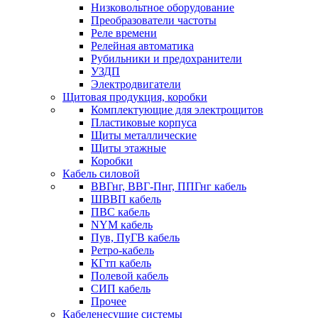
Низковольтное оборудование
Преобразователи частоты
Реле времени
Релейная автоматика
Рубильники и предохранители
УЗДП
Электродвигатели
Щитовая продукция, коробки
Комплектующие для электрощитов
Пластиковые корпуса
Щиты металлические
Щиты этажные
Коробки
Кабель силовой
ВВГнг, ВВГ-Пнг, ППГнг кабель
ШВВП кабель
ПВС кабель
NYM кабель
Пув, ПуГВ кабель
Ретро-кабель
КГтп кабель
Полевой кабель
СИП кабель
Прочее
Кабеленесущие системы