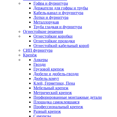
Гофра и фурнитура
Держатели для гофры и трубы
Кабель-канал и фурунитура
Лотки и фурнитура
Металлорукав
Труба гладкая и фурнитура
Огнестойкие решения
Огнестойкие коробки
Огнестойкие проходки
Огнестойкий кабельный короб
СИП фурнитура
Крепёж
Анкеры
Гвозди
Грузовой крепеж
Дюбели и дюбель-гвозди
Дюбель-хомут
Клей, Герметики, Пена
Мебельный крепеж
Метрический крепеж
Перфорированные монтажные детали
Площадка самоклеящаяся
Профессиональный крепеж
Разный крепеж
Саморезы