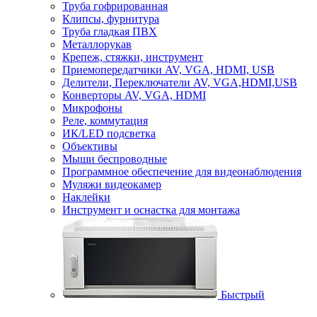
Труба гофрированная
Клипсы, фурнитура
Труба гладкая ПВХ
Металлорукав
Крепеж, стяжки, инструмент
Приемопередатчики AV, VGA, HDMI, USB
Делители, Переключатели AV, VGA,HDMI,USB
Конверторы AV, VGA, HDMI
Микрофоны
Реле, коммутация
ИК/LED подсветка
Объективы
Мыши беспроводные
Программное обеспечение для видеонаблюдения
Муляжи видеокамер
Наклейки
Инструмент и оснастка для монтажа
Быстрый