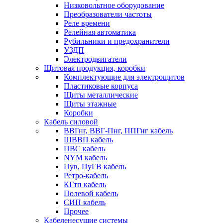
Низковольтное оборудование
Преобразователи частоты
Реле времени
Релейная автоматика
Рубильники и предохранители
УЗДП
Электродвигатели
Щитовая продукция, коробки
Комплектующие для электрощитов
Пластиковые корпуса
Щиты металлические
Щиты этажные
Коробки
Кабель силовой
ВВГнг, ВВГ-Пнг, ППГнг кабель
ШВВП кабель
ПВС кабель
NYM кабель
Пув, ПуГВ кабель
Ретро-кабель
КГтп кабель
Полевой кабель
СИП кабель
Прочее
Кабеленесущие системы