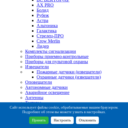
AX PRO
Болид
Рубеж
Астра
Альтоника
Галактика
Стрелец-ПРО
Crow Merlin
Лидер
Комплекты сигнализации
Приборы приемно-контрольные
Приборы для пультовой охраны
Извещатели
Пожарные датчики (извещатели)
Охранные датчики (извещатели)
Оповещатели
Автономные датчики
Аварийное освещение
Антенны
Тестеры
Система сбора извещений
Сайт использует файлы cookie, обрабатываемые вашим браузером.
Подробнее об этом вы можете узнать в настройках.
Расходные и монтажные материалы
Коробки коммутационные
Принять
Настроить
Отклонить
Кронштейны для извещателей