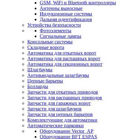
GSM, WiFi и Bluetooth контроллеры
Антенны выносные
Индукционные системы
Дальняя идентификация
Устройства безопасности
Фотоэлементы
Сигнальные лампы
Консольные системы
Складные ворота
Автоматика для откатных ворот
Автоматика для распашных ворот
Автоматика для секционных ворот
Шлагбаумы
Антивандальные шлагбаумы
Цепные барьеры
Болларды
Запчасти для откатных приводов
Запчасти для распашных приводов
Запчасти для гаражных ворот
Запчасти для шлагбаумов
Запчасти для цепных барьеров
Комплектующие для автоматики
Автоматические парковки
Оборудование Vector_AP
Оборудование BFT ESPAS