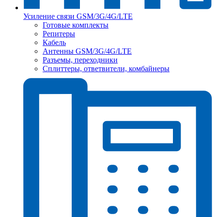
Усиление связи GSM/3G/4G/LTE
Готовые комплекты
Репитеры
Кабель
Антенны GSM/3G/4G/LTE
Разъемы, переходники
Сплиттеры, ответвители, комбайнеры