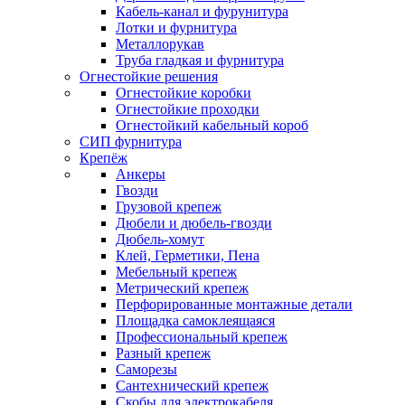
Кабель-канал и фурунитура
Лотки и фурнитура
Металлорукав
Труба гладкая и фурнитура
Огнестойкие решения
Огнестойкие коробки
Огнестойкие проходки
Огнестойкий кабельный короб
СИП фурнитура
Крепёж
Анкеры
Гвозди
Грузовой крепеж
Дюбели и дюбель-гвозди
Дюбель-хомут
Клей, Герметики, Пена
Мебельный крепеж
Метрический крепеж
Перфорированные монтажные детали
Площадка самоклеящаяся
Профессиональный крепеж
Разный крепеж
Саморезы
Сантехнический крепеж
Скобы для электрокабеля