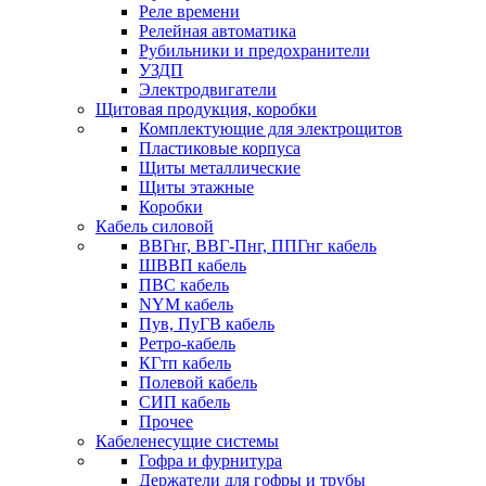
Реле времени
Релейная автоматика
Рубильники и предохранители
УЗДП
Электродвигатели
Щитовая продукция, коробки
Комплектующие для электрощитов
Пластиковые корпуса
Щиты металлические
Щиты этажные
Коробки
Кабель силовой
ВВГнг, ВВГ-Пнг, ППГнг кабель
ШВВП кабель
ПВС кабель
NYM кабель
Пув, ПуГВ кабель
Ретро-кабель
КГтп кабель
Полевой кабель
СИП кабель
Прочее
Кабеленесущие системы
Гофра и фурнитура
Держатели для гофры и трубы