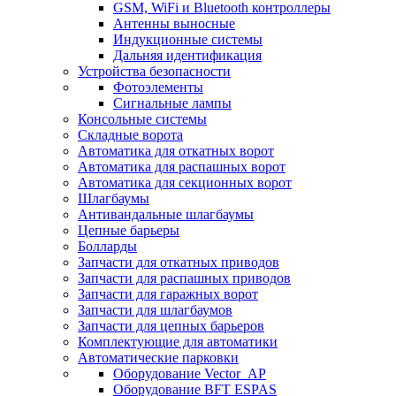
GSM, WiFi и Bluetooth контроллеры
Антенны выносные
Индукционные системы
Дальняя идентификация
Устройства безопасности
Фотоэлементы
Сигнальные лампы
Консольные системы
Складные ворота
Автоматика для откатных ворот
Автоматика для распашных ворот
Автоматика для секционных ворот
Шлагбаумы
Антивандальные шлагбаумы
Цепные барьеры
Болларды
Запчасти для откатных приводов
Запчасти для распашных приводов
Запчасти для гаражных ворот
Запчасти для шлагбаумов
Запчасти для цепных барьеров
Комплектующие для автоматики
Автоматические парковки
Оборудование Vector_AP
Оборудование BFT ESPAS