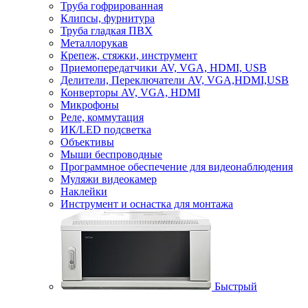
Труба гофрированная
Клипсы, фурнитура
Труба гладкая ПВХ
Металлорукав
Крепеж, стяжки, инструмент
Приемопередатчики AV, VGA, HDMI, USB
Делители, Переключатели AV, VGA,HDMI,USB
Конверторы AV, VGA, HDMI
Микрофоны
Реле, коммутация
ИК/LED подсветка
Объективы
Мыши беспроводные
Программное обеспечение для видеонаблюдения
Муляжи видеокамер
Наклейки
Инструмент и оснастка для монтажа
Быстрый