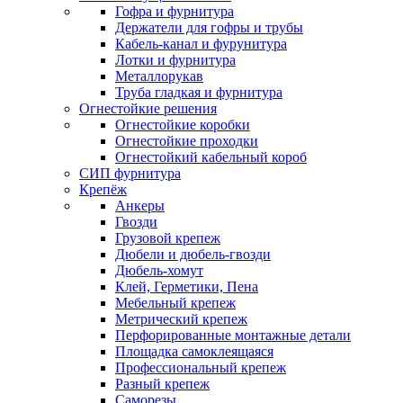
Гофра и фурнитура
Держатели для гофры и трубы
Кабель-канал и фурунитура
Лотки и фурнитура
Металлорукав
Труба гладкая и фурнитура
Огнестойкие решения
Огнестойкие коробки
Огнестойкие проходки
Огнестойкий кабельный короб
СИП фурнитура
Крепёж
Анкеры
Гвозди
Грузовой крепеж
Дюбели и дюбель-гвозди
Дюбель-хомут
Клей, Герметики, Пена
Мебельный крепеж
Метрический крепеж
Перфорированные монтажные детали
Площадка самоклеящаяся
Профессиональный крепеж
Разный крепеж
Саморезы