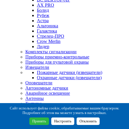
AX PRO
Болид
Рубеж
Астра
Альтоника
Галактика
Стрелец-ПРО
Crow Merlin
Лидер
Комплекты сигнализации
Приборы приемно-контрольные
Приборы для пультовой охраны
Извещатели
Пожарные датчики (извещатели)
Охранные датчики (извещатели)
Оповещатели
Автономные датчики
Аварийное освещение
Антенны
Тестеры
Система сбора извещений
Сайт использует файлы cookie, обрабатываемые вашим браузером.
Подробнее об этом вы можете узнать в настройках.
Расходные и монтажные материалы
Коробки коммутационные
Принять
Настроить
Отклонить
Кронштейны для извещателей