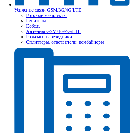
Усиление связи GSM/3G/4G/LTE
Готовые комплекты
Репитеры
Кабель
Антенны GSM/3G/4G/LTE
Разъемы, переходники
Сплиттеры, ответвители, комбайнеры