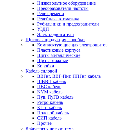
Низковольтное оборудование
Преобразователи частоты
Реле времени
Релейная автоматика
Рубильники и предохранители
УЗДП
Электродвигатели
Щитовая продукция, коробки
Комплектующие для электрощитов
Пластиковые корпуса
Щиты металлические
Щиты этажные
Коробки
Кабель силовой
ВВГнг, ВВГ-Пнг, ППГнг кабель
ШВВП кабель
ПВС кабель
NYM кабель
Пув, ПуГВ кабель
Ретро-кабель
КГтп кабель
Полевой кабель
СИП кабель
Прочее
Кабеленесущие системы