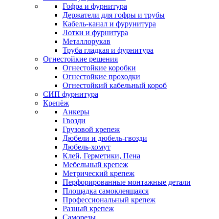
Гофра и фурнитура
Держатели для гофры и трубы
Кабель-канал и фурунитура
Лотки и фурнитура
Металлорукав
Труба гладкая и фурнитура
Огнестойкие решения
Огнестойкие коробки
Огнестойкие проходки
Огнестойкий кабельный короб
СИП фурнитура
Крепёж
Анкеры
Гвозди
Грузовой крепеж
Дюбели и дюбель-гвозди
Дюбель-хомут
Клей, Герметики, Пена
Мебельный крепеж
Метрический крепеж
Перфорированные монтажные детали
Площадка самоклеящаяся
Профессиональный крепеж
Разный крепеж
Саморезы