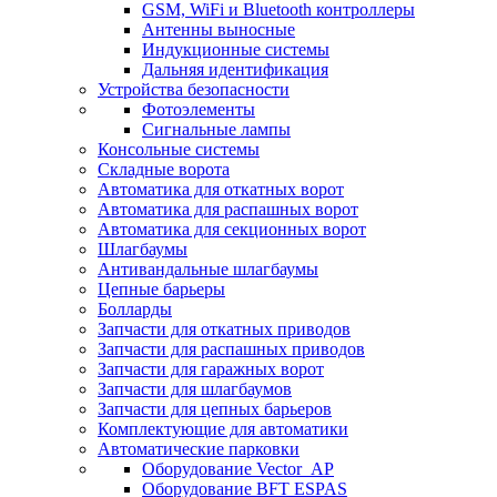
GSM, WiFi и Bluetooth контроллеры
Антенны выносные
Индукционные системы
Дальняя идентификация
Устройства безопасности
Фотоэлементы
Сигнальные лампы
Консольные системы
Складные ворота
Автоматика для откатных ворот
Автоматика для распашных ворот
Автоматика для секционных ворот
Шлагбаумы
Антивандальные шлагбаумы
Цепные барьеры
Болларды
Запчасти для откатных приводов
Запчасти для распашных приводов
Запчасти для гаражных ворот
Запчасти для шлагбаумов
Запчасти для цепных барьеров
Комплектующие для автоматики
Автоматические парковки
Оборудование Vector_AP
Оборудование BFT ESPAS