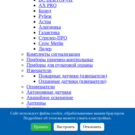
AX PRO
Болид
Рубеж
Астра
Альтоника
Галактика
Стрелец-ПРО
Crow Merlin
Лидер
Комплекты сигнализации
Приборы приемно-контрольные
Приборы для пультовой охраны
Извещатели
Пожарные датчики (извещатели)
Охранные датчики (извещатели)
Оповещатели
Автономные датчики
Аварийное освещение
Антенны
Тестеры
Система сбора извещений
Сайт использует файлы cookie, обрабатываемые вашим браузером.
Подробнее об этом вы можете узнать в настройках.
Расходные и монтажные материалы
Коробки коммутационные
Принять
Настроить
Отклонить
Кронштейны для извещателей