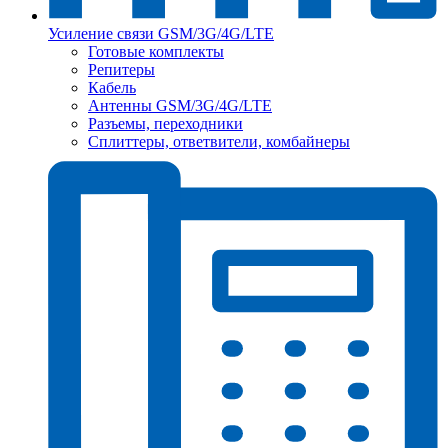
Усиление связи GSM/3G/4G/LTE
Готовые комплекты
Репитеры
Кабель
Антенны GSM/3G/4G/LTE
Разъемы, переходники
Сплиттеры, ответвители, комбайнеры