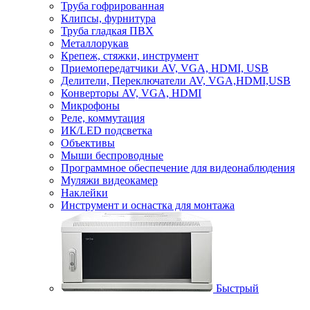
Труба гофрированная
Клипсы, фурнитура
Труба гладкая ПВХ
Металлорукав
Крепеж, стяжки, инструмент
Приемопередатчики AV, VGA, HDMI, USB
Делители, Переключатели AV, VGA,HDMI,USB
Конверторы AV, VGA, HDMI
Микрофоны
Реле, коммутация
ИК/LED подсветка
Объективы
Мыши беспроводные
Программное обеспечение для видеонаблюдения
Муляжи видеокамер
Наклейки
Инструмент и оснастка для монтажа
Быстрый