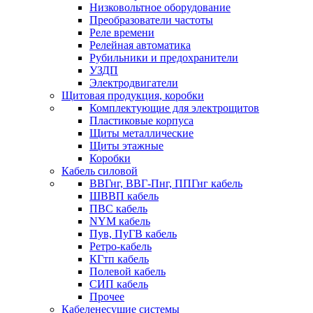
Низковольтное оборудование
Преобразователи частоты
Реле времени
Релейная автоматика
Рубильники и предохранители
УЗДП
Электродвигатели
Щитовая продукция, коробки
Комплектующие для электрощитов
Пластиковые корпуса
Щиты металлические
Щиты этажные
Коробки
Кабель силовой
ВВГнг, ВВГ-Пнг, ППГнг кабель
ШВВП кабель
ПВС кабель
NYM кабель
Пув, ПуГВ кабель
Ретро-кабель
КГтп кабель
Полевой кабель
СИП кабель
Прочее
Кабеленесущие системы