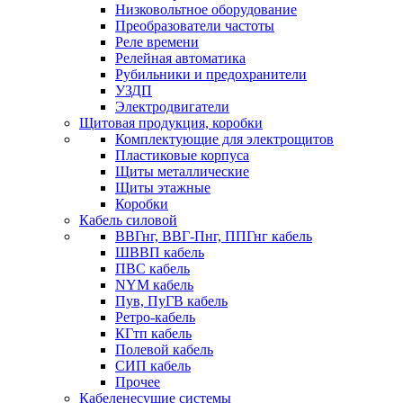
Низковольтное оборудование
Преобразователи частоты
Реле времени
Релейная автоматика
Рубильники и предохранители
УЗДП
Электродвигатели
Щитовая продукция, коробки
Комплектующие для электрощитов
Пластиковые корпуса
Щиты металлические
Щиты этажные
Коробки
Кабель силовой
ВВГнг, ВВГ-Пнг, ППГнг кабель
ШВВП кабель
ПВС кабель
NYM кабель
Пув, ПуГВ кабель
Ретро-кабель
КГтп кабель
Полевой кабель
СИП кабель
Прочее
Кабеленесущие системы