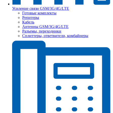
Усиление связи GSM/3G/4G/LTE
Готовые комплекты
Репитеры
Кабель
Антенны GSM/3G/4G/LTE
Разъемы, переходники
Сплиттеры, ответвители, комбайнеры