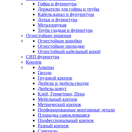
Гофра и фурнитура
Держатели для гофры и трубы
Кабель-канал и фурунитура
Лотки и фурнитура
Металлорукав
Труба гладкая и фурнитура
Огнестойкие решения
Огнестойкие коробки
Огнестойкие проходки
Огнестойкий кабельный короб
СИП фурнитура
Крепёж
Анкеры
Гвозди
Грузовой крепеж
Дюбели и дюбель-гвозди
Дюбель-хомут
Клей, Герметики, Пена
Мебельный крепеж
Метрический крепеж
Перфорированные монтажные детали
Площадка самоклеящаяся
Профессиональный крепеж
Разный крепеж
Саморезы