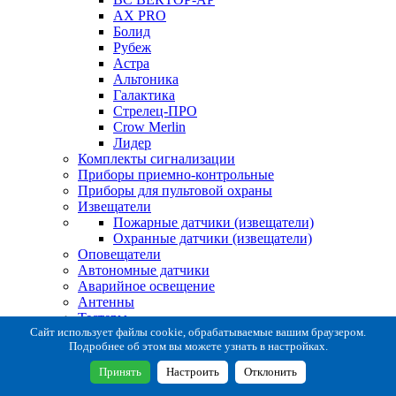
AX PRO
Болид
Рубеж
Астра
Альтоника
Галактика
Стрелец-ПРО
Crow Merlin
Лидер
Комплекты сигнализации
Приборы приемно-контрольные
Приборы для пультовой охраны
Извещатели
Пожарные датчики (извещатели)
Охранные датчики (извещатели)
Оповещатели
Автономные датчики
Аварийное освещение
Антенны
Тестеры
Система сбора извещений
Сайт использует файлы cookie, обрабатываемые вашим браузером.
Подробнее об этом вы можете узнать в настройках.
Расходные и монтажные материалы
Коробки коммутационные
Принять
Настроить
Отклонить
Кронштейны для извещателей