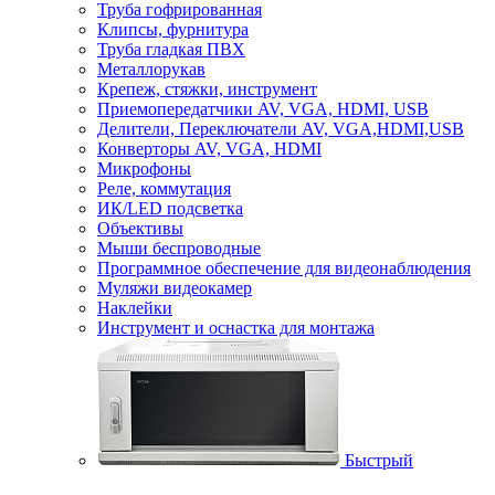
Труба гофрированная
Клипсы, фурнитура
Труба гладкая ПВХ
Металлорукав
Крепеж, стяжки, инструмент
Приемопередатчики AV, VGA, HDMI, USB
Делители, Переключатели AV, VGA,HDMI,USB
Конверторы AV, VGA, HDMI
Микрофоны
Реле, коммутация
ИК/LED подсветка
Объективы
Мыши беспроводные
Программное обеспечение для видеонаблюдения
Муляжи видеокамер
Наклейки
Инструмент и оснастка для монтажа
Быстрый