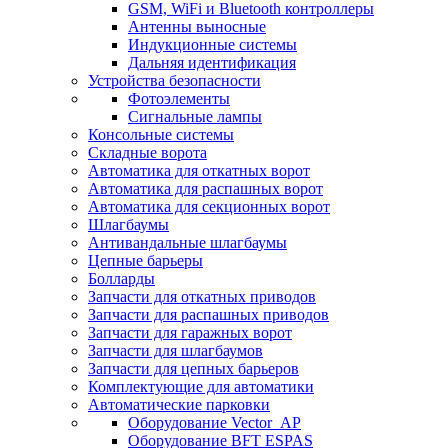
GSM, WiFi и Bluetooth контроллеры
Антенны выносные
Индукционные системы
Дальняя идентификация
Устройства безопасности
Фотоэлементы
Сигнальные лампы
Консольные системы
Складные ворота
Автоматика для откатных ворот
Автоматика для распашных ворот
Автоматика для секционных ворот
Шлагбаумы
Антивандальные шлагбаумы
Цепные барьеры
Болларды
Запчасти для откатных приводов
Запчасти для распашных приводов
Запчасти для гаражных ворот
Запчасти для шлагбаумов
Запчасти для цепных барьеров
Комплектующие для автоматики
Автоматические парковки
Оборудование Vector_AP
Оборудование BFT ESPAS