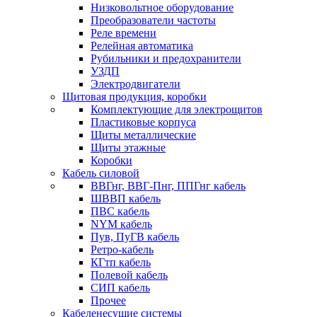
Низковольтное оборудование
Преобразователи частоты
Реле времени
Релейная автоматика
Рубильники и предохранители
УЗДП
Электродвигатели
Щитовая продукция, коробки
Комплектующие для электрощитов
Пластиковые корпуса
Щиты металлические
Щиты этажные
Коробки
Кабель силовой
ВВГнг, ВВГ-Пнг, ППГнг кабель
ШВВП кабель
ПВС кабель
NYM кабель
Пув, ПуГВ кабель
Ретро-кабель
КГтп кабель
Полевой кабель
СИП кабель
Прочее
Кабеленесущие системы