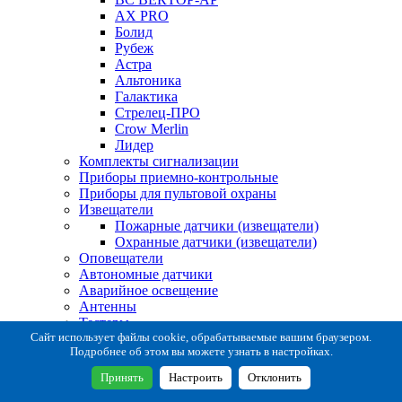
AX PRO
Болид
Рубеж
Астра
Альтоника
Галактика
Стрелец-ПРО
Crow Merlin
Лидер
Комплекты сигнализации
Приборы приемно-контрольные
Приборы для пультовой охраны
Извещатели
Пожарные датчики (извещатели)
Охранные датчики (извещатели)
Оповещатели
Автономные датчики
Аварийное освещение
Антенны
Тестеры
Система сбора извещений
Сайт использует файлы cookie, обрабатываемые вашим браузером.
Подробнее об этом вы можете узнать в настройках.
Расходные и монтажные материалы
Коробки коммутационные
Принять
Настроить
Отклонить
Кронштейны для извещателей