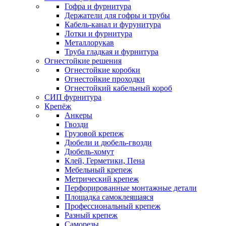
Гофра и фурнитура
Держатели для гофры и трубы
Кабель-канал и фурунитура
Лотки и фурнитура
Металлорукав
Труба гладкая и фурнитура
Огнестойкие решения
Огнестойкие коробки
Огнестойкие проходки
Огнестойкий кабельный короб
СИП фурнитура
Крепёж
Анкеры
Гвозди
Грузовой крепеж
Дюбели и дюбель-гвозди
Дюбель-хомут
Клей, Герметики, Пена
Мебельный крепеж
Метрический крепеж
Перфорированные монтажные детали
Площадка самоклеящаяся
Профессиональный крепеж
Разный крепеж
Саморезы