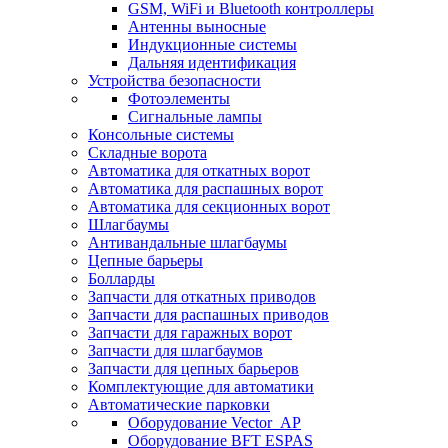
GSM, WiFi и Bluetooth контроллеры
Антенны выносные
Индукционные системы
Дальняя идентификация
Устройства безопасности
Фотоэлементы
Сигнальные лампы
Консольные системы
Складные ворота
Автоматика для откатных ворот
Автоматика для распашных ворот
Автоматика для секционных ворот
Шлагбаумы
Антивандальные шлагбаумы
Цепные барьеры
Болларды
Запчасти для откатных приводов
Запчасти для распашных приводов
Запчасти для гаражных ворот
Запчасти для шлагбаумов
Запчасти для цепных барьеров
Комплектующие для автоматики
Автоматические парковки
Оборудование Vector_AP
Оборудование BFT ESPAS