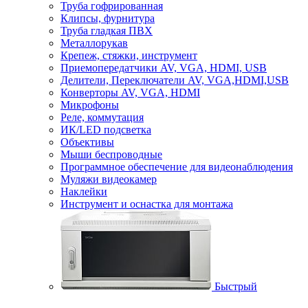
Труба гофрированная
Клипсы, фурнитура
Труба гладкая ПВХ
Металлорукав
Крепеж, стяжки, инструмент
Приемопередатчики AV, VGA, HDMI, USB
Делители, Переключатели AV, VGA,HDMI,USB
Конверторы AV, VGA, HDMI
Микрофоны
Реле, коммутация
ИК/LED подсветка
Объективы
Мыши беспроводные
Программное обеспечение для видеонаблюдения
Муляжи видеокамер
Наклейки
Инструмент и оснастка для монтажа
Быстрый