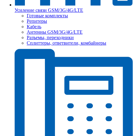
Усиление связи GSM/3G/4G/LTE
Готовые комплекты
Репитеры
Кабель
Антенны GSM/3G/4G/LTE
Разъемы, переходники
Сплиттеры, ответвители, комбайнеры