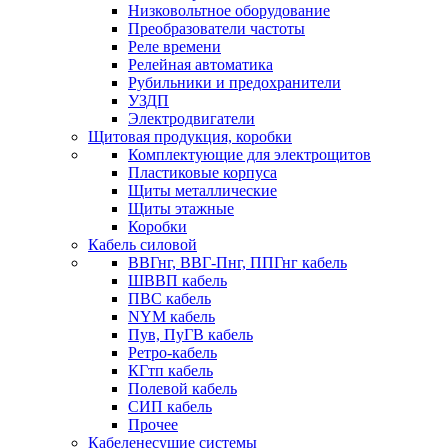
Низковольтное оборудование
Преобразователи частоты
Реле времени
Релейная автоматика
Рубильники и предохранители
УЗДП
Электродвигатели
Щитовая продукция, коробки
Комплектующие для электрощитов
Пластиковые корпуса
Щиты металлические
Щиты этажные
Коробки
Кабель силовой
ВВГнг, ВВГ-Пнг, ППГнг кабель
ШВВП кабель
ПВС кабель
NYM кабель
Пув, ПуГВ кабель
Ретро-кабель
КГтп кабель
Полевой кабель
СИП кабель
Прочее
Кабеленесущие системы