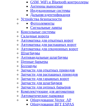
GSM, WiFi и Bluetooth контроллеры
Антенны выносные
Индукционные системы
Дальняя идентификация
Устройства безопасности
Фотоэлементы
Сигнальные лампы
Консольные системы
Складные ворота
Автоматика для откатных ворот
Автоматика для распашных ворот
Автоматика для секционных ворот
Шлагбаумы
Антивандальные шлагбаумы
Цепные барьеры
Болларды
Запчасти для откатных приводов
Запчасти для распашных приводов
Запчасти для гаражных ворот
Запчасти для шлагбаумов
Запчасти для цепных барьеров
Комплектующие для автоматики
Автоматические парковки
Оборудование Vector_AP
Оборудование BFT ESPAS