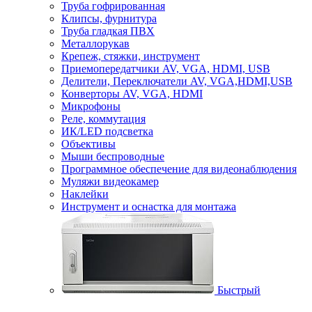
Труба гофрированная
Клипсы, фурнитура
Труба гладкая ПВХ
Металлорукав
Крепеж, стяжки, инструмент
Приемопередатчики AV, VGA, HDMI, USB
Делители, Переключатели AV, VGA,HDMI,USB
Конверторы AV, VGA, HDMI
Микрофоны
Реле, коммутация
ИК/LED подсветка
Объективы
Мыши беспроводные
Программное обеспечение для видеонаблюдения
Муляжи видеокамер
Наклейки
Инструмент и оснастка для монтажа
Быстрый