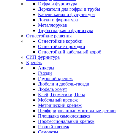
Гофра и фурнитура
Держатели для гофры и трубы
Кабель-канал и фурунитура
Лотки и фурнитура
Металлорукав
Труба гладкая и фурнитура
Огнестойкие решения
Огнестойкие коробки
Огнестойкие проходки
Огнестойкий кабельный короб
СИП фурнитура
Крепёж
Анкеры
Гвозди
Грузовой крепеж
Дюбели и дюбель-гвозди
Дюбель-хомут
Клей, Герметики, Пена
Мебельный крепеж
Метрический крепеж
Перфорированные монтажные детали
Площадка самоклеящаяся
Профессиональный крепеж
Разный крепеж
Саморезы