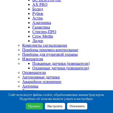
AX PRO
Болид
Рубеж
Астра
Альтоника
Галактика
Стрелец-ПРО
Crow Merlin
Лидер
Комплекты сигнализации
Приборы приемно-контрольные
Приборы для пультовой охраны
Извещатели
Пожарные датчики (извещатели)
Охранные датчики (извещатели)
Оповещатели
Автономные датчики
Аварийное освещение
Антенны
Тестеры
Система сбора извещений
Сайт использует файлы cookie, обрабатываемые вашим браузером.
Подробнее об этом вы можете узнать в настройках.
Расходные и монтажные материалы
Коробки коммутационные
Принять
Настроить
Отклонить
Кронштейны для извещателей