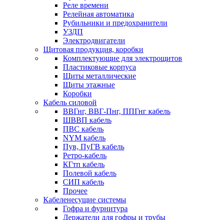
Реле времени
Релейная автоматика
Рубильники и предохранители
УЗДП
Электродвигатели
Щитовая продукция, коробки
Комплектующие для электрощитов
Пластиковые корпуса
Щиты металлические
Щиты этажные
Коробки
Кабель силовой
ВВГнг, ВВГ-Пнг, ППГнг кабель
ШВВП кабель
ПВС кабель
NYM кабель
Пув, ПуГВ кабель
Ретро-кабель
КГтп кабель
Полевой кабель
СИП кабель
Прочее
Кабеленесущие системы
Гофра и фурнитура
Держатели для гофры и трубы