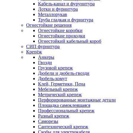
Кабель-канал и фурунитура
Лотки и фурнитура
Металлорукав
Труба гладкая и фурнитура
Огнестойкие решения
Огнестойкие коробки
Огнестойкие проходки
Огнестойкий кабельный короб
СИП фурнитура
Крепёж
Анкеры
Гвозди
Грузовой крепеж
Дюбели и дюбель-гвозди
Дюбель-хомут
Клей, Герметики, Пена
Мебельный крепеж
Метрический крепеж
Перфорированные монтажные детали
Площадка самоклеящаяся
Профессиональный крепеж
Разный крепеж
Саморезы
Сантехнический крепеж
Скобы для электрокабеля