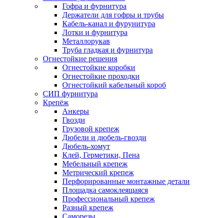
Гофра и фурнитура
Держатели для гофры и трубы
Кабель-канал и фурунитура
Лотки и фурнитура
Металлорукав
Труба гладкая и фурнитура
Огнестойкие решения
Огнестойкие коробки
Огнестойкие проходки
Огнестойкий кабельный короб
СИП фурнитура
Крепёж
Анкеры
Гвозди
Грузовой крепеж
Дюбели и дюбель-гвозди
Дюбель-хомут
Клей, Герметики, Пена
Мебельный крепеж
Метрический крепеж
Перфорированные монтажные детали
Площадка самоклеящаяся
Профессиональный крепеж
Разный крепеж
Саморезы