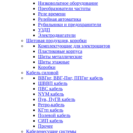
Низковольтное оборудование
Преобразователи частоты
Реле времени
Релейная автоматика
Рубильники и предохранители
УЗДП
Электродвигатели
Щитовая продукция, коробки
Комплектующие для электрощитов
Пластиковые корпуса
Щиты металлические
Щиты этажные
Коробки
Кабель силовой
ВВГнг, ВВГ-Пнг, ППГнг кабель
ШВВП кабель
ПВС кабель
NYM кабель
Пув, ПуГВ кабель
Ретро-кабель
КГтп кабель
Полевой кабель
СИП кабель
Прочее
Кабеленесущие системы