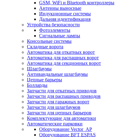
GSM, WiFi и Bluetooth контроллеры
Антенны выносные
Индукционные системы
Дальняя идентификация
Устройства безопасности
Фотоэлементы
Сигнальные лампы
Консольные системы
Складные ворота
Автоматика для откатных ворот
Автоматика для распашных ворот
Автоматика для секционных ворот
Шлагбаумы
Антивандальные шлагбаумы
Цепные барьеры
Болларды
Запчасти для откатных приводов
Запчасти для распашных приводов
Запчасти для гаражных ворот
Запчасти для шлагбаумов
Запчасти для цепных барьеров
Комплектующие для автоматики
Автоматические парковки
Оборудование Vector_AP
Оборудование BFT ESPAS