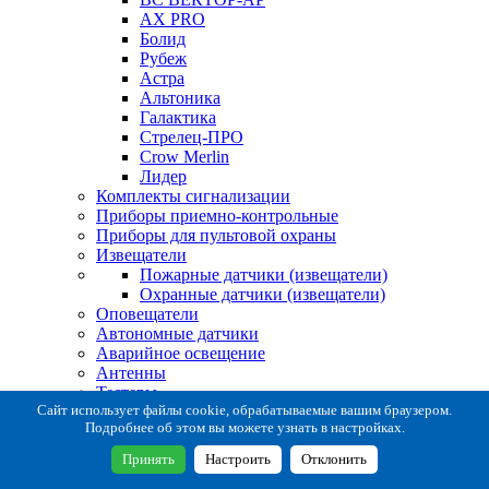
AX PRO
Болид
Рубеж
Астра
Альтоника
Галактика
Стрелец-ПРО
Crow Merlin
Лидер
Комплекты сигнализации
Приборы приемно-контрольные
Приборы для пультовой охраны
Извещатели
Пожарные датчики (извещатели)
Охранные датчики (извещатели)
Оповещатели
Автономные датчики
Аварийное освещение
Антенны
Тестеры
Система сбора извещений
Сайт использует файлы cookie, обрабатываемые вашим браузером.
Подробнее об этом вы можете узнать в настройках.
Расходные и монтажные материалы
Коробки коммутационные
Принять
Настроить
Отклонить
Кронштейны для извещателей