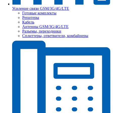
Усиление связи GSM/3G/4G/LTE
Готовые комплекты
Репитеры
Кабель
Антенны GSM/3G/4G/LTE
Разъемы, переходники
Сплиттеры, ответвители, комбайнеры