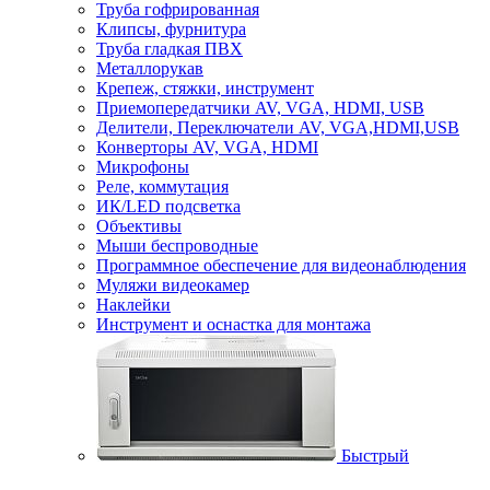
Труба гофрированная
Клипсы, фурнитура
Труба гладкая ПВХ
Металлорукав
Крепеж, стяжки, инструмент
Приемопередатчики AV, VGA, HDMI, USB
Делители, Переключатели AV, VGA,HDMI,USB
Конверторы AV, VGA, HDMI
Микрофоны
Реле, коммутация
ИК/LED подсветка
Объективы
Мыши беспроводные
Программное обеспечение для видеонаблюдения
Муляжи видеокамер
Наклейки
Инструмент и оснастка для монтажа
Быстрый