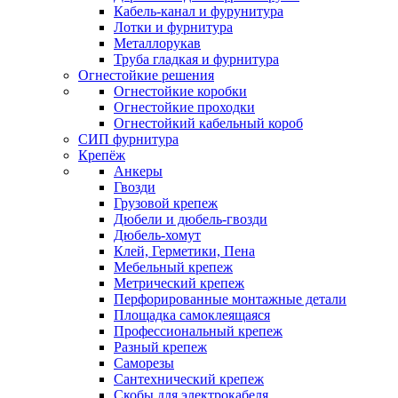
Кабель-канал и фурунитура
Лотки и фурнитура
Металлорукав
Труба гладкая и фурнитура
Огнестойкие решения
Огнестойкие коробки
Огнестойкие проходки
Огнестойкий кабельный короб
СИП фурнитура
Крепёж
Анкеры
Гвозди
Грузовой крепеж
Дюбели и дюбель-гвозди
Дюбель-хомут
Клей, Герметики, Пена
Мебельный крепеж
Метрический крепеж
Перфорированные монтажные детали
Площадка самоклеящаяся
Профессиональный крепеж
Разный крепеж
Саморезы
Сантехнический крепеж
Скобы для электрокабеля