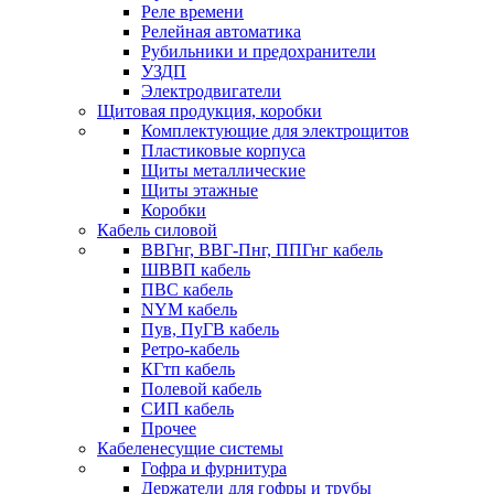
Реле времени
Релейная автоматика
Рубильники и предохранители
УЗДП
Электродвигатели
Щитовая продукция, коробки
Комплектующие для электрощитов
Пластиковые корпуса
Щиты металлические
Щиты этажные
Коробки
Кабель силовой
ВВГнг, ВВГ-Пнг, ППГнг кабель
ШВВП кабель
ПВС кабель
NYM кабель
Пув, ПуГВ кабель
Ретро-кабель
КГтп кабель
Полевой кабель
СИП кабель
Прочее
Кабеленесущие системы
Гофра и фурнитура
Держатели для гофры и трубы