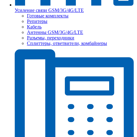
Усиление связи GSM/3G/4G/LTE
Готовые комплекты
Репитеры
Кабель
Антенны GSM/3G/4G/LTE
Разъемы, переходники
Сплиттеры, ответвители, комбайнеры