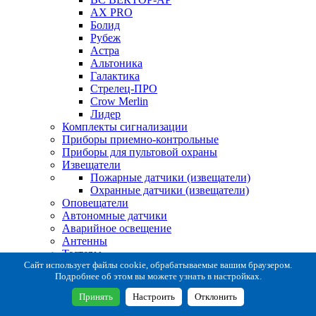
AX PRO
Болид
Рубеж
Астра
Альтоника
Галактика
Стрелец-ПРО
Crow Merlin
Лидер
Комплекты сигнализации
Приборы приемно-контрольные
Приборы для пультовой охраны
Извещатели
Пожарные датчики (извещатели)
Охранные датчики (извещатели)
Оповещатели
Автономные датчики
Аварийное освещение
Антенны
Тестеры
Система сбора извещений
Сайт использует файлы cookie, обрабатываемые вашим браузером.
Подробнее об этом вы можете узнать в настройках.
Расходные и монтажные материалы
Коробки коммутационные
Принять
Настроить
Отклонить
Кронштейны для извещателей