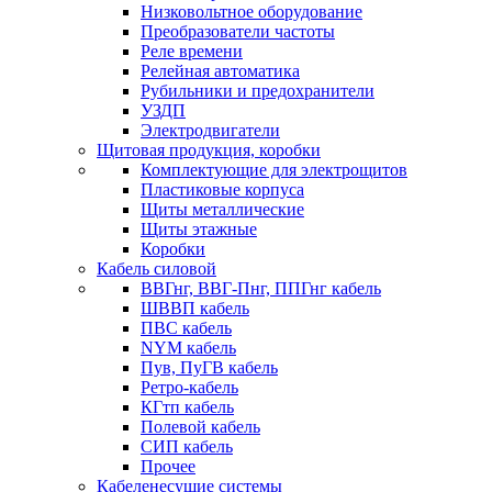
Низковольтное оборудование
Преобразователи частоты
Реле времени
Релейная автоматика
Рубильники и предохранители
УЗДП
Электродвигатели
Щитовая продукция, коробки
Комплектующие для электрощитов
Пластиковые корпуса
Щиты металлические
Щиты этажные
Коробки
Кабель силовой
ВВГнг, ВВГ-Пнг, ППГнг кабель
ШВВП кабель
ПВС кабель
NYM кабель
Пув, ПуГВ кабель
Ретро-кабель
КГтп кабель
Полевой кабель
СИП кабель
Прочее
Кабеленесущие системы