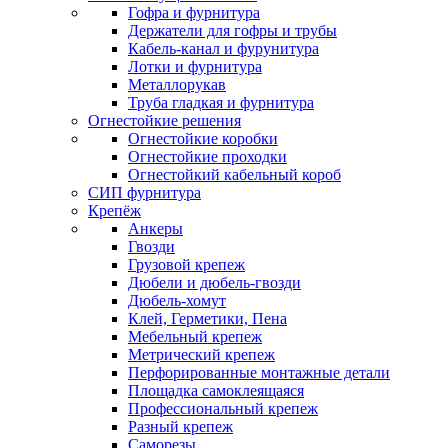
Гофра и фурнитура
Держатели для гофры и трубы
Кабель-канал и фурунитура
Лотки и фурнитура
Металлорукав
Труба гладкая и фурнитура
Огнестойкие решения
Огнестойкие коробки
Огнестойкие проходки
Огнестойкий кабельный короб
СИП фурнитура
Крепёж
Анкеры
Гвозди
Грузовой крепеж
Дюбели и дюбель-гвозди
Дюбель-хомут
Клей, Герметики, Пена
Мебельный крепеж
Метрический крепеж
Перфорированные монтажные детали
Площадка самоклеящаяся
Профессиональный крепеж
Разный крепеж
Саморезы