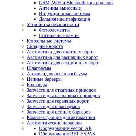
GSM, WiFi и Bluetooth контроллеры
Антенны выносные
Индукционные системы
Дальняя идентификация
Устройства безопасности
Фотоэлементы
Сигнальные лампы
Консольные системы
Складные ворота
Автоматика для откатных ворот
Автоматика для распашных ворот
Автоматика для секционных ворот
Шлагбаумы
Антивандальные шлагбаумы
Цепные барьеры
Болларды
Запчасти для откатных приводов
Запчасти для распашных приводов
Запчасти для гаражных ворот
Запчасти для шлагбаумов
Запчасти для цепных барьеров
Комплектующие для автоматики
Автоматические парковки
Оборудование Vector_AP
Оборудование BFT ESPAS