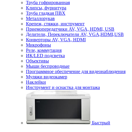
Труба гофрированная
Клипсы, фурнитура
Труба гладкая ПВХ
Металлорукав
Крепеж, стяжки, инструмент
Приемопередатчики AV, VGA, HDMI, USB
Делители, Переключатели AV, VGA,HDMI,USB
Конверторы AV, VGA, HDMI
Микрофоны
Реле, коммутация
ИК/LED подсветка
Объективы
Мыши беспроводные
Программное обеспечение для видеонаблюдения
Муляжи видеокамер
Наклейки
Инструмент и оснастка для монтажа
Быстрый