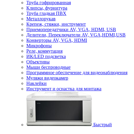
Труба гофрированная
Клипсы, фурнитура
Труба гладкая ПВХ
Металлорукав
Крепеж, стяжки, инструмент
Приемопередатчики AV, VGA, HDMI, USB
Делители, Переключатели AV, VGA,HDMI,USB
Конверторы AV, VGA, HDMI
Микрофоны
Реле, коммутация
ИК/LED подсветка
Объективы
Мыши беспроводные
Программное обеспечение для видеонаблюдения
Муляжи видеокамер
Наклейки
Инструмент и оснастка для монтажа
Быстрый