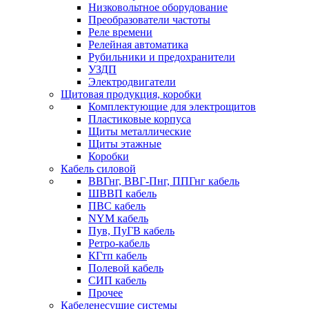
Низковольтное оборудование
Преобразователи частоты
Реле времени
Релейная автоматика
Рубильники и предохранители
УЗДП
Электродвигатели
Щитовая продукция, коробки
Комплектующие для электрощитов
Пластиковые корпуса
Щиты металлические
Щиты этажные
Коробки
Кабель силовой
ВВГнг, ВВГ-Пнг, ППГнг кабель
ШВВП кабель
ПВС кабель
NYM кабель
Пув, ПуГВ кабель
Ретро-кабель
КГтп кабель
Полевой кабель
СИП кабель
Прочее
Кабеленесущие системы