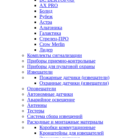
AX PRO
Болид
Рубеж
Астра
Альтоника
Галактика
Стрелец-ПРО
Crow Merlin
Лидер
Комплекты сигнализации
Приборы приемно-контрольные
Приборы для пультовой охраны
Извещатели
Пожарные датчики (извещатели)
Охранные датчики (извещатели)
Оповещатели
Автономные датчики
Аварийное освещение
Антенны
Тестеры
Система сбора извещений
Расходные и монтажные материалы
Коробки коммутационные
Кронштейны для извещателей