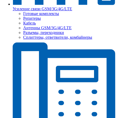
Усиление связи GSM/3G/4G/LTE
Готовые комплекты
Репитеры
Кабель
Антенны GSM/3G/4G/LTE
Разъемы, переходники
Сплиттеры, ответвители, комбайнеры