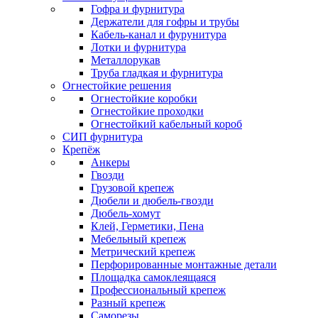
Гофра и фурнитура
Держатели для гофры и трубы
Кабель-канал и фурунитура
Лотки и фурнитура
Металлорукав
Труба гладкая и фурнитура
Огнестойкие решения
Огнестойкие коробки
Огнестойкие проходки
Огнестойкий кабельный короб
СИП фурнитура
Крепёж
Анкеры
Гвозди
Грузовой крепеж
Дюбели и дюбель-гвозди
Дюбель-хомут
Клей, Герметики, Пена
Мебельный крепеж
Метрический крепеж
Перфорированные монтажные детали
Площадка самоклеящаяся
Профессиональный крепеж
Разный крепеж
Саморезы