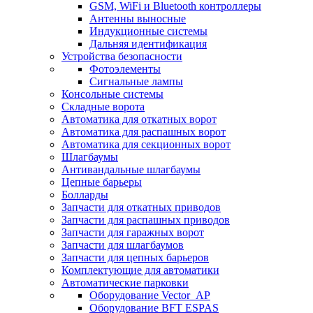
GSM, WiFi и Bluetooth контроллеры
Антенны выносные
Индукционные системы
Дальняя идентификация
Устройства безопасности
Фотоэлементы
Сигнальные лампы
Консольные системы
Складные ворота
Автоматика для откатных ворот
Автоматика для распашных ворот
Автоматика для секционных ворот
Шлагбаумы
Антивандальные шлагбаумы
Цепные барьеры
Болларды
Запчасти для откатных приводов
Запчасти для распашных приводов
Запчасти для гаражных ворот
Запчасти для шлагбаумов
Запчасти для цепных барьеров
Комплектующие для автоматики
Автоматические парковки
Оборудование Vector_AP
Оборудование BFT ESPAS