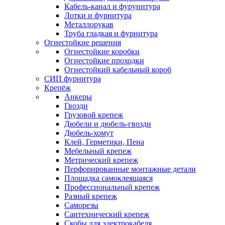
Кабель-канал и фурунитура
Лотки и фурнитура
Металлорукав
Труба гладкая и фурнитура
Огнестойкие решения
Огнестойкие коробки
Огнестойкие проходки
Огнестойкий кабельный короб
СИП фурнитура
Крепёж
Анкеры
Гвозди
Грузовой крепеж
Дюбели и дюбель-гвозди
Дюбель-хомут
Клей, Герметики, Пена
Мебельный крепеж
Метрический крепеж
Перфорированные монтажные детали
Площадка самоклеящаяся
Профессиональный крепеж
Разный крепеж
Саморезы
Сантехнический крепеж
Скобы для электрокабеля