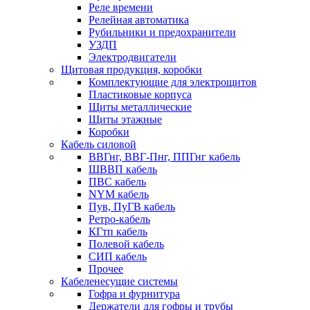
Реле времени
Релейная автоматика
Рубильники и предохранители
УЗДП
Электродвигатели
Щитовая продукция, коробки
Комплектующие для электрощитов
Пластиковые корпуса
Щиты металлические
Щиты этажные
Коробки
Кабель силовой
ВВГнг, ВВГ-Пнг, ППГнг кабель
ШВВП кабель
ПВС кабель
NYM кабель
Пув, ПуГВ кабель
Ретро-кабель
КГтп кабель
Полевой кабель
СИП кабель
Прочее
Кабеленесущие системы
Гофра и фурнитура
Держатели для гофры и трубы