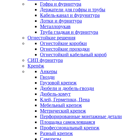
Гофра и фурнитура
Держатели для гофры и трубы
Кабель-канал и фурунитура
Лотки и фурнитура
Металлорукав
Труба гладкая и фурнитура
Огнестойкие решения
Огнестойкие коробки
Огнестойкие проходки
Огнестойкий кабельный короб
СИП фурнитура
Крепёж
Анкеры
Гвозди
Грузовой крепеж
Дюбели и дюбель-гвозди
Дюбель-хомут
Клей, Герметики, Пена
Мебельный крепеж
Метрический крепеж
Перфорированные монтажные детали
Площадка самоклеящаяся
Профессиональный крепеж
Разный крепеж
Саморезы