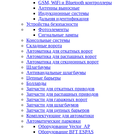
GSM, WiFi и Bluetooth контроллеры
Антенны выносные
Индукционные системы
Дальняя идентификация
Устройства безопасности
Фотоэлементы
Сигнальные лампы
Консольные системы
Складные ворота
Автоматика для откатных ворот
Автоматика для распашных ворот
Автоматика для секционных ворот
Шлагбаумы
Антивандальные шлагбаумы
Цепные барьеры
Болларды
Запчасти для откатных приводов
Запчасти для распашных приводов
Запчасти для гаражных ворот
Запчасти для шлагбаумов
Запчасти для цепных барьеров
Комплектующие для автоматики
Автоматические парковки
Оборудование Vector_AP
Оборудование BFT ESPAS