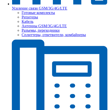
Усиление связи GSM/3G/4G/LTE
Готовые комплекты
Репитеры
Кабель
Антенны GSM/3G/4G/LTE
Разъемы, переходники
Сплиттеры, ответвители, комбайнеры