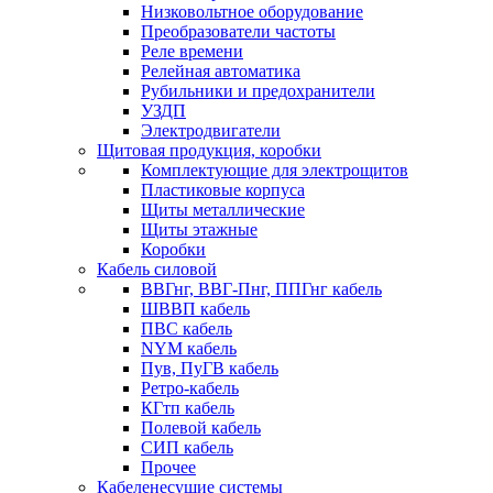
Низковольтное оборудование
Преобразователи частоты
Реле времени
Релейная автоматика
Рубильники и предохранители
УЗДП
Электродвигатели
Щитовая продукция, коробки
Комплектующие для электрощитов
Пластиковые корпуса
Щиты металлические
Щиты этажные
Коробки
Кабель силовой
ВВГнг, ВВГ-Пнг, ППГнг кабель
ШВВП кабель
ПВС кабель
NYM кабель
Пув, ПуГВ кабель
Ретро-кабель
КГтп кабель
Полевой кабель
СИП кабель
Прочее
Кабеленесущие системы