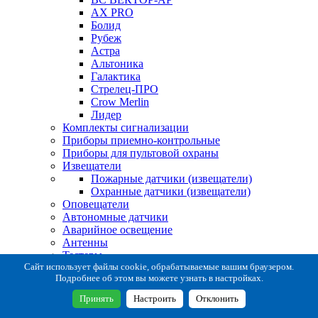
AX PRO
Болид
Рубеж
Астра
Альтоника
Галактика
Стрелец-ПРО
Crow Merlin
Лидер
Комплекты сигнализации
Приборы приемно-контрольные
Приборы для пультовой охраны
Извещатели
Пожарные датчики (извещатели)
Охранные датчики (извещатели)
Оповещатели
Автономные датчики
Аварийное освещение
Антенны
Тестеры
Система сбора извещений
Сайт использует файлы cookie, обрабатываемые вашим браузером.
Подробнее об этом вы можете узнать в настройках.
Расходные и монтажные материалы
Коробки коммутационные
Принять
Настроить
Отклонить
Кронштейны для извещателей