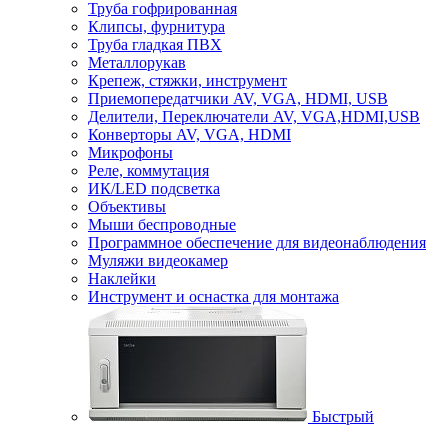
Труба гофрированная
Клипсы, фурнитура
Труба гладкая ПВХ
Металлорукав
Крепеж, стяжки, инструмент
Приемопередатчики AV, VGA, HDMI, USB
Делители, Переключатели AV, VGA,HDMI,USB
Конверторы AV, VGA, HDMI
Микрофоны
Реле, коммутация
ИК/LED подсветка
Объективы
Мыши беспроводные
Программное обеспечение для видеонаблюдения
Муляжи видеокамер
Наклейки
Инструмент и оснастка для монтажа
Быстрый