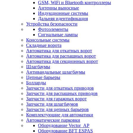
GSM, WiFi и Bluetooth контроллеры
Антенны выносные
Индукционные системы
Дальняя идентификация
Устройства безопасности
Фотоэлементы
Сигнальные лампы
Консольные системы
Складные ворота
Автоматика для откатных ворот
Автоматика для распашных ворот
Автоматика для секционных ворот
Шлагбаумы
Антивандальные шлагбаумы
Цепные барьеры
Болларды
Запчасти для откатных приводов
Запчасти для распашных приводов
Запчасти для гаражных ворот
Запчасти для шлагбаумов
Запчасти для цепных барьеров
Комплектующие для автоматики
Автоматические парковки
Оборудование Vector_AP
Оборудование BFT ESPAS