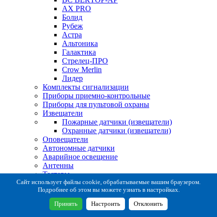
AX PRO
Болид
Рубеж
Астра
Альтоника
Галактика
Стрелец-ПРО
Crow Merlin
Лидер
Комплекты сигнализации
Приборы приемно-контрольные
Приборы для пультовой охраны
Извещатели
Пожарные датчики (извещатели)
Охранные датчики (извещатели)
Оповещатели
Автономные датчики
Аварийное освещение
Антенны
Тестеры
Система сбора извещений
Сайт использует файлы cookie, обрабатываемые вашим браузером.
Подробнее об этом вы можете узнать в настройках.
Расходные и монтажные материалы
Коробки коммутационные
Принять
Настроить
Отклонить
Кронштейны для извещателей