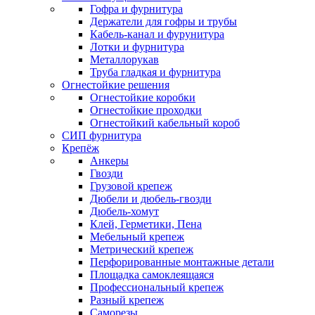
Гофра и фурнитура
Держатели для гофры и трубы
Кабель-канал и фурунитура
Лотки и фурнитура
Металлорукав
Труба гладкая и фурнитура
Огнестойкие решения
Огнестойкие коробки
Огнестойкие проходки
Огнестойкий кабельный короб
СИП фурнитура
Крепёж
Анкеры
Гвозди
Грузовой крепеж
Дюбели и дюбель-гвозди
Дюбель-хомут
Клей, Герметики, Пена
Мебельный крепеж
Метрический крепеж
Перфорированные монтажные детали
Площадка самоклеящаяся
Профессиональный крепеж
Разный крепеж
Саморезы