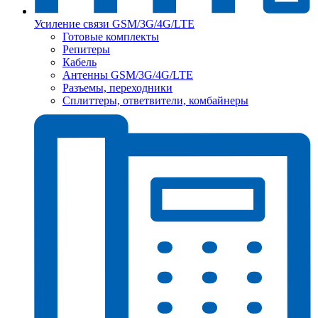
Усиление связи GSM/3G/4G/LTE
Готовые комплекты
Репитеры
Кабель
Антенны GSM/3G/4G/LTE
Разъемы, переходники
Сплиттеры, ответвители, комбайнеры