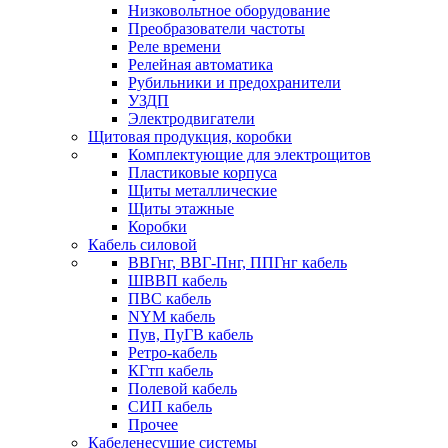
Низковольтное оборудование
Преобразователи частоты
Реле времени
Релейная автоматика
Рубильники и предохранители
УЗДП
Электродвигатели
Щитовая продукция, коробки
Комплектующие для электрощитов
Пластиковые корпуса
Щиты металлические
Щиты этажные
Коробки
Кабель силовой
ВВГнг, ВВГ-Пнг, ППГнг кабель
ШВВП кабель
ПВС кабель
NYM кабель
Пув, ПуГВ кабель
Ретро-кабель
КГтп кабель
Полевой кабель
СИП кабель
Прочее
Кабеленесущие системы