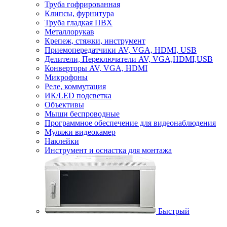
Труба гофрированная
Клипсы, фурнитура
Труба гладкая ПВХ
Металлорукав
Крепеж, стяжки, инструмент
Приемопередатчики AV, VGA, HDMI, USB
Делители, Переключатели AV, VGA,HDMI,USB
Конверторы AV, VGA, HDMI
Микрофоны
Реле, коммутация
ИК/LED подсветка
Объективы
Мыши беспроводные
Программное обеспечение для видеонаблюдения
Муляжи видеокамер
Наклейки
Инструмент и оснастка для монтажа
Быстрый