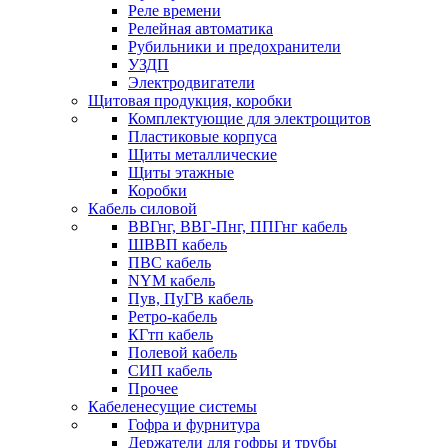
Реле времени
Релейная автоматика
Рубильники и предохранители
УЗДП
Электродвигатели
Щитовая продукция, коробки
Комплектующие для электрощитов
Пластиковые корпуса
Щиты металлические
Щиты этажные
Коробки
Кабель силовой
ВВГнг, ВВГ-Пнг, ППГнг кабель
ШВВП кабель
ПВС кабель
NYM кабель
Пув, ПуГВ кабель
Ретро-кабель
КГтп кабель
Полевой кабель
СИП кабель
Прочее
Кабеленесущие системы
Гофра и фурнитура
Держатели для гофры и трубы