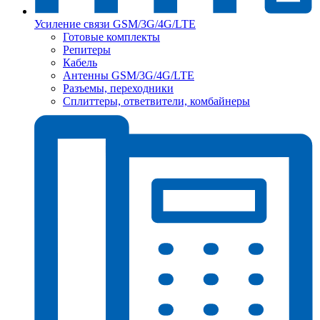
Усиление связи GSM/3G/4G/LTE
Готовые комплекты
Репитеры
Кабель
Антенны GSM/3G/4G/LTE
Разъемы, переходники
Сплиттеры, ответвители, комбайнеры