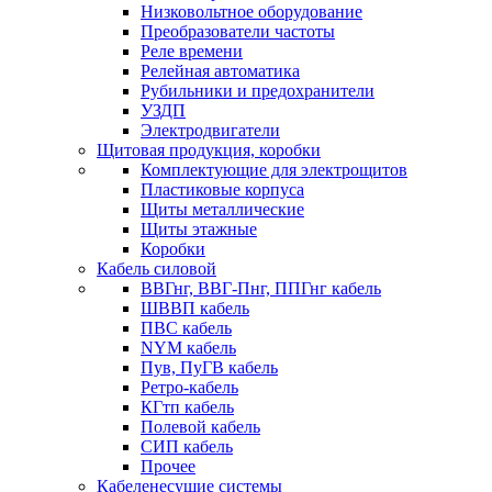
Низковольтное оборудование
Преобразователи частоты
Реле времени
Релейная автоматика
Рубильники и предохранители
УЗДП
Электродвигатели
Щитовая продукция, коробки
Комплектующие для электрощитов
Пластиковые корпуса
Щиты металлические
Щиты этажные
Коробки
Кабель силовой
ВВГнг, ВВГ-Пнг, ППГнг кабель
ШВВП кабель
ПВС кабель
NYM кабель
Пув, ПуГВ кабель
Ретро-кабель
КГтп кабель
Полевой кабель
СИП кабель
Прочее
Кабеленесущие системы