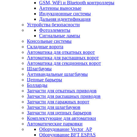
GSM, WiFi и Bluetooth контроллеры
Антенны выносные
Индукционные системы
Дальняя идентификация
Устройства безопасности
Фотоэлементы
Сигнальные лампы
Консольные системы
Складные ворота
Автоматика для откатных ворот
Автоматика для распашных ворот
Автоматика для секционных ворот
Шлагбаумы
Антивандальные шлагбаумы
Цепные барьеры
Болларды
Запчасти для откатных приводов
Запчасти для распашных приводов
Запчасти для гаражных ворот
Запчасти для шлагбаумов
Запчасти для цепных барьеров
Комплектующие для автоматики
Автоматические парковки
Оборудование Vector_AP
Оборудование BFT ESPAS