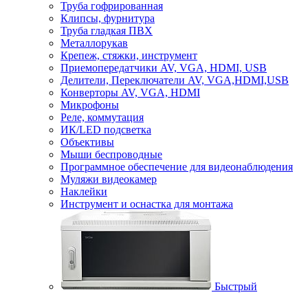
Труба гофрированная
Клипсы, фурнитура
Труба гладкая ПВХ
Металлорукав
Крепеж, стяжки, инструмент
Приемопередатчики AV, VGA, HDMI, USB
Делители, Переключатели AV, VGA,HDMI,USB
Конверторы AV, VGA, HDMI
Микрофоны
Реле, коммутация
ИК/LED подсветка
Объективы
Мыши беспроводные
Программное обеспечение для видеонаблюдения
Муляжи видеокамер
Наклейки
Инструмент и оснастка для монтажа
Быстрый