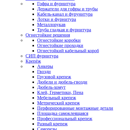
Гофра и фурнитура
Держатели для гофры и трубы
Кабель-канал и фурунитура
Лотки и фурнитура
Металлорукав
Труба гладкая и фурнитура
Огнестойкие решения
Огнестойкие коробки
Огнестойкие проходки
Огнестойкий кабельный короб
СИП фурнитура
Крепёж
Анкеры
Гвозди
Грузовой крепеж
Дюбели и дюбель-гвозди
Дюбель-хомут
Клей, Герметики, Пена
Мебельный крепеж
Метрический крепеж
Перфорированные монтажные детали
Площадка самоклеящаяся
Профессиональный крепеж
Разный крепеж
Саморезы