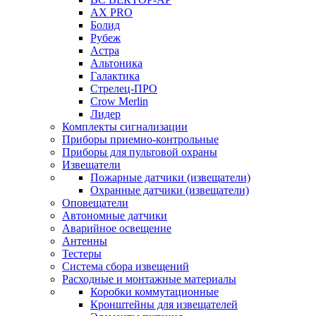
AX PRO
Болид
Рубеж
Астра
Альтоника
Галактика
Стрелец-ПРО
Crow Merlin
Лидер
Комплекты сигнализации
Приборы приемно-контрольные
Приборы для пультовой охраны
Извещатели
Пожарные датчики (извещатели)
Охранные датчики (извещатели)
Оповещатели
Автономные датчики
Аварийное освещение
Антенны
Тестеры
Система сбора извещений
Расходные и монтажные материалы
Коробки коммутационные
Кронштейны для извещателей