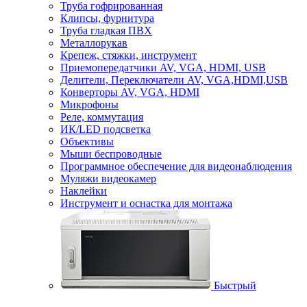
Труба гофрированная
Клипсы, фурнитура
Труба гладкая ПВХ
Металлорукав
Крепеж, стяжки, инструмент
Приемопередатчики AV, VGA, HDMI, USB
Делители, Переключатели AV, VGA,HDMI,USB
Конверторы AV, VGA, HDMI
Микрофоны
Реле, коммутация
ИК/LED подсветка
Объективы
Мыши беспроводные
Программное обеспечение для видеонаблюдения
Муляжи видеокамер
Наклейки
Инструмент и оснастка для монтажа
Быстрый