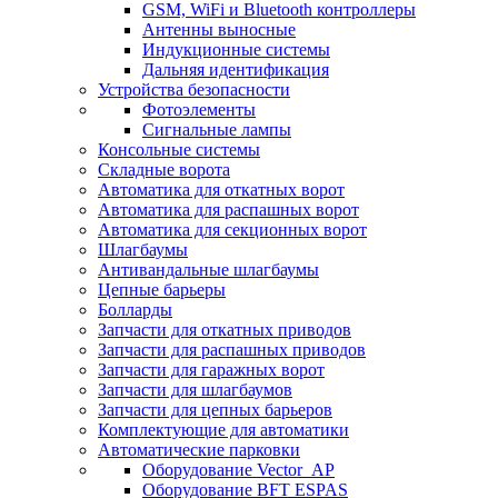
GSM, WiFi и Bluetooth контроллеры
Антенны выносные
Индукционные системы
Дальняя идентификация
Устройства безопасности
Фотоэлементы
Сигнальные лампы
Консольные системы
Складные ворота
Автоматика для откатных ворот
Автоматика для распашных ворот
Автоматика для секционных ворот
Шлагбаумы
Антивандальные шлагбаумы
Цепные барьеры
Болларды
Запчасти для откатных приводов
Запчасти для распашных приводов
Запчасти для гаражных ворот
Запчасти для шлагбаумов
Запчасти для цепных барьеров
Комплектующие для автоматики
Автоматические парковки
Оборудование Vector_AP
Оборудование BFT ESPAS