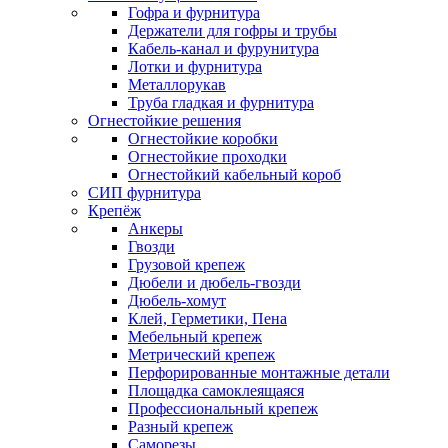
Гофра и фурнитура
Держатели для гофры и трубы
Кабель-канал и фурунитура
Лотки и фурнитура
Металлорукав
Труба гладкая и фурнитура
Огнестойкие решения
Огнестойкие коробки
Огнестойкие проходки
Огнестойкий кабельный короб
СИП фурнитура
Крепёж
Анкеры
Гвозди
Грузовой крепеж
Дюбели и дюбель-гвозди
Дюбель-хомут
Клей, Герметики, Пена
Мебельный крепеж
Метрический крепеж
Перфорированные монтажные детали
Площадка самоклеящаяся
Профессиональный крепеж
Разный крепеж
Саморезы