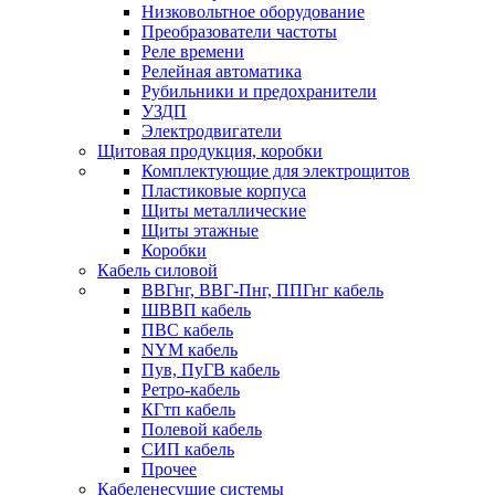
Низковольтное оборудование
Преобразователи частоты
Реле времени
Релейная автоматика
Рубильники и предохранители
УЗДП
Электродвигатели
Щитовая продукция, коробки
Комплектующие для электрощитов
Пластиковые корпуса
Щиты металлические
Щиты этажные
Коробки
Кабель силовой
ВВГнг, ВВГ-Пнг, ППГнг кабель
ШВВП кабель
ПВС кабель
NYM кабель
Пув, ПуГВ кабель
Ретро-кабель
КГтп кабель
Полевой кабель
СИП кабель
Прочее
Кабеленесущие системы