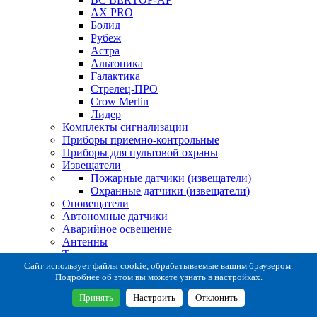
AX PRO
Болид
Рубеж
Астра
Альтоника
Галактика
Стрелец-ПРО
Crow Merlin
Лидер
Комплекты сигнализации
Приборы приемно-контрольные
Приборы для пультовой охраны
Извещатели
Пожарные датчики (извещатели)
Охранные датчики (извещатели)
Оповещатели
Автономные датчики
Аварийное освещение
Антенны
Тестеры
Система сбора извещений
Сайт использует файлы cookie, обрабатываемые вашим браузером.
Подробнее об этом вы можете узнать в настройках.
Расходные и монтажные материалы
Коробки коммутационные
Принять
Настроить
Отклонить
Кронштейны для извещателей