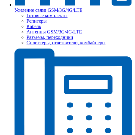
Усиление связи GSM/3G/4G/LTE
Готовые комплекты
Репитеры
Кабель
Антенны GSM/3G/4G/LTE
Разъемы, переходники
Сплиттеры, ответвители, комбайнеры