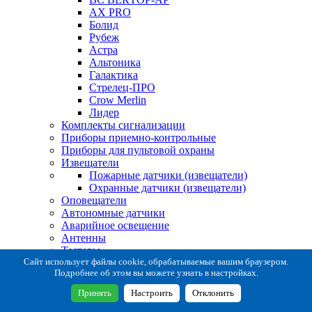
AX PRO
Болид
Рубеж
Астра
Альтоника
Галактика
Стрелец-ПРО
Crow Merlin
Лидер
Комплекты сигнализации
Приборы приемно-контрольные
Приборы для пультовой охраны
Извещатели
Пожарные датчики (извещатели)
Охранные датчики (извещатели)
Оповещатели
Автономные датчики
Аварийное освещение
Антенны
Тестеры
Система сбора извещений
Сайт использует файлы cookie, обрабатываемые вашим браузером.
Подробнее об этом вы можете узнать в настройках.
Расходные и монтажные материалы
Коробки коммутационные
Принять
Настроить
Отклонить
Кронштейны для извещателей