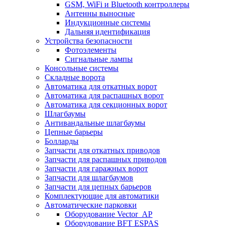
GSM, WiFi и Bluetooth контроллеры
Антенны выносные
Индукционные системы
Дальняя идентификация
Устройства безопасности
Фотоэлементы
Сигнальные лампы
Консольные системы
Складные ворота
Автоматика для откатных ворот
Автоматика для распашных ворот
Автоматика для секционных ворот
Шлагбаумы
Антивандальные шлагбаумы
Цепные барьеры
Болларды
Запчасти для откатных приводов
Запчасти для распашных приводов
Запчасти для гаражных ворот
Запчасти для шлагбаумов
Запчасти для цепных барьеров
Комплектующие для автоматики
Автоматические парковки
Оборудование Vector_AP
Оборудование BFT ESPAS