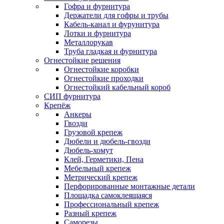
Гофра и фурнитура
Держатели для гофры и трубы
Кабель-канал и фурунитура
Лотки и фурнитура
Металлорукав
Труба гладкая и фурнитура
Огнестойкие решения
Огнестойкие коробки
Огнестойкие проходки
Огнестойкий кабельный короб
СИП фурнитура
Крепёж
Анкеры
Гвозди
Грузовой крепеж
Дюбели и дюбель-гвозди
Дюбель-хомут
Клей, Герметики, Пена
Мебельный крепеж
Метрический крепеж
Перфорированные монтажные детали
Площадка самоклеящаяся
Профессиональный крепеж
Разный крепеж
Саморезы