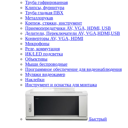
Труба гофрированная
Клипсы, фурнитура
Труба гладкая ПВХ
Металлорукав
Крепеж, стяжки, инструмент
Приемопередатчики AV, VGA, HDMI, USB
Делители, Переключатели AV, VGA,HDMI,USB
Конверторы AV, VGA, HDMI
Микрофоны
Реле, коммутация
ИК/LED подсветка
Объективы
Мыши беспроводные
Программное обеспечение для видеонаблюдения
Муляжи видеокамер
Наклейки
Инструмент и оснастка для монтажа
Быстрый