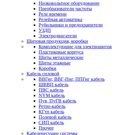
Низковольтное оборудование
Преобразователи частоты
Реле времени
Релейная автоматика
Рубильники и предохранители
УЗДП
Электродвигатели
Щитовая продукция, коробки
Комплектующие для электрощитов
Пластиковые корпуса
Щиты металлические
Щиты этажные
Коробки
Кабель силовой
ВВГнг, ВВГ-Пнг, ППГнг кабель
ШВВП кабель
ПВС кабель
NYM кабель
Пув, ПуГВ кабель
Ретро-кабель
КГтп кабель
Полевой кабель
СИП кабель
Прочее
Кабеленесущие системы