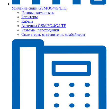
Усиление связи GSM/3G/4G/LTE
Готовые комплекты
Репитеры
Кабель
Антенны GSM/3G/4G/LTE
Разъемы, переходники
Сплиттеры, ответвители, комбайнеры