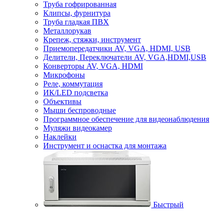
Труба гофрированная
Клипсы, фурнитура
Труба гладкая ПВХ
Металлорукав
Крепеж, стяжки, инструмент
Приемопередатчики AV, VGA, HDMI, USB
Делители, Переключатели AV, VGA,HDMI,USB
Конверторы AV, VGA, HDMI
Микрофоны
Реле, коммутация
ИК/LED подсветка
Объективы
Мыши беспроводные
Программное обеспечение для видеонаблюдения
Муляжи видеокамер
Наклейки
Инструмент и оснастка для монтажа
Быстрый