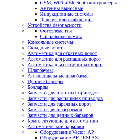
GSM, WiFi и Bluetooth контроллеры
Антенны выносные
Индукционные системы
Дальняя идентификация
Устройства безопасности
Фотоэлементы
Сигнальные лампы
Консольные системы
Складные ворота
Автоматика для откатных ворот
Автоматика для распашных ворот
Автоматика для секционных ворот
Шлагбаумы
Антивандальные шлагбаумы
Цепные барьеры
Болларды
Запчасти для откатных приводов
Запчасти для распашных приводов
Запчасти для гаражных ворот
Запчасти для шлагбаумов
Запчасти для цепных барьеров
Комплектующие для автоматики
Автоматические парковки
Оборудование Vector_AP
Оборудование BFT ESPAS