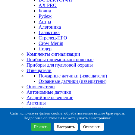
AX PRO
Болид
Рубеж
Астра
Альтоника
Галактика
Стрелец-ПРО
Crow Merlin
Лидер
Комплекты сигнализации
Приборы приемно-контрольные
Приборы для пультовой охраны
Извещатели
Пожарные датчики (извещатели)
Охранные датчики (извещатели)
Оповещатели
Автономные датчики
Аварийное освещение
Антенны
Тестеры
Система сбора извещений
Сайт использует файлы cookie, обрабатываемые вашим браузером.
Подробнее об этом вы можете узнать в настройках.
Расходные и монтажные материалы
Коробки коммутационные
Принять
Настроить
Отклонить
Кронштейны для извещателей