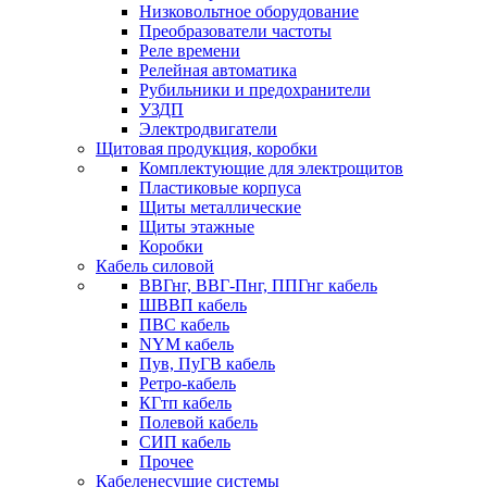
Низковольтное оборудование
Преобразователи частоты
Реле времени
Релейная автоматика
Рубильники и предохранители
УЗДП
Электродвигатели
Щитовая продукция, коробки
Комплектующие для электрощитов
Пластиковые корпуса
Щиты металлические
Щиты этажные
Коробки
Кабель силовой
ВВГнг, ВВГ-Пнг, ППГнг кабель
ШВВП кабель
ПВС кабель
NYM кабель
Пув, ПуГВ кабель
Ретро-кабель
КГтп кабель
Полевой кабель
СИП кабель
Прочее
Кабеленесущие системы