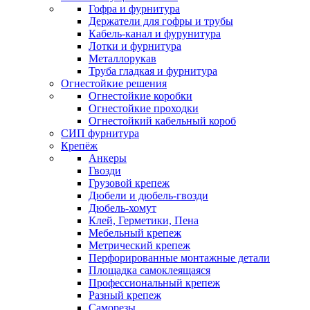
Гофра и фурнитура
Держатели для гофры и трубы
Кабель-канал и фурунитура
Лотки и фурнитура
Металлорукав
Труба гладкая и фурнитура
Огнестойкие решения
Огнестойкие коробки
Огнестойкие проходки
Огнестойкий кабельный короб
СИП фурнитура
Крепёж
Анкеры
Гвозди
Грузовой крепеж
Дюбели и дюбель-гвозди
Дюбель-хомут
Клей, Герметики, Пена
Мебельный крепеж
Метрический крепеж
Перфорированные монтажные детали
Площадка самоклеящаяся
Профессиональный крепеж
Разный крепеж
Саморезы