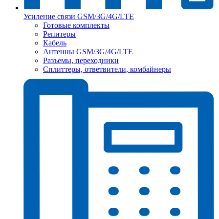
Усиление связи GSM/3G/4G/LTE
Готовые комплекты
Репитеры
Кабель
Антенны GSM/3G/4G/LTE
Разъемы, переходники
Сплиттеры, ответвители, комбайнеры