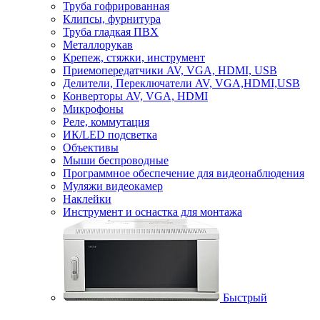
Труба гофрированная
Клипсы, фурнитура
Труба гладкая ПВХ
Металлорукав
Крепеж, стяжки, инструмент
Приемопередатчики AV, VGA, HDMI, USB
Делители, Переключатели AV, VGA,HDMI,USB
Конверторы AV, VGA, HDMI
Микрофоны
Реле, коммутация
ИК/LED подсветка
Объективы
Мыши беспроводные
Программное обеспечение для видеонаблюдения
Муляжи видеокамер
Наклейки
Инструмент и оснастка для монтажа
Быстрый