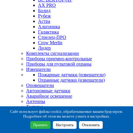
AX PRO
Болид
Рубеж
Астра
Альтоника
Галактика
Стрелец-ПРО
Crow Merlin
Лидер
Комплекты сигнализации
Приборы приемно-контрольные
Приборы для пультовой охраны
Извещатели
Пожарные датчики (извещатели)
Охранные датчики (извещатели)
Оповещатели
Автономные датчики
Аварийное освещение
Антенны
Тестеры
Система сбора извещений
Сайт использует файлы cookie, обрабатываемые вашим браузером.
Подробнее об этом вы можете узнать в настройках.
Расходные и монтажные материалы
Коробки коммутационные
Принять
Настроить
Отклонить
Кронштейны для извещателей