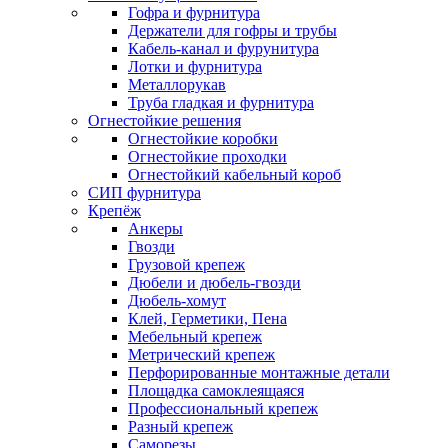
Гофра и фурнитура
Держатели для гофры и трубы
Кабель-канал и фурунитура
Лотки и фурнитура
Металлорукав
Труба гладкая и фурнитура
Огнестойкие решения
Огнестойкие коробки
Огнестойкие проходки
Огнестойкий кабельный короб
СИП фурнитура
Крепёж
Анкеры
Гвозди
Грузовой крепеж
Дюбели и дюбель-гвозди
Дюбель-хомут
Клей, Герметики, Пена
Мебельный крепеж
Метрический крепеж
Перфорированные монтажные детали
Площадка самоклеящаяся
Профессиональный крепеж
Разный крепеж
Саморезы