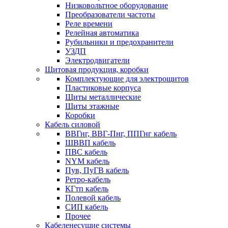
Низковольтное оборудование
Преобразователи частоты
Реле времени
Релейная автоматика
Рубильники и предохранители
УЗДП
Электродвигатели
Щитовая продукция, коробки
Комплектующие для электрощитов
Пластиковые корпуса
Щиты металлические
Щиты этажные
Коробки
Кабель силовой
ВВГнг, ВВГ-Пнг, ППГнг кабель
ШВВП кабель
ПВС кабель
NYM кабель
Пув, ПуГВ кабель
Ретро-кабель
КГтп кабель
Полевой кабель
СИП кабель
Прочее
Кабеленесущие системы