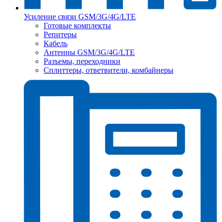
Усиление связи GSM/3G/4G/LTE
Готовые комплекты
Репитеры
Кабель
Антенны GSM/3G/4G/LTE
Разъемы, переходники
Сплиттеры, ответвители, комбайнеры