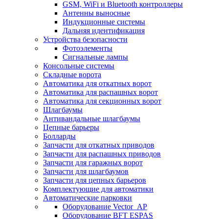
GSM, WiFi и Bluetooth контроллеры
Антенны выносные
Индукционные системы
Дальняя идентификация
Устройства безопасности
Фотоэлементы
Сигнальные лампы
Консольные системы
Складные ворота
Автоматика для откатных ворот
Автоматика для распашных ворот
Автоматика для секционных ворот
Шлагбаумы
Антивандальные шлагбаумы
Цепные барьеры
Болларды
Запчасти для откатных приводов
Запчасти для распашных приводов
Запчасти для гаражных ворот
Запчасти для шлагбаумов
Запчасти для цепных барьеров
Комплектующие для автоматики
Автоматические парковки
Оборудование Vector_AP
Оборудование BFT ESPAS