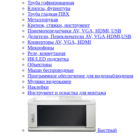
Труба гофрированная
Клипсы, фурнитура
Труба гладкая ПВХ
Металлорукав
Крепеж, стяжки, инструмент
Приемопередатчики AV, VGA, HDMI, USB
Делители, Переключатели AV, VGA,HDMI,USB
Конверторы AV, VGA, HDMI
Микрофоны
Реле, коммутация
ИК/LED подсветка
Объективы
Мыши беспроводные
Программное обеспечение для видеонаблюдения
Муляжи видеокамер
Наклейки
Инструмент и оснастка для монтажа
Быстрый