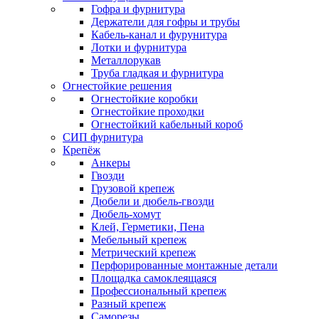
Гофра и фурнитура
Держатели для гофры и трубы
Кабель-канал и фурунитура
Лотки и фурнитура
Металлорукав
Труба гладкая и фурнитура
Огнестойкие решения
Огнестойкие коробки
Огнестойкие проходки
Огнестойкий кабельный короб
СИП фурнитура
Крепёж
Анкеры
Гвозди
Грузовой крепеж
Дюбели и дюбель-гвозди
Дюбель-хомут
Клей, Герметики, Пена
Мебельный крепеж
Метрический крепеж
Перфорированные монтажные детали
Площадка самоклеящаяся
Профессиональный крепеж
Разный крепеж
Саморезы