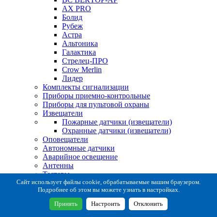
AX PRO
Болид
Рубеж
Астра
Альтоника
Галактика
Стрелец-ПРО
Crow Merlin
Лидер
Комплекты сигнализации
Приборы приемно-контрольные
Приборы для пультовой охраны
Извещатели
Пожарные датчики (извещатели)
Охранные датчики (извещатели)
Оповещатели
Автономные датчики
Аварийное освещение
Антенны
Тестеры
Система сбора извещений
Сайт использует файлы cookie, обрабатываемые вашим браузером.
Подробнее об этом вы можете узнать в настройках.
Расходные и монтажные материалы
Коробки коммутационные
Принять
Настроить
Отклонить
Кронштейны для извещателей