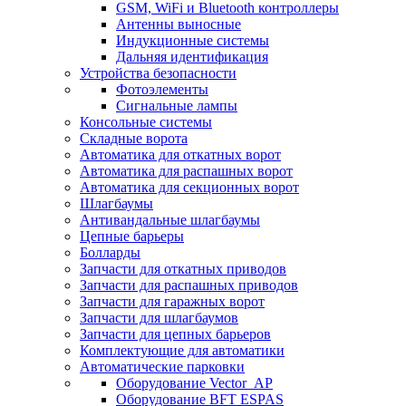
GSM, WiFi и Bluetooth контроллеры
Антенны выносные
Индукционные системы
Дальняя идентификация
Устройства безопасности
Фотоэлементы
Сигнальные лампы
Консольные системы
Складные ворота
Автоматика для откатных ворот
Автоматика для распашных ворот
Автоматика для секционных ворот
Шлагбаумы
Антивандальные шлагбаумы
Цепные барьеры
Болларды
Запчасти для откатных приводов
Запчасти для распашных приводов
Запчасти для гаражных ворот
Запчасти для шлагбаумов
Запчасти для цепных барьеров
Комплектующие для автоматики
Автоматические парковки
Оборудование Vector_AP
Оборудование BFT ESPAS