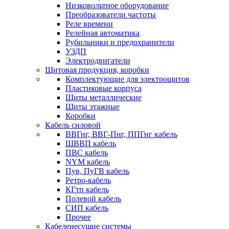
Низковольтное оборудование
Преобразователи частоты
Реле времени
Релейная автоматика
Рубильники и предохранители
УЗДП
Электродвигатели
Щитовая продукция, коробки
Комплектующие для электрощитов
Пластиковые корпуса
Щиты металлические
Щиты этажные
Коробки
Кабель силовой
ВВГнг, ВВГ-Пнг, ППГнг кабель
ШВВП кабель
ПВС кабель
NYM кабель
Пув, ПуГВ кабель
Ретро-кабель
КГтп кабель
Полевой кабель
СИП кабель
Прочее
Кабеленесущие системы