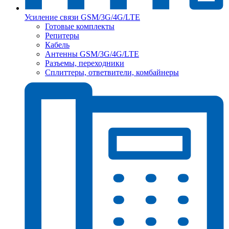
Усиление связи GSM/3G/4G/LTE
Готовые комплекты
Репитеры
Кабель
Антенны GSM/3G/4G/LTE
Разъемы, переходники
Сплиттеры, ответвители, комбайнеры