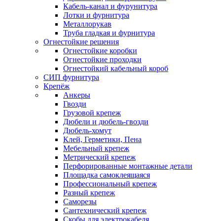
Кабель-канал и фурунитура
Лотки и фурнитура
Металлорукав
Труба гладкая и фурнитура
Огнестойкие решения
Огнестойкие коробки
Огнестойкие проходки
Огнестойкий кабельный короб
СИП фурнитура
Крепёж
Анкеры
Гвозди
Грузовой крепеж
Дюбели и дюбель-гвозди
Дюбель-хомут
Клей, Герметики, Пена
Мебельный крепеж
Метрический крепеж
Перфорированные монтажные детали
Площадка самоклеящаяся
Профессиональный крепеж
Разный крепеж
Саморезы
Сантехнический крепеж
Скобы для электрокабеля