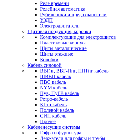
Реле времени
Релейная автоматика
Рубильники и предохранители
УЗДП
Электродвигатели
Щитовая продукция, коробки
Комплектующие для электрощитов
Пластиковые корпуса
Щиты металлические
Щиты этажные
Коробки
Кабель силовой
ВВГнг, ВВГ-Пнг, ППГнг кабель
ШВВП кабель
ПВС кабель
NYM кабель
Пув, ПуГВ кабель
Ретро-кабель
КГтп кабель
Полевой кабель
СИП кабель
Прочее
Кабеленесущие системы
Гофра и фурнитура
Держатели для гофры и трубы