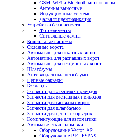
GSM, WiFi и Bluetooth контроллеры
Антенны выносные
Индукционные системы
Дальняя идентификация
Устройства безопасности
Фотоэлементы
Сигнальные лампы
Консольные системы
Складные ворота
Автоматика для откатных ворот
Автоматика для распашных ворот
Автоматика для секционных ворот
Шлагбаумы
Антивандальные шлагбаумы
Цепные барьеры
Болларды
Запчасти для откатных приводов
Запчасти для распашных приводов
Запчасти для гаражных ворот
Запчасти для шлагбаумов
Запчасти для цепных барьеров
Комплектующие для автоматики
Автоматические парковки
Оборудование Vector_AP
Оборудование BFT ESPAS