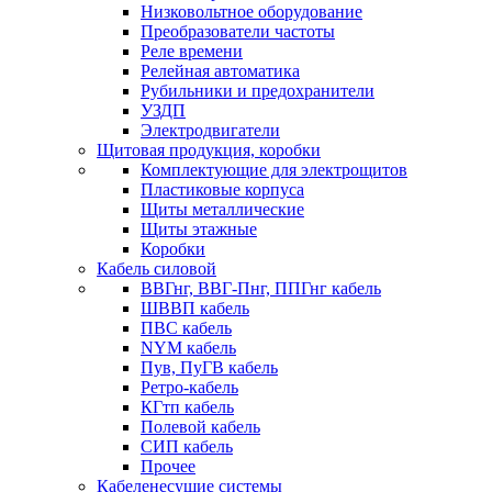
Низковольтное оборудование
Преобразователи частоты
Реле времени
Релейная автоматика
Рубильники и предохранители
УЗДП
Электродвигатели
Щитовая продукция, коробки
Комплектующие для электрощитов
Пластиковые корпуса
Щиты металлические
Щиты этажные
Коробки
Кабель силовой
ВВГнг, ВВГ-Пнг, ППГнг кабель
ШВВП кабель
ПВС кабель
NYM кабель
Пув, ПуГВ кабель
Ретро-кабель
КГтп кабель
Полевой кабель
СИП кабель
Прочее
Кабеленесущие системы