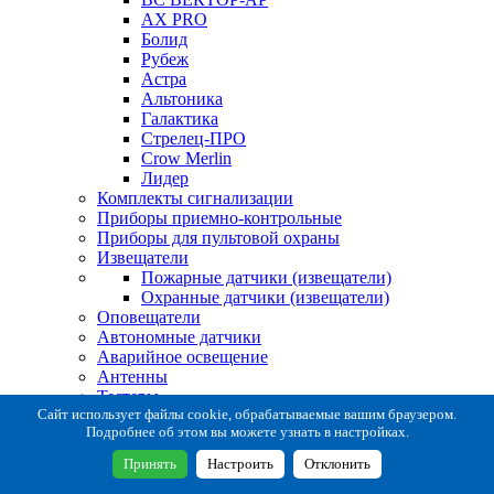
AX PRO
Болид
Рубеж
Астра
Альтоника
Галактика
Стрелец-ПРО
Crow Merlin
Лидер
Комплекты сигнализации
Приборы приемно-контрольные
Приборы для пультовой охраны
Извещатели
Пожарные датчики (извещатели)
Охранные датчики (извещатели)
Оповещатели
Автономные датчики
Аварийное освещение
Антенны
Тестеры
Система сбора извещений
Сайт использует файлы cookie, обрабатываемые вашим браузером.
Подробнее об этом вы можете узнать в настройках.
Расходные и монтажные материалы
Коробки коммутационные
Принять
Настроить
Отклонить
Кронштейны для извещателей