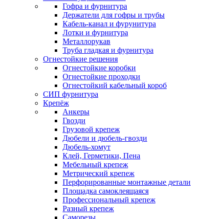
Гофра и фурнитура
Держатели для гофры и трубы
Кабель-канал и фурунитура
Лотки и фурнитура
Металлорукав
Труба гладкая и фурнитура
Огнестойкие решения
Огнестойкие коробки
Огнестойкие проходки
Огнестойкий кабельный короб
СИП фурнитура
Крепёж
Анкеры
Гвозди
Грузовой крепеж
Дюбели и дюбель-гвозди
Дюбель-хомут
Клей, Герметики, Пена
Мебельный крепеж
Метрический крепеж
Перфорированные монтажные детали
Площадка самоклеящаяся
Профессиональный крепеж
Разный крепеж
Саморезы