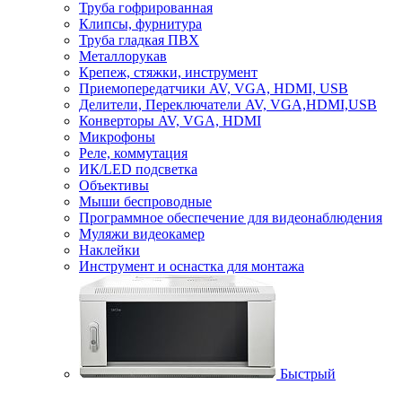
Труба гофрированная
Клипсы, фурнитура
Труба гладкая ПВХ
Металлорукав
Крепеж, стяжки, инструмент
Приемопередатчики AV, VGA, HDMI, USB
Делители, Переключатели AV, VGA,HDMI,USB
Конверторы AV, VGA, HDMI
Микрофоны
Реле, коммутация
ИК/LED подсветка
Объективы
Мыши беспроводные
Программное обеспечение для видеонаблюдения
Муляжи видеокамер
Наклейки
Инструмент и оснастка для монтажа
Быстрый