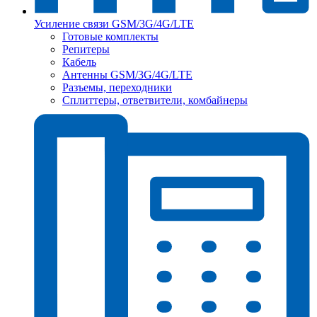
Усиление связи GSM/3G/4G/LTE
Готовые комплекты
Репитеры
Кабель
Антенны GSM/3G/4G/LTE
Разъемы, переходники
Сплиттеры, ответвители, комбайнеры