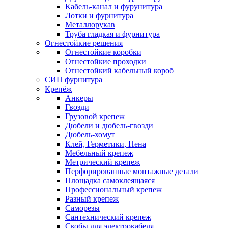
Кабель-канал и фурунитура
Лотки и фурнитура
Металлорукав
Труба гладкая и фурнитура
Огнестойкие решения
Огнестойкие коробки
Огнестойкие проходки
Огнестойкий кабельный короб
СИП фурнитура
Крепёж
Анкеры
Гвозди
Грузовой крепеж
Дюбели и дюбель-гвозди
Дюбель-хомут
Клей, Герметики, Пена
Мебельный крепеж
Метрический крепеж
Перфорированные монтажные детали
Площадка самоклеящаяся
Профессиональный крепеж
Разный крепеж
Саморезы
Сантехнический крепеж
Скобы для электрокабеля