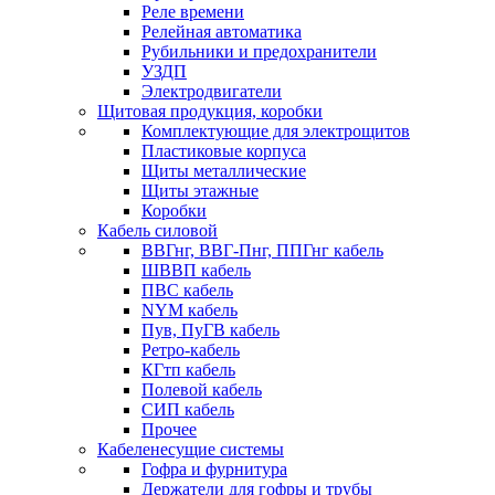
Реле времени
Релейная автоматика
Рубильники и предохранители
УЗДП
Электродвигатели
Щитовая продукция, коробки
Комплектующие для электрощитов
Пластиковые корпуса
Щиты металлические
Щиты этажные
Коробки
Кабель силовой
ВВГнг, ВВГ-Пнг, ППГнг кабель
ШВВП кабель
ПВС кабель
NYM кабель
Пув, ПуГВ кабель
Ретро-кабель
КГтп кабель
Полевой кабель
СИП кабель
Прочее
Кабеленесущие системы
Гофра и фурнитура
Держатели для гофры и трубы