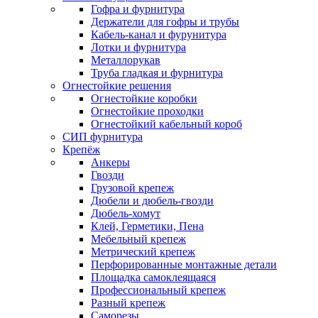
Гофра и фурнитура
Держатели для гофры и трубы
Кабель-канал и фурунитура
Лотки и фурнитура
Металлорукав
Труба гладкая и фурнитура
Огнестойкие решения
Огнестойкие коробки
Огнестойкие проходки
Огнестойкий кабельный короб
СИП фурнитура
Крепёж
Анкеры
Гвозди
Грузовой крепеж
Дюбели и дюбель-гвозди
Дюбель-хомут
Клей, Герметики, Пена
Мебельный крепеж
Метрический крепеж
Перфорированные монтажные детали
Площадка самоклеящаяся
Профессиональный крепеж
Разный крепеж
Саморезы