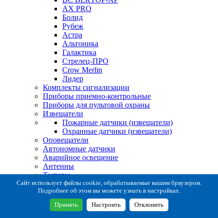
AX PRO
Болид
Рубеж
Астра
Альтоника
Галактика
Стрелец-ПРО
Crow Merlin
Лидер
Комплекты сигнализации
Приборы приемно-контрольные
Приборы для пультовой охраны
Извещатели
Пожарные датчики (извещатели)
Охранные датчики (извещатели)
Оповещатели
Автономные датчики
Аварийное освещение
Антенны
Тестеры
Система сбора извещений
Сайт использует файлы cookie, обрабатываемые вашим браузером.
Подробнее об этом вы можете узнать в настройках.
Расходные и монтажные материалы
Коробки коммутационные
Принять
Настроить
Отклонить
Кронштейны для извещателей