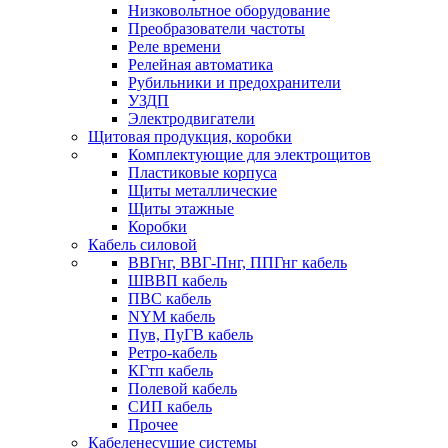
Низковольтное оборудование
Преобразователи частоты
Реле времени
Релейная автоматика
Рубильники и предохранители
УЗДП
Электродвигатели
Щитовая продукция, коробки
Комплектующие для электрощитов
Пластиковые корпуса
Щиты металлические
Щиты этажные
Коробки
Кабель силовой
ВВГнг, ВВГ-Пнг, ППГнг кабель
ШВВП кабель
ПВС кабель
NYM кабель
Пув, ПуГВ кабель
Ретро-кабель
КГтп кабель
Полевой кабель
СИП кабель
Прочее
Кабеленесущие системы