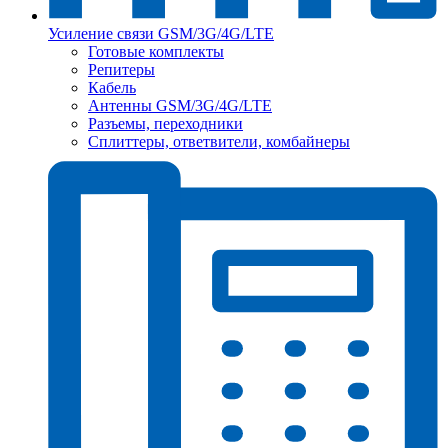
Усиление связи GSM/3G/4G/LTE
Готовые комплекты
Репитеры
Кабель
Антенны GSM/3G/4G/LTE
Разъемы, переходники
Сплиттеры, ответвители, комбайнеры