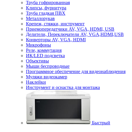
Труба гофрированная
Клипсы, фурнитура
Труба гладкая ПВХ
Металлорукав
Крепеж, стяжки, инструмент
Приемопередатчики AV, VGA, HDMI, USB
Делители, Переключатели AV, VGA,HDMI,USB
Конверторы AV, VGA, HDMI
Микрофоны
Реле, коммутация
ИК/LED подсветка
Объективы
Мыши беспроводные
Программное обеспечение для видеонаблюдения
Муляжи видеокамер
Наклейки
Инструмент и оснастка для монтажа
Быстрый