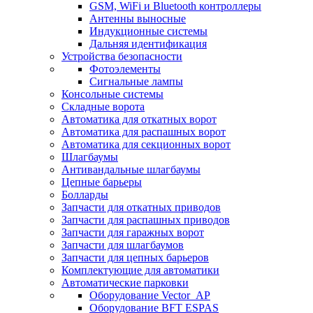
GSM, WiFi и Bluetooth контроллеры
Антенны выносные
Индукционные системы
Дальняя идентификация
Устройства безопасности
Фотоэлементы
Сигнальные лампы
Консольные системы
Складные ворота
Автоматика для откатных ворот
Автоматика для распашных ворот
Автоматика для секционных ворот
Шлагбаумы
Антивандальные шлагбаумы
Цепные барьеры
Болларды
Запчасти для откатных приводов
Запчасти для распашных приводов
Запчасти для гаражных ворот
Запчасти для шлагбаумов
Запчасти для цепных барьеров
Комплектующие для автоматики
Автоматические парковки
Оборудование Vector_AP
Оборудование BFT ESPAS