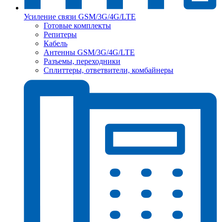
Усиление связи GSM/3G/4G/LTE
Готовые комплекты
Репитеры
Кабель
Антенны GSM/3G/4G/LTE
Разъемы, переходники
Сплиттеры, ответвители, комбайнеры