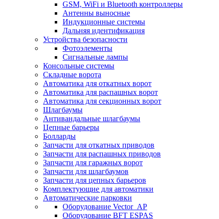
GSM, WiFi и Bluetooth контроллеры
Антенны выносные
Индукционные системы
Дальняя идентификация
Устройства безопасности
Фотоэлементы
Сигнальные лампы
Консольные системы
Складные ворота
Автоматика для откатных ворот
Автоматика для распашных ворот
Автоматика для секционных ворот
Шлагбаумы
Антивандальные шлагбаумы
Цепные барьеры
Болларды
Запчасти для откатных приводов
Запчасти для распашных приводов
Запчасти для гаражных ворот
Запчасти для шлагбаумов
Запчасти для цепных барьеров
Комплектующие для автоматики
Автоматические парковки
Оборудование Vector_AP
Оборудование BFT ESPAS