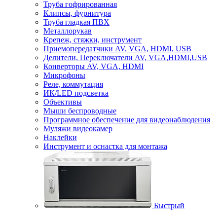
Труба гофрированная
Клипсы, фурнитура
Труба гладкая ПВХ
Металлорукав
Крепеж, стяжки, инструмент
Приемопередатчики AV, VGA, HDMI, USB
Делители, Переключатели AV, VGA,HDMI,USB
Конверторы AV, VGA, HDMI
Микрофоны
Реле, коммутация
ИК/LED подсветка
Объективы
Мыши беспроводные
Программное обеспечение для видеонаблюдения
Муляжи видеокамер
Наклейки
Инструмент и оснастка для монтажа
Быстрый