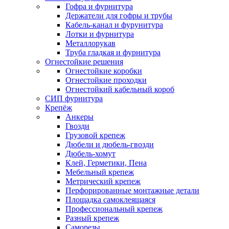
Гофра и фурнитура
Держатели для гофры и трубы
Кабель-канал и фурунитура
Лотки и фурнитура
Металлорукав
Труба гладкая и фурнитура
Огнестойкие решения
Огнестойкие коробки
Огнестойкие проходки
Огнестойкий кабельный короб
СИП фурнитура
Крепёж
Анкеры
Гвозди
Грузовой крепеж
Дюбели и дюбель-гвозди
Дюбель-хомут
Клей, Герметики, Пена
Мебельный крепеж
Метрический крепеж
Перфорированные монтажные детали
Площадка самоклеящаяся
Профессиональный крепеж
Разный крепеж
Саморезы