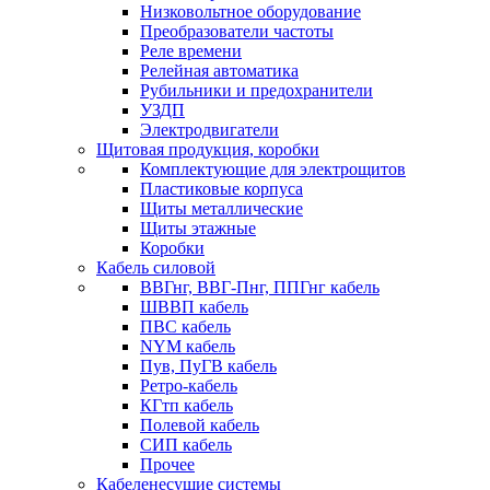
Низковольтное оборудование
Преобразователи частоты
Реле времени
Релейная автоматика
Рубильники и предохранители
УЗДП
Электродвигатели
Щитовая продукция, коробки
Комплектующие для электрощитов
Пластиковые корпуса
Щиты металлические
Щиты этажные
Коробки
Кабель силовой
ВВГнг, ВВГ-Пнг, ППГнг кабель
ШВВП кабель
ПВС кабель
NYM кабель
Пув, ПуГВ кабель
Ретро-кабель
КГтп кабель
Полевой кабель
СИП кабель
Прочее
Кабеленесущие системы