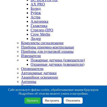
AX PRO
Болид
Рубеж
Астра
Альтоника
Галактика
Стрелец-ПРО
Crow Merlin
Лидер
Комплекты сигнализации
Приборы приемно-контрольные
Приборы для пультовой охраны
Извещатели
Пожарные датчики (извещатели)
Охранные датчики (извещатели)
Оповещатели
Автономные датчики
Аварийное освещение
Антенны
Тестеры
Система сбора извещений
Сайт использует файлы cookie, обрабатываемые вашим браузером.
Подробнее об этом вы можете узнать в настройках.
Расходные и монтажные материалы
Коробки коммутационные
Принять
Настроить
Отклонить
Кронштейны для извещателей