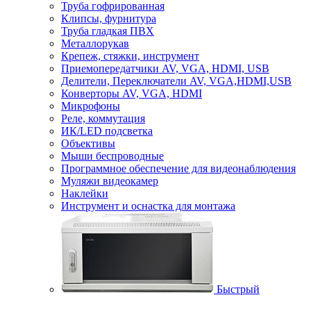
Труба гофрированная
Клипсы, фурнитура
Труба гладкая ПВХ
Металлорукав
Крепеж, стяжки, инструмент
Приемопередатчики AV, VGA, HDMI, USB
Делители, Переключатели AV, VGA,HDMI,USB
Конверторы AV, VGA, HDMI
Микрофоны
Реле, коммутация
ИК/LED подсветка
Объективы
Мыши беспроводные
Программное обеспечение для видеонаблюдения
Муляжи видеокамер
Наклейки
Инструмент и оснастка для монтажа
Быстрый