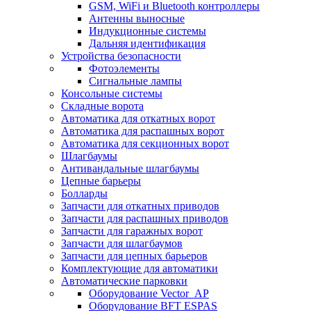
GSM, WiFi и Bluetooth контроллеры
Антенны выносные
Индукционные системы
Дальняя идентификация
Устройства безопасности
Фотоэлементы
Сигнальные лампы
Консольные системы
Складные ворота
Автоматика для откатных ворот
Автоматика для распашных ворот
Автоматика для секционных ворот
Шлагбаумы
Антивандальные шлагбаумы
Цепные барьеры
Болларды
Запчасти для откатных приводов
Запчасти для распашных приводов
Запчасти для гаражных ворот
Запчасти для шлагбаумов
Запчасти для цепных барьеров
Комплектующие для автоматики
Автоматические парковки
Оборудование Vector_AP
Оборудование BFT ESPAS