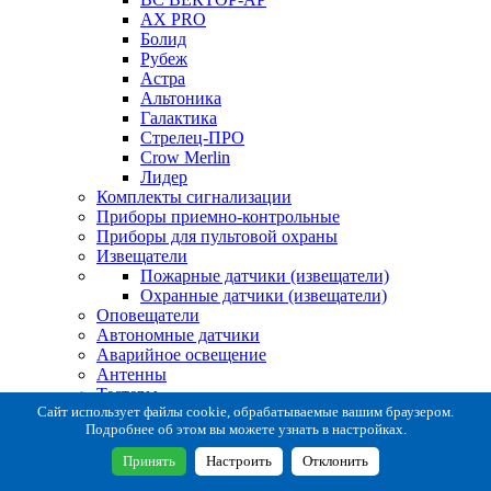
AX PRO
Болид
Рубеж
Астра
Альтоника
Галактика
Стрелец-ПРО
Crow Merlin
Лидер
Комплекты сигнализации
Приборы приемно-контрольные
Приборы для пультовой охраны
Извещатели
Пожарные датчики (извещатели)
Охранные датчики (извещатели)
Оповещатели
Автономные датчики
Аварийное освещение
Антенны
Тестеры
Система сбора извещений
Сайт использует файлы cookie, обрабатываемые вашим браузером.
Подробнее об этом вы можете узнать в настройках.
Расходные и монтажные материалы
Коробки коммутационные
Принять
Настроить
Отклонить
Кронштейны для извещателей