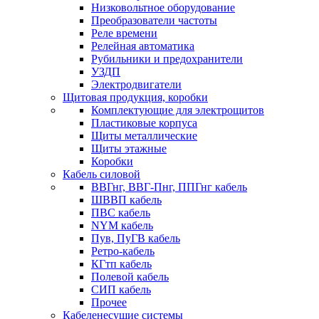
Низковольтное оборудование
Преобразователи частоты
Реле времени
Релейная автоматика
Рубильники и предохранители
УЗДП
Электродвигатели
Щитовая продукция, коробки
Комплектующие для электрощитов
Пластиковые корпуса
Щиты металлические
Щиты этажные
Коробки
Кабель силовой
ВВГнг, ВВГ-Пнг, ППГнг кабель
ШВВП кабель
ПВС кабель
NYM кабель
Пув, ПуГВ кабель
Ретро-кабель
КГтп кабель
Полевой кабель
СИП кабель
Прочее
Кабеленесущие системы