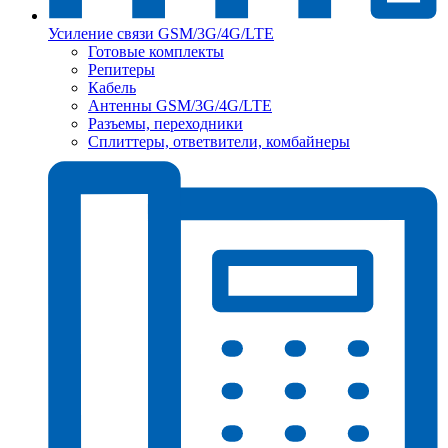
Усиление связи GSM/3G/4G/LTE
Готовые комплекты
Репитеры
Кабель
Антенны GSM/3G/4G/LTE
Разъемы, переходники
Сплиттеры, ответвители, комбайнеры