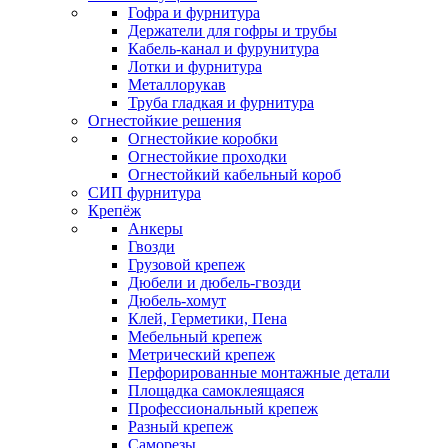
Гофра и фурнитура
Держатели для гофры и трубы
Кабель-канал и фурунитура
Лотки и фурнитура
Металлорукав
Труба гладкая и фурнитура
Огнестойкие решения
Огнестойкие коробки
Огнестойкие проходки
Огнестойкий кабельный короб
СИП фурнитура
Крепёж
Анкеры
Гвозди
Грузовой крепеж
Дюбели и дюбель-гвозди
Дюбель-хомут
Клей, Герметики, Пена
Мебельный крепеж
Метрический крепеж
Перфорированные монтажные детали
Площадка самоклеящаяся
Профессиональный крепеж
Разный крепеж
Саморезы