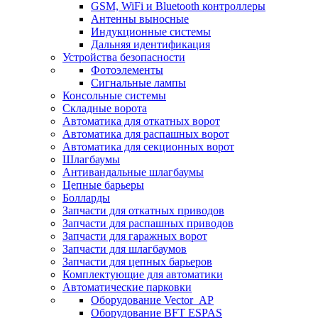
GSM, WiFi и Bluetooth контроллеры
Антенны выносные
Индукционные системы
Дальняя идентификация
Устройства безопасности
Фотоэлементы
Сигнальные лампы
Консольные системы
Складные ворота
Автоматика для откатных ворот
Автоматика для распашных ворот
Автоматика для секционных ворот
Шлагбаумы
Антивандальные шлагбаумы
Цепные барьеры
Болларды
Запчасти для откатных приводов
Запчасти для распашных приводов
Запчасти для гаражных ворот
Запчасти для шлагбаумов
Запчасти для цепных барьеров
Комплектующие для автоматики
Автоматические парковки
Оборудование Vector_AP
Оборудование BFT ESPAS