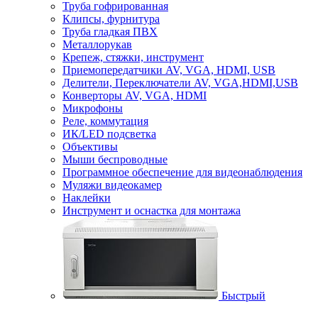
Труба гофрированная
Клипсы, фурнитура
Труба гладкая ПВХ
Металлорукав
Крепеж, стяжки, инструмент
Приемопередатчики AV, VGA, HDMI, USB
Делители, Переключатели AV, VGA,HDMI,USB
Конверторы AV, VGA, HDMI
Микрофоны
Реле, коммутация
ИК/LED подсветка
Объективы
Мыши беспроводные
Программное обеспечение для видеонаблюдения
Муляжи видеокамер
Наклейки
Инструмент и оснастка для монтажа
Быстрый