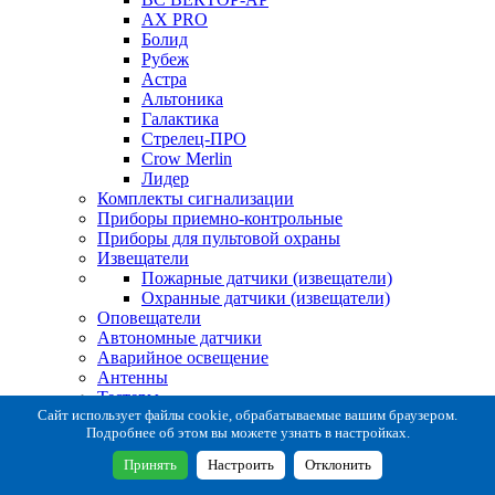
AX PRO
Болид
Рубеж
Астра
Альтоника
Галактика
Стрелец-ПРО
Crow Merlin
Лидер
Комплекты сигнализации
Приборы приемно-контрольные
Приборы для пультовой охраны
Извещатели
Пожарные датчики (извещатели)
Охранные датчики (извещатели)
Оповещатели
Автономные датчики
Аварийное освещение
Антенны
Тестеры
Система сбора извещений
Сайт использует файлы cookie, обрабатываемые вашим браузером.
Подробнее об этом вы можете узнать в настройках.
Расходные и монтажные материалы
Коробки коммутационные
Принять
Настроить
Отклонить
Кронштейны для извещателей