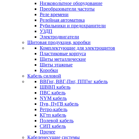
Низковольтное оборудование
Преобразователи частоты
Реле времени
Релейная автоматика
Рубильники и предохранители
УЗДП
Электродвигатели
Щитовая продукция, коробки
Комплектующие для электрощитов
Пластиковые корпуса
Щиты металлические
Щиты этажные
Коробки
Кабель силовой
ВВГнг, ВВГ-Пнг, ППГнг кабель
ШВВП кабель
ПВС кабель
NYM кабель
Пув, ПуГВ кабель
Ретро-кабель
КГтп кабель
Полевой кабель
СИП кабель
Прочее
Кабеленесущие системы