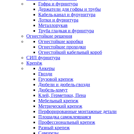
Гофра и фурнитура
Держатели для гофры и трубы
Кабель-канал и фурунитура
Лотки и фурнитура
Металлорукав
Труба гладкая и фурнитура
Огнестойкие решения
Огнестойкие коробки
Огнестойкие проходки
Огнестойкий кабельный короб
СИП фурнитура
Крепёж
Анкеры
Гвозди
Грузовой крепеж
Дюбели и дюбель-гвозди
Дюбель-хомут
Клей, Герметики, Пена
Мебельный крепеж
Метрический крепеж
Перфорированные монтажные детали
Площадка самоклеящаяся
Профессиональный крепеж
Разный крепеж
Саморезы