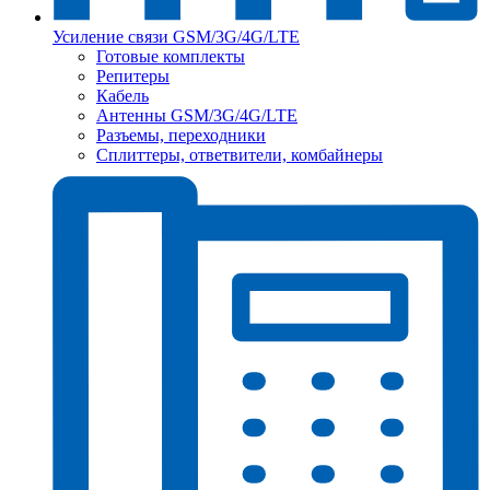
Усиление связи GSM/3G/4G/LTE
Готовые комплекты
Репитеры
Кабель
Антенны GSM/3G/4G/LTE
Разъемы, переходники
Сплиттеры, ответвители, комбайнеры