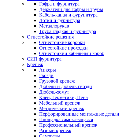
Гофра и фурнитура
Держатели для гофры и трубы
Кабель-канал и фурунитура
Лотки и фурнитура
Металлорукав
Труба гладкая и фурнитура
Огнестойкие решения
Огнестойкие коробки
Огнестойкие проходки
Огнестойкий кабельный короб
СИП фурнитура
Крепёж
Анкеры
Гвозди
Грузовой крепеж
Дюбели и дюбель-гвозди
Дюбель-хомут
Клей, Герметики, Пена
Мебельный крепеж
Метрический крепеж
Перфорированные монтажные детали
Площадка самоклеящаяся
Профессиональный крепеж
Разный крепеж
Саморезы