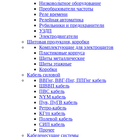
Низковольтное оборудование
Преобразователи частоты
Реле времени
Релейная автоматика
Рубильники и предохранители
УЗДП
Электродвигатели
Щитовая продукция, коробки
Комплектующие для электрощитов
Пластиковые корпуса
Щиты металлические
Щиты этажные
Коробки
Кабель силовой
ВВГнг, ВВГ-Пнг, ППГнг кабель
ШВВП кабель
ПВС кабель
NYM кабель
Пув, ПуГВ кабель
Ретро-кабель
КГтп кабель
Полевой кабель
СИП кабель
Прочее
Кабеленесущие системы