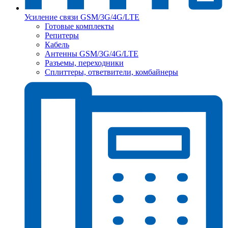
Усиление связи GSM/3G/4G/LTE
Готовые комплекты
Репитеры
Кабель
Антенны GSM/3G/4G/LTE
Разъемы, переходники
Сплиттеры, ответвители, комбайнеры