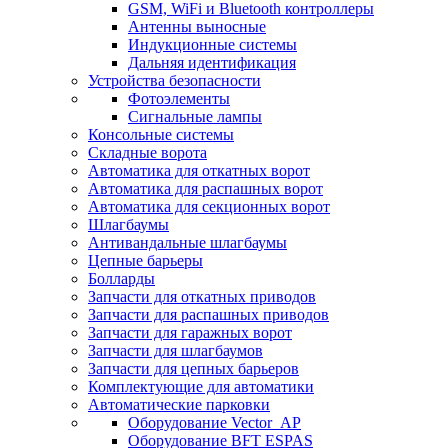
GSM, WiFi и Bluetooth контроллеры
Антенны выносные
Индукционные системы
Дальняя идентификация
Устройства безопасности
Фотоэлементы
Сигнальные лампы
Консольные системы
Складные ворота
Автоматика для откатных ворот
Автоматика для распашных ворот
Автоматика для секционных ворот
Шлагбаумы
Антивандальные шлагбаумы
Цепные барьеры
Болларды
Запчасти для откатных приводов
Запчасти для распашных приводов
Запчасти для гаражных ворот
Запчасти для шлагбаумов
Запчасти для цепных барьеров
Комплектующие для автоматики
Автоматические парковки
Оборудование Vector_AP
Оборудование BFT ESPAS