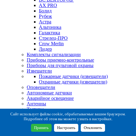
AX PRO
Болид
Рубеж
Астра
Альтоника
Галактика
Стрелец-ПРО
Crow Merlin
Лидер
Комплекты сигнализации
Приборы приемно-контрольные
Приборы для пультовой охраны
Извещатели
Пожарные датчики (извещатели)
Охранные датчики (извещатели)
Оповещатели
Автономные датчики
Аварийное освещение
Антенны
Тестеры
Система сбора извещений
Сайт использует файлы cookie, обрабатываемые вашим браузером.
Подробнее об этом вы можете узнать в настройках.
Расходные и монтажные материалы
Коробки коммутационные
Принять
Настроить
Отклонить
Кронштейны для извещателей