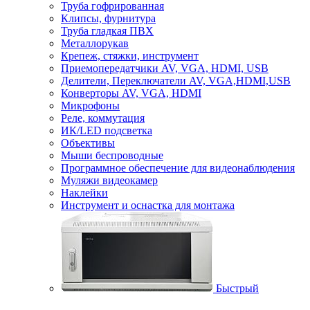
Труба гофрированная
Клипсы, фурнитура
Труба гладкая ПВХ
Металлорукав
Крепеж, стяжки, инструмент
Приемопередатчики AV, VGA, HDMI, USB
Делители, Переключатели AV, VGA,HDMI,USB
Конверторы AV, VGA, HDMI
Микрофоны
Реле, коммутация
ИК/LED подсветка
Объективы
Мыши беспроводные
Программное обеспечение для видеонаблюдения
Муляжи видеокамер
Наклейки
Инструмент и оснастка для монтажа
Быстрый