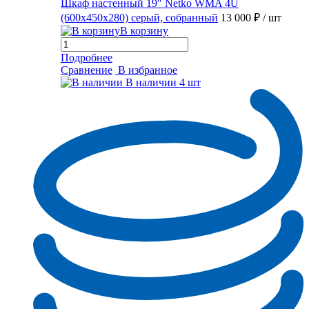
Шкаф настенный 19″ Netko WMA 4U
(600x450x280) серый, собранный
13 000 ₽
/ шт
В корзину
Подробнее
Сравнение
В избранное
В наличии
4 шт