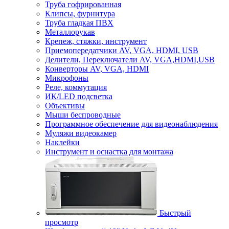
Труба гофрированная
Клипсы, фурнитура
Труба гладкая ПВХ
Металлорукав
Крепеж, стяжки, инструмент
Приемопередатчики AV, VGA, HDMI, USB
Делители, Переключатели AV, VGA,HDMI,USB
Конверторы AV, VGA, HDMI
Микрофоны
Реле, коммутация
ИК/LED подсветка
Объективы
Мыши беспроводные
Программное обеспечение для видеонаблюдения
Муляжи видеокамер
Наклейки
Инструмент и оснастка для монтажа
Быстрый
просмотр