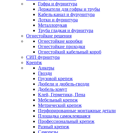
Гофра и фурнитура
Держатели для гофры и трубы
Кабель-канал и фурунитура
Лотки и фурнитура
Металлорукав
Труба гладкая и фурнитура
Огнестойкие решения
Огнестойкие коробки
Огнестойкие проходки
Огнестойкий кабельный короб
СИП фурнитура
Крепёж
Анкеры
Гвозди
Грузовой крепеж
Дюбели и дюбель-гвозди
Дюбель-хомут
Клей, Герметики, Пена
Мебельный крепеж
Метрический крепеж
Перфорированные монтажные детали
Площадка самоклеящаяся
Профессиональный крепеж
Разный крепеж
Саморезы