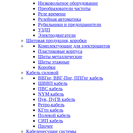
Низковольтное оборудование
Преобразователи частоты
Реле времени
Релейная автоматика
Рубильники и предохранители
УЗДП
Электродвигатели
Щитовая продукция, коробки
Комплектующие для электрощитов
Пластиковые корпуса
Щиты металлические
Щиты этажные
Коробки
Кабель силовой
ВВГнг, ВВГ-Пнг, ППГнг кабель
ШВВП кабель
ПВС кабель
NYM кабель
Пув, ПуГВ кабель
Ретро-кабель
КГтп кабель
Полевой кабель
СИП кабель
Прочее
Кабеленесущие системы