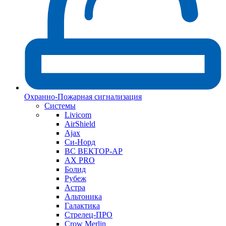
Охранно-Пожарная сигнализация
Системы
Livicom
AirShield
Ajax
Си-Норд
ВС ВЕКТОР-АР
AX PRO
Болид
Рубеж
Астра
Альтоника
Галактика
Стрелец-ПРО
Crow Merlin