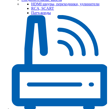
HDMI шнуры, переходники, удлинители
RCA, SCART
Патч-корды