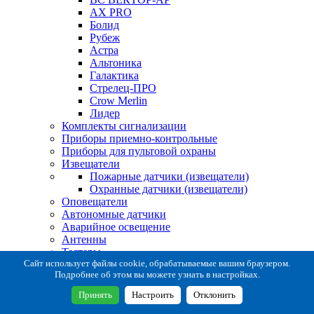
AX PRO
Болид
Рубеж
Астра
Альтоника
Галактика
Стрелец-ПРО
Crow Merlin
Лидер
Комплекты сигнализации
Приборы приемно-контрольные
Приборы для пультовой охраны
Извещатели
Пожарные датчики (извещатели)
Охранные датчики (извещатели)
Оповещатели
Автономные датчики
Аварийное освещение
Антенны
Тестеры
Система сбора извещений
Сайт использует файлы cookie, обрабатываемые вашим браузером.
Подробнее об этом вы можете узнать в настройках.
Расходные и монтажные материалы
Коробки коммутационные
Принять
Настроить
Отклонить
Кронштейны для извещателей