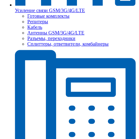
Усиление связи GSM/3G/4G/LTE
Готовые комплекты
Репитеры
Кабель
Антенны GSM/3G/4G/LTE
Разъемы, переходники
Сплиттеры, ответвители, комбайнеры