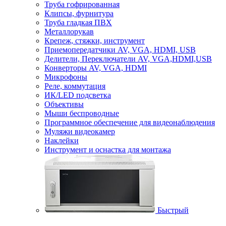
Труба гофрированная
Клипсы, фурнитура
Труба гладкая ПВХ
Металлорукав
Крепеж, стяжки, инструмент
Приемопередатчики AV, VGA, HDMI, USB
Делители, Переключатели AV, VGA,HDMI,USB
Конверторы AV, VGA, HDMI
Микрофоны
Реле, коммутация
ИК/LED подсветка
Объективы
Мыши беспроводные
Программное обеспечение для видеонаблюдения
Муляжи видеокамер
Наклейки
Инструмент и оснастка для монтажа
Быстрый