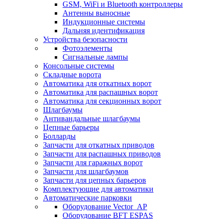
GSM, WiFi и Bluetooth контроллеры
Антенны выносные
Индукционные системы
Дальняя идентификация
Устройства безопасности
Фотоэлементы
Сигнальные лампы
Консольные системы
Складные ворота
Автоматика для откатных ворот
Автоматика для распашных ворот
Автоматика для секционных ворот
Шлагбаумы
Антивандальные шлагбаумы
Цепные барьеры
Болларды
Запчасти для откатных приводов
Запчасти для распашных приводов
Запчасти для гаражных ворот
Запчасти для шлагбаумов
Запчасти для цепных барьеров
Комплектующие для автоматики
Автоматические парковки
Оборудование Vector_AP
Оборудование BFT ESPAS