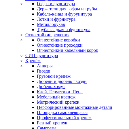
Гофра и фурнитура
Держатели для гофры и трубы
Кабель-канал и фурунитура
Лотки и фурнитура
Металлорукав
Труба гладкая и фурнитура
Огнестойкие решения
Огнестойкие коробки
Огнестойкие проходки
Огнестойкий кабельный короб
СИП фурнитура
Крепёж
Анкеры
Гвозди
Грузовой крепеж
Дюбели и дюбель-гвозди
Дюбель-хомут
Клей, Герметики, Пена
Мебельный крепеж
Метрический крепеж
Перфорированные монтажные детали
Площадка самоклеящаяся
Профессиональный крепеж
Разный крепеж
Саморезы