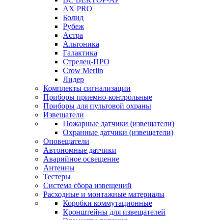
AX PRO
Болид
Рубеж
Астра
Альтоника
Галактика
Стрелец-ПРО
Crow Merlin
Лидер
Комплекты сигнализации
Приборы приемно-контрольные
Приборы для пультовой охраны
Извещатели
Пожарные датчики (извещатели)
Охранные датчики (извещатели)
Оповещатели
Автономные датчики
Аварийное освещение
Антенны
Тестеры
Система сбора извещений
Расходные и монтажные материалы
Коробки коммутационные
Кронштейны для извещателей