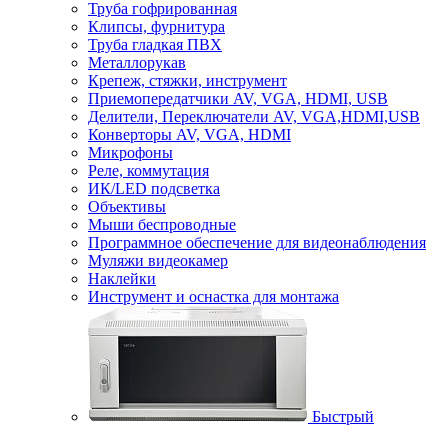
Труба гофрированная
Клипсы, фурнитура
Труба гладкая ПВХ
Металлорукав
Крепеж, стяжки, инструмент
Приемопередатчики AV, VGA, HDMI, USB
Делители, Переключатели AV, VGA,HDMI,USB
Конверторы AV, VGA, HDMI
Микрофоны
Реле, коммутация
ИК/LED подсветка
Объективы
Мыши беспроводные
Программное обеспечение для видеонаблюдения
Муляжи видеокамер
Наклейки
Инструмент и оснастка для монтажа
Быстрый