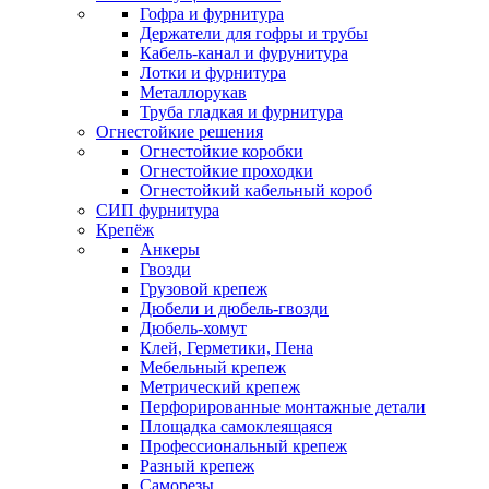
Гофра и фурнитура
Держатели для гофры и трубы
Кабель-канал и фурунитура
Лотки и фурнитура
Металлорукав
Труба гладкая и фурнитура
Огнестойкие решения
Огнестойкие коробки
Огнестойкие проходки
Огнестойкий кабельный короб
СИП фурнитура
Крепёж
Анкеры
Гвозди
Грузовой крепеж
Дюбели и дюбель-гвозди
Дюбель-хомут
Клей, Герметики, Пена
Мебельный крепеж
Метрический крепеж
Перфорированные монтажные детали
Площадка самоклеящаяся
Профессиональный крепеж
Разный крепеж
Саморезы