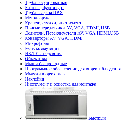
Труба гофрированная
Клипсы, фурнитура
Труба гладкая ПВХ
Металлорукав
Крепеж, стяжки, инструмент
Приемопередатчики AV, VGA, HDMI, USB
Делители, Переключатели AV, VGA,HDMI,USB
Конверторы AV, VGA, HDMI
Микрофоны
Реле, коммутация
ИК/LED подсветка
Объективы
Мыши беспроводные
Программное обеспечение для видеонаблюдения
Муляжи видеокамер
Наклейки
Инструмент и оснастка для монтажа
Быстрый