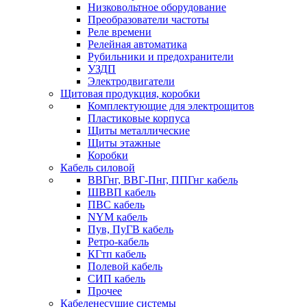
Низковольтное оборудование
Преобразователи частоты
Реле времени
Релейная автоматика
Рубильники и предохранители
УЗДП
Электродвигатели
Щитовая продукция, коробки
Комплектующие для электрощитов
Пластиковые корпуса
Щиты металлические
Щиты этажные
Коробки
Кабель силовой
ВВГнг, ВВГ-Пнг, ППГнг кабель
ШВВП кабель
ПВС кабель
NYM кабель
Пув, ПуГВ кабель
Ретро-кабель
КГтп кабель
Полевой кабель
СИП кабель
Прочее
Кабеленесущие системы