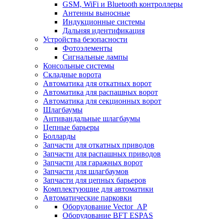
GSM, WiFi и Bluetooth контроллеры
Антенны выносные
Индукционные системы
Дальняя идентификация
Устройства безопасности
Фотоэлементы
Сигнальные лампы
Консольные системы
Складные ворота
Автоматика для откатных ворот
Автоматика для распашных ворот
Автоматика для секционных ворот
Шлагбаумы
Антивандальные шлагбаумы
Цепные барьеры
Болларды
Запчасти для откатных приводов
Запчасти для распашных приводов
Запчасти для гаражных ворот
Запчасти для шлагбаумов
Запчасти для цепных барьеров
Комплектующие для автоматики
Автоматические парковки
Оборудование Vector_AP
Оборудование BFT ESPAS