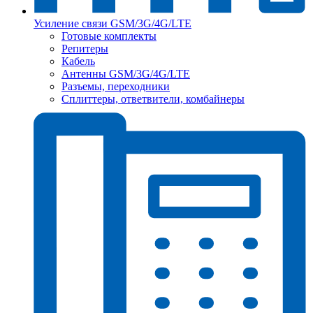
Усиление связи GSM/3G/4G/LTE
Готовые комплекты
Репитеры
Кабель
Антенны GSM/3G/4G/LTE
Разъемы, переходники
Сплиттеры, ответвители, комбайнеры