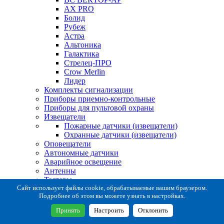
AX PRO
Болид
Рубеж
Астра
Альтоника
Галактика
Стрелец-ПРО
Crow Merlin
Лидер
Комплекты сигнализации
Приборы приемно-контрольные
Приборы для пультовой охраны
Извещатели
Пожарные датчики (извещатели)
Охранные датчики (извещатели)
Оповещатели
Автономные датчики
Аварийное освещение
Антенны
Тестеры
Система сбора извещений
Сайт использует файлы cookie, обрабатываемые вашим браузером.
Подробнее об этом вы можете узнать в настройках.
Расходные и монтажные материалы
Коробки коммутационные
Принять
Настроить
Отклонить
Кронштейны для извещателей